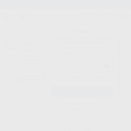
Stock de más de 15.000 productos
¡Hola!
Inicia sesión para ver los precios
del carrito con tus condiciones y
Proclinic
descuentos aplicados.
¿Todavía no tienes nuestra App?
¡Descárgala para ser siempre el primero en conocer nuestras
promociones y descuentos! Disponible en Google Play o App Store.
Google Play
Inicio
/
Ortodoncia
/
Intraoral metálico y estético
/
Rampas para mordida
¿Has olvidado tu contraseña?
/
RAMPA PARA MORDIDA ESTETICA
Registrarme