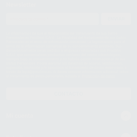
Newsletter
ENVIAR
Le informamos de que el Responsable del tratamiento de sus Datos
Personales es Proclinic S.A.U.. La Finalidad del tratamiento de sus Datos
Personales es el envío de información comercial. La legitimación para el
envío de la información comercial es su consentimiento prestado. Sus
datos únicamente serán cedidos a empresas vinculadas con Proclinic
S.A.U. que comercialicen productos similares del sector odontológico,
siempre bajo su consentimiento y no habrás cesión internacional de sus
Datos Personales. Podrá ejercitar los derechos de acceso, rectificación,
supresión, limitación y/o oposición al tratamiento de datos, entre otros, a
través de lopd@proclinic.es. Si desea conocer información adicional sobre
el tratamiento de datos personales, acceda a:
Protección de datos
CONTACTO
Mi cuenta