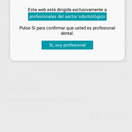
¡Mejor oferta!
53
Inicia sesión
para disfrutar de todos
,41
€
59,03 €
Esta web está dirigida exclusivamente a
-10%
tus
descuentos y condiciones
profesionales del sector odontológico
especiales
Precio con IVA incluido 58,75 €
Pulse Sí para confirmar que usted es profesional
¡Iniciar sesión!
dental.
Sí, soy profesional
ELEGIR CANTIDAD
15 días para cambiar de opinión salvo
anestesias
Elige un modelo
RAMPA PARA MORDIDA ESTETICA
L8569
Ref. Proclinic
53,41 €
-10%
-
+