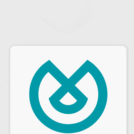
×
Oferta
RAMPA PARA MORDIDA ESTETICA
Marca
PROCLINIC
Contenido
10 unidades
Ref. Proclinic
L8569
Oferta
53,41 €
Comprando
1 unidad
te ahorras el
10%
Desbloquea todas tus ventajas
Precio web