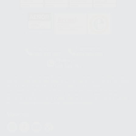
GA-2008/0342
SST-0118/2023
ER-0120/1997
GS-0001/2017
HCO-0060/2023
Clínica
Laboratorio
900 393 939
900 800 880
Whatsapp
665 533 087
Los servicios de WhatsApp Business son proporcionados por WhatsApp
Ireland Limited (WhatsApp Ireland). La información que controla WhatsApp
Ireland puede ser transferida a WhatsApp LLC y a Facebook Inc.. Dicha
Transferencia Internacional de Datos ofrece garantías adecuadas al
basarse en la Cláusula Contractual Tipo para la transferencia de datos
personales a terceros países. Puede ampliar la información en el siguiente
enlace:
WhatsApp Business Data Transfer Addendum
.
Síguenos