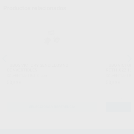
Productos relacionados
TUBOS VICTORY SENCILLOS NO
TUBO VICTOR
CONVERTIBLES
ROTH .022 16
SOLVENTUM
|
Ref. Grupo
SOLVENTUM
|
Re
50
50
,59
€
,59
€
-
SELECCIONAR REFERENCIA