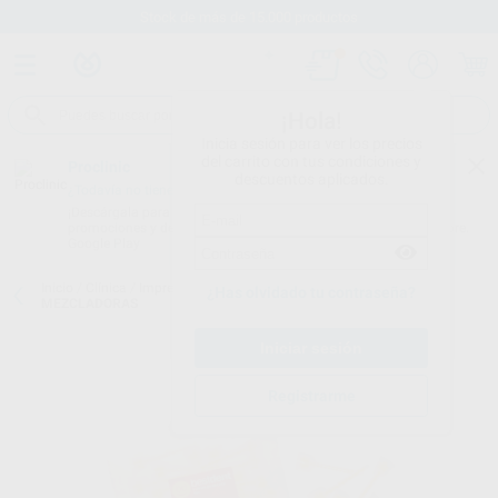
Stock de más de 15.000 productos
¡Hola!
Inicia sesión para ver los precios
del carrito con tus condiciones y
Proclinic
descuentos aplicados.
¿Todavía no tienes nuestra App?
¡Descárgala para ser siempre el primero en conocer nuestras
promociones y descuentos! Disponible en Google Play o App Store.
Google Play
Inicio
/
Clínica
/
Impresión
/
Puntas de mezcla impresión
/
PUNTAS
¿Has olvidado tu contraseña?
MEZCLADORAS
Registrarme