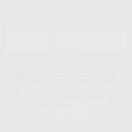
Descarga nuestra App
DISPONIBLE EN
GOOGLE PLAY
DISPONIBLE EN
APP STORE
Acreditaciones
GA-2008/0342
SST-0118/2023
ER-0120/1997
GS-0001/2017
HCO-0060/2023