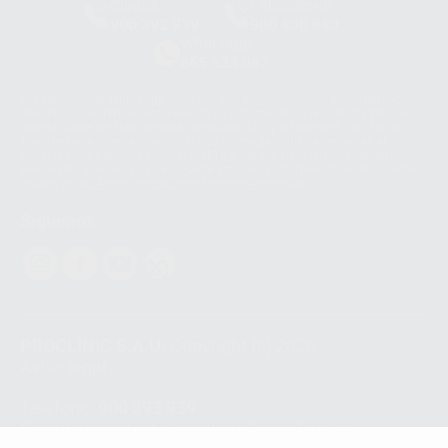
Clínica
Laboratorio
900 393 939
900 800 880
Whatsapp
665 533 087
Los servicios de WhatsApp Business son proporcionados por WhatsApp
Ireland Limited (WhatsApp Ireland). La información que controla WhatsApp
Ireland puede ser transferida a WhatsApp LLC y a Facebook Inc.. Dicha
Transferencia Internacional de Datos ofrece garantías adecuadas al
basarse en la Cláusula Contractual Tipo para la transferencia de datos
personales a terceros países. Puede ampliar la información en el siguiente
enlace:
WhatsApp Business Data Transfer Addendum
.
Síguenos
PROCLINIC S.A.U.
Copyright (c) 2026
Aviso legal
Teléfono:
900 393 939
E-mail de contacto:
proclinic@proclinic.es