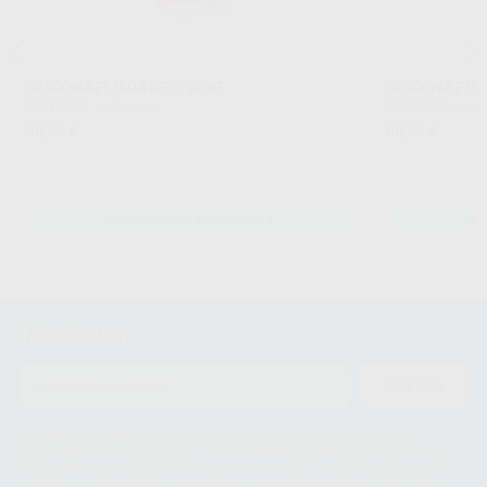
SILICONA FLUIDA BESTDENT
SILICONA PU
BESTDENT
|
Ref. Grupo
BESTDENT
|
Ref.
38
68
,98
€
,91
€
SELECCIONAR REFERENCIA
SE
Newsletter
ENVIAR
Le informamos de que el Responsable del tratamiento de sus Datos
Personales es Proclinic S.A.U.. La Finalidad del tratamiento de sus Datos
Personales es el envío de información comercial. La legitimación para el
envío de la información comercial es su consentimiento prestado. Sus