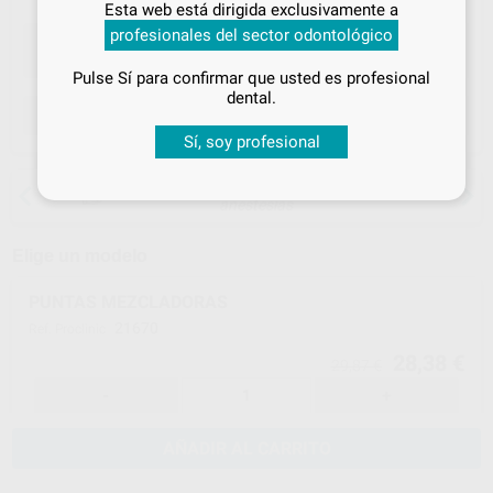
Esta web está dirigida exclusivamente a
tus
descuentos y condiciones
profesionales del sector odontológico
especiales
Pulse Sí para confirmar que usted es profesional
¡Iniciar sesión!
dental.
ELEGIR CANTIDAD
Sí, soy profesional
15 días para cambiar de opinión salvo
anestesias
Elige un modelo
PUNTAS MEZCLADORAS
21670
Ref. Proclinic
28,38 €
29,87 €
-
+
AÑADIR AL CARRITO