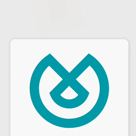
×
PUNTAS MEZCLADORAS
Marca
BESTDENT
Contenido
50 unidades
Ref. Proclinic
21670
Precio web
28
,38
€
Desbloquea todas tus ventajas
29,87 €
Precio con IVA incluido 34,34 €
Inicia sesión
para disfrutar de todos