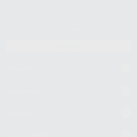
datos únicamente serán cedidos a empresas vinculadas con Proclinic
S.A.U. que comercialicen productos similares del sector odontológico,
siempre bajo su consentimiento y no habrás cesión internacional de sus
Datos Personales. Podrá ejercitar los derechos de acceso, rectificación,
supresión, limitación y/o oposición al tratamiento de datos, entre otros, a
través de lopd@proclinic.es. Si desea conocer información adicional sobre
el tratamiento de datos personales, acceda a:
Protección de datos
CONTACTO
Mi cuenta
Estudiantes
Conócenos
Guía de compra