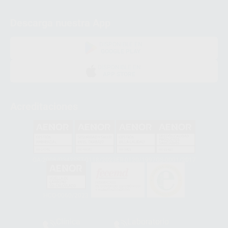
Descarga nuestra App
DISPONIBLE EN
GOOGLE PLAY
DISPONIBLE EN
APP STORE
Acreditaciones
GA-2008/0342
SST-0118/2023
ER-0120/1997
GS-0001/2017
HCO-0060/2023
Clínica
Laboratorio