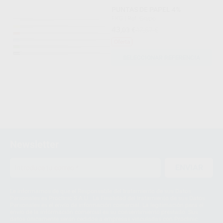
PUNTAS DE PAPEL 4%
FKG
|
Ref. Grupo
43
,03
€
47,57 €
Oferta
SELECCIONAR REFERENCIA
Newsletter
ENVIAR
Le informamos de que el Responsable del tratamiento de sus Datos
Personales es Proclinic S.A.U.. La Finalidad del tratamiento de sus Datos
Personales es el envío de información comercial. La legitimación para el
envío de la información comercial es su consentimiento prestado. Sus
datos únicamente serán cedidos a empresas vinculadas con Proclinic