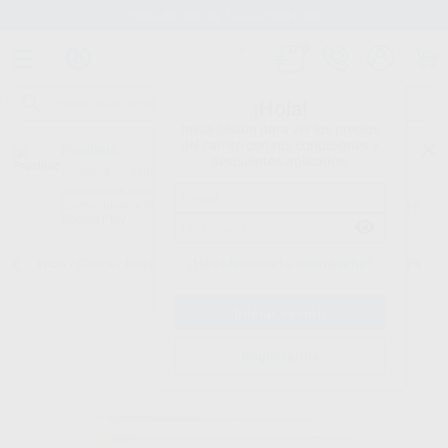
Stock de más de 15.000 productos
¡Hola!
Inicia sesión para ver los precios
del carrito con tus condiciones y
Proclinic
descuentos aplicados.
¿Todavía no tienes nuestra App?
¡Descárgala para ser siempre el primero en conocer nuestras
promociones y descuentos! Disponible en Google Play o App Store.
Google Play
¿Has olvidado tu contraseña?
Inicio
/
Clínica
/
Endodoncia
/
Puntas de papel
/
PUNTAS DE PAPEL 2%
Registrarme