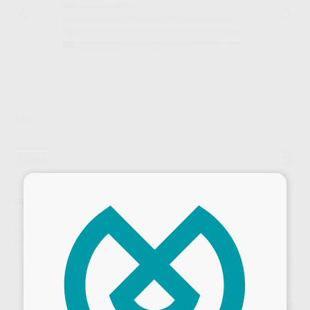
1
/ 2
Oferta
×
PUNTAS DE PAPEL 2%
Marca
FKG
Contenido
200 unidades
Oferta
42,60 €
Comprando
1 unidad
te ahorras el
10%
Precio web