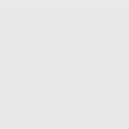
Conócenos
Guía de 
¿Quiénes somos?
Cómo com
Nuestros
Seguimien
compromisos
pedido
Responsabilidad
Devolucio
Social Corporativa
Métodos d
Canal ético
Envío
Código ético
Símbolos 
Sostenibilidad
Compra rá
energética
dientes
Trabaja con nosotros
Preguntas Frecuentes
(FAQ)