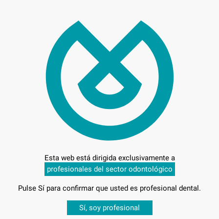
65,
Preci
Entrega en 24h
Esta web está dirigida exclusivamente a
profesionales del sector odontológico
Pulse Sí para confirmar que usted es profesional dental.
Desbloquea todas tus ventajas
Sí, soy profesional