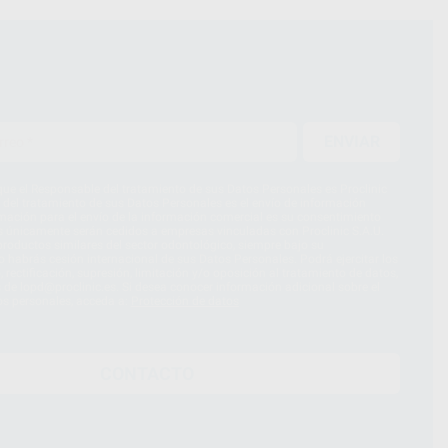
ENVIAR
ue el Responsable del tratamiento de sus Datos Personales es Proclinic
d del tratamiento de sus Datos Personales es el envío de información
imación para el envío de la información comercial es su consentimiento
s únicamente serán cedidos a empresas vinculadas con Proclinic S.A.U.
roductos similares del sector odontológico, siempre bajo su
 habrás cesión internacional de sus Datos Personales. Podrá ejercitar los
 rectificación, supresión, limitación y/o oposición al tratamiento de datos,
és de lopd@proclinic.es. Si desea conocer información adicional sobre el
os personales, acceda a:
Protección de datos
CONTACTO