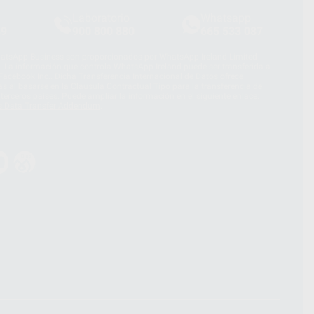
Laboratorio
Whatsapp
39
900 800 880
665 533 087
hatsApp Business son proporcionados por WhatsApp Ireland Limited
. La información que controla WhatsApp Ireland puede ser transferida a
acebook Inc.. Dicha Transferencia Internacional de Datos ofrece
 al basarse en la Cláusula Contractual Tipo para la transferencia de
terceros países. Puede ampliar la información en el siguiente enlace:
s Data Transfer Addendum
.