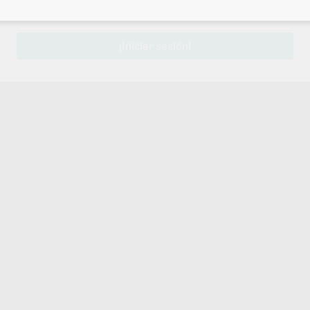
sesión
para disfrutar de todos tus
descuentos y condiciones esp
¡Iniciar sesión!