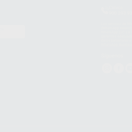
Clínica
900 393 9
Los servicios de W
(WhatsApp Ireland)
EN
WhatsApp LLC y a F
E
garantías adecuadas
datos personales a 
WhatsApp Busines
Síguenos