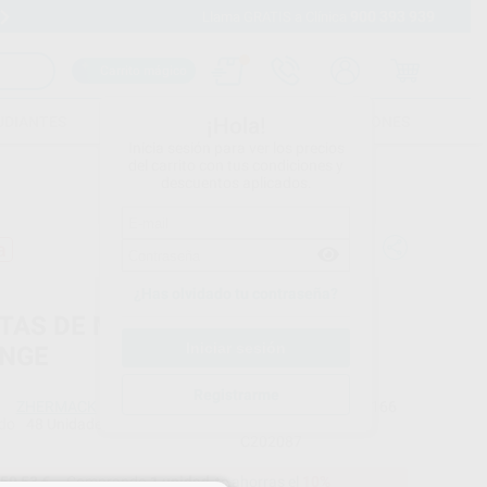
900 393 939
Envíos gratuitos desde 110€
Llama GRATIS a Clínica
Carrito mágico
UDIANTES
FOLLETOS
FORMACIONES
¡Hola!
Inicia sesión para ver los precios
del carrito con tus condiciones y
descuentos aplicados.
a
¿Has olvidado tu contraseña?
TAS DE MEZCLA NARANJA-
NGE
Registrarme
ZHERMACK
Ref. Proclinic
H02166
do
48 Unidades
Ref. fabricante
C202087
59,53 €
Comprando
1 unidad
te ahorras el
10%