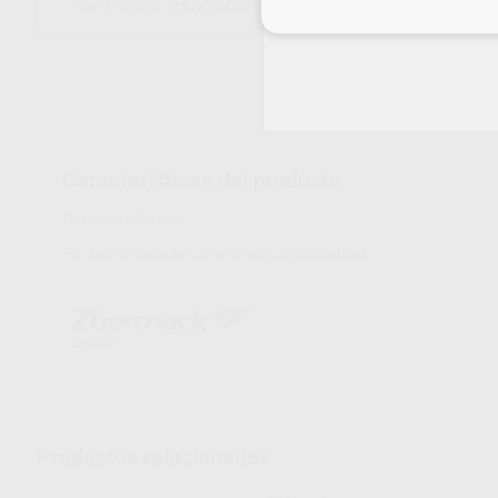
H02166
C202087
Ref. Proclinic
Ref. fabricante
Inicia 
Características del producto
Proclinic informa:
Puntas de mezcla Extra Small para Gingifast
Productos relacionados