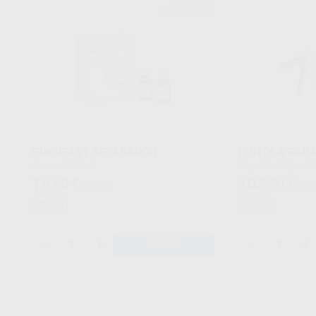
ZHERMACK
Ref. H001732
GINGIFAST SEPARADOR
PISTOLA PARA
Envase 2x10 ml.
Caja 50 ml. Caja d
18
103
,80
€
,30
€
20,78 €
114,
Oferta
Oferta
-
+
-
+
AÑADIR