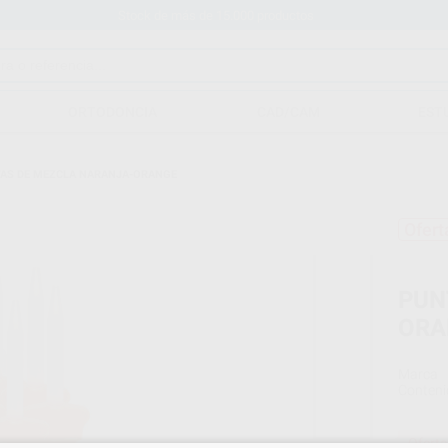
Stock de más de 15.000 productos
ORTODONCIA
CAD/CAM
EST
AS DE MEZCLA NARANJA-ORANGE
Ofert
PUN
ORA
Marca
Conteni
Oferta