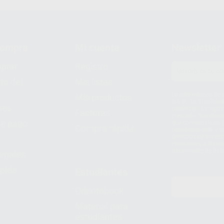
compra
Mi cuenta
Newsletter
prar
Registro
to del
Mis listas
Le informamos de q
Mis productos
S.A.U.. La Finalida
nes
comercial. La legit
Facturas
prestado. Sus dato
e pago
que comercialicen p
Compra rápida
consentimiento y no
derechos de acceso,
entre otros, a trav
tratamiento de dat
legales
pida
Estudiantes
Odontobook
Material para
estudiantes