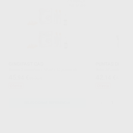
ZHERMACK
Ref. Grupo
GINGIFAST CAD
PUNTAS DE MEZ
Envase 2 cartuchos x 50 ml + 12 puntas de
Bolsa 48 unidades.
mezcla + 1 separador de 10 ml
45
42
,94
€
,14
€
56,90 €
46,58 €
Oferta
Oferta
-
+
SELECCIONAR REFERENCIA