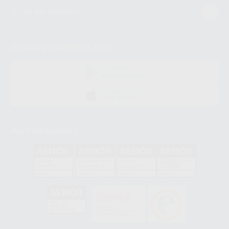
Guía de compra
Descarga nuestra App
DISPONIBLE EN
GOOGLE PLAY
DISPONIBLE EN
APP STORE
Acreditaciones
GA-2008/0342
SST-0118/2023
ER-0120/1997
GS-0001/2017
HCO-0060/2023