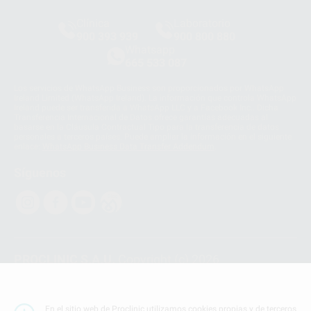
Clínica
Laboratorio
900 393 939
900 800 880
Whatsapp
665 533 087
Los servicios de WhatsApp Business son proporcionados por WhatsApp
Ireland Limited (WhatsApp Ireland). La información que controla WhatsApp
Ireland puede ser transferida a WhatsApp LLC y a Facebook Inc.. Dicha
Transferencia Internacional de Datos ofrece garantías adecuadas al
basarse en la Cláusula Contractual Tipo para la transferencia de datos
personales a terceros países. Puede ampliar la información en el siguiente
enlace:
WhatsApp Business Data Transfer Addendum
.
Síguenos
PROCLINIC S.A.U.
Copyright (c) 2026
Aviso legal
Teléfono:
900 393 939
En el sitio web de Proclinic utilizamos cookies propias y de terceros