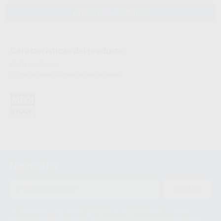
AÑADIR AL CARRITO
Características del producto
Proclinic informa:
Puntas de mezcla amarillas tipo universal.
Newsletter
ENVIAR
Le informamos de que el Responsable del tratamiento de sus Datos
Personales es Proclinic S.A.U.. La Finalidad del tratamiento de sus Datos