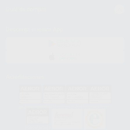
Guía de compra
Descarga nuestra App
DISPONIBLE EN
GOOGLE PLAY
DISPONIBLE EN
APP STORE
Acreditaciones
GA-2008/0342
SST-0118/2023
ER-0120/1997
GS-0001/2017
HCO-0060/2023