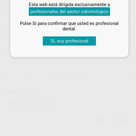
Inicia sesión
para disfrutar de todos
¡Mejor oferta!
Esta web está dirigida exclusivamente a
35
tus
descuentos y condiciones
,72
€
37,60 €
-5%
profesionales del sector odontológico
especiales
Precio con IVA incluido 43,22 €
Pulse Sí para confirmar que usted es profesional
¡Iniciar sesión!
dental.
Sí, soy profesional
ELEGIR CANTIDAD
15 días para cambiar de opinión salvo
anestesias
Elige un modelo
PUNTAS DE MEZCLA 1:1
0113
Ref. Proclinic
35,72 €
-5%
-
+