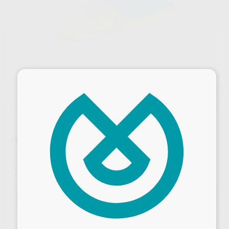
×
Oferta
PUNTAS DE MEZCLA 1:1
Marca
PROCLINIC
Contenido
48 unidades
Ref. Proclinic
0113
Oferta
35,72 €
Comprando
1 unidad
te ahorras el
5%
Desbloquea todas tus ventajas
Precio web