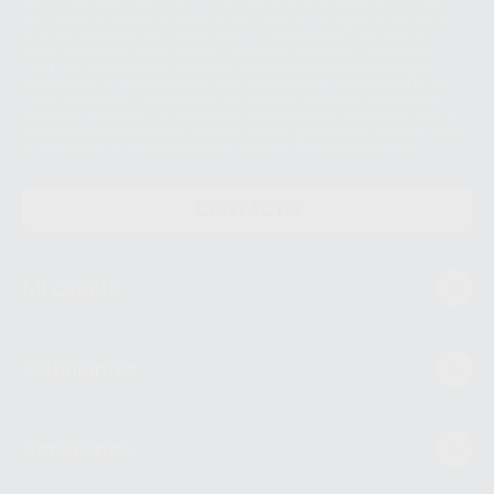
Personales es Proclinic S.A.U.. La Finalidad del tratamiento de sus Datos
Personales es el envío de información comercial. La legitimación para el
envío de la información comercial es su consentimiento prestado. Sus
datos únicamente serán cedidos a empresas vinculadas con Proclinic
S.A.U. que comercialicen productos similares del sector odontológico,
siempre bajo su consentimiento y no habrás cesión internacional de sus
Datos Personales. Podrá ejercitar los derechos de acceso, rectificación,
supresión, limitación y/o oposición al tratamiento de datos, entre otros, a
través de lopd@proclinic.es. Si desea conocer información adicional sobre
el tratamiento de datos personales, acceda a:
Protección de datos
CONTACTO
Mi cuenta
Estudiantes
Conócenos