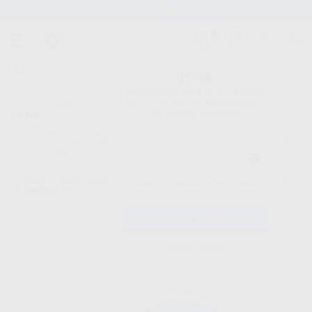
Stock de más de 15.000 productos
¡Hola!
Inicia sesión para ver los precios
del carrito con tus condiciones y
Proclinic
descuentos aplicados.
¿Todavía no tienes nuestra App?
¡Descárgala para ser siempre el primero en conocer nuestras
promociones y descuentos! Disponible en Google Play o App Store.
Google Play
Inicio
/
Clínica
/
Impresión
/
Puntas de mezcla impresión
/
PUNTAS DE
¿Has olvidado tu contraseña?
MEZCLA 1:1
Registrarme