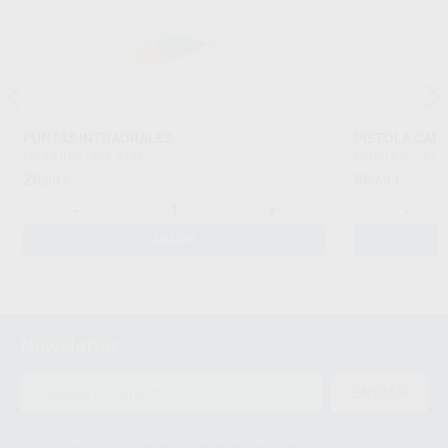
PUNTAS INTRAORALES
PISTOLA CART
PROCLINIC
|
Ref. 0124
PROCLINIC
|
Ref.
26
86
,30
€
,69
€
-
+
-
AÑADIR
Newsletter
ENVIAR
Le informamos de que el Responsable del tratamiento de sus Datos