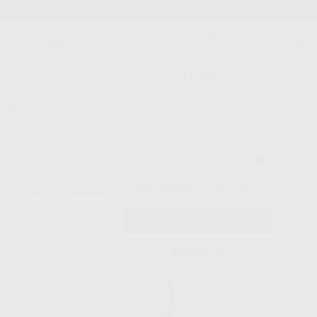
Stock de más de 15.000 productos
¡Hola!
Inicia sesión para ver los precios
del carrito con tus condiciones y
Proclinic
descuentos aplicados.
¿Todavía no tienes nuestra App?
¡Descárgala para ser siempre el primero en conocer nuestras
promociones y descuentos! Disponible en Google Play o App Store.
Google Play
Inicio
/
Equipamiento
/
Profilaxis
/
Puntas de ultrasonidos. profilaxis.
/
¿Has olvidado tu contraseña?
PUNTA ULTRASONIDOS SIROSONIC 4L SET (6U)
Registrarme