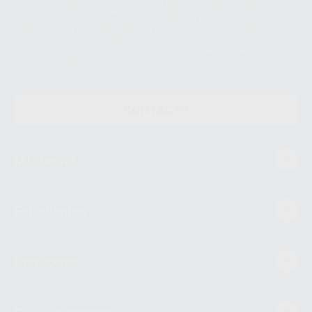
envío de la información comercial es su consentimiento prestado. Sus
datos únicamente serán cedidos a empresas vinculadas con Proclinic
S.A.U. que comercialicen productos similares del sector odontológico,
siempre bajo su consentimiento y no habrás cesión internacional de sus
Datos Personales. Podrá ejercitar los derechos de acceso, rectificación,
supresión, limitación y/o oposición al tratamiento de datos, entre otros, a
través de lopd@proclinic.es. Si desea conocer información adicional sobre
el tratamiento de datos personales, acceda a:
Protección de datos
CONTACTO
Mi cuenta
Estudiantes
Conócenos