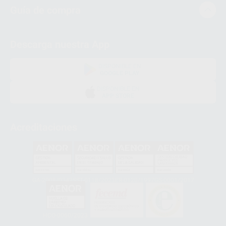
Guía de compra
Descarga nuestra App
DISPONIBLE EN
GOOGLE PLAY
DISPONIBLE EN
APP STORE
Acreditaciones
GA-2008/0342
SST-0118/2023
ER-0120/1997
GS-0001/2017
HCO-0060/2023