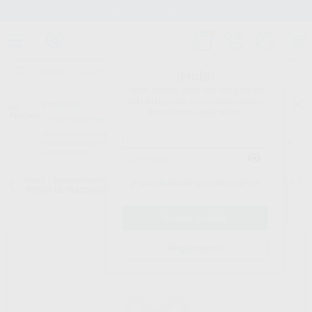
Stock de más de 15.000 productos
¡Hola!
Inicia sesión para ver los precios
del carrito con tus condiciones y
Proclinic
descuentos aplicados.
¿Todavía no tienes nuestra App?
¡Descárgala para ser siempre el primero en conocer nuestras
promociones y descuentos! Disponible en Google Play o App Store.
Google Play
Inicio
/
Equipamiento
/
Profilaxis
/
Puntas de ultrasonidos. periodoncia.
/
¿Has olvidado tu contraseña?
PUNTA ULTRASONIDOS SIROPERIO PE 1
Registrarme