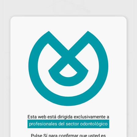
×
PUNTA ULTRASONIDOS SIROPERIO PE 1
Marca
SIRONA
Contenido
recta, fina
Ref. Proclinic
84394
Ref. fabricante
6044825
Desbloquea todas tus ventajas
Inicia sesión
para disfrutar de todos
Precio web
Esta web está dirigida exclusivamente a
tus
descuentos y condiciones
149
profesionales del sector odontológico
especiales
,84
€
157,73 €
Precio con IVA incluido 181,31 €
Pulse Sí para confirmar que usted es