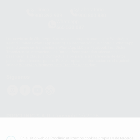
Clínica
Laboratorio
900 393 939
900 800 880
Whatsapp
665 533 087
Los servicios de WhatsApp Business son proporcionados por WhatsApp
Ireland Limited (WhatsApp Ireland). La información que controla WhatsApp
Ireland puede ser transferida a WhatsApp LLC y a Facebook Inc.. Dicha
Transferencia Internacional de Datos ofrece garantías adecuadas al
basarse en la Cláusula Contractual Tipo para la transferencia de datos
personales a terceros países. Puede ampliar la información en el siguiente
enlace:
WhatsApp Business Data Transfer Addendum
.
Síguenos
PROCLINIC S.A.U.
Copyright (c) 2026
Aviso legal
Teléfono:
900 393 939
En el sitio web de Proclinic utilizamos cookies propias y de terceros