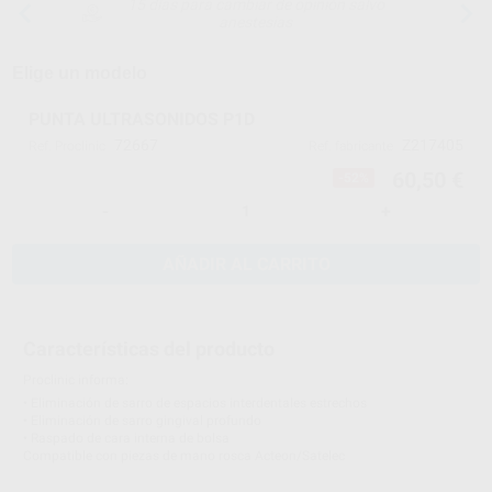
15 días para cambiar de opinión salvo
anestesias
Elige un modelo
PUNTA ULTRASONIDOS P1D
72667
Z217405
Ref. Proclinic
Ref. fabricante
60,50 €
-52%
-
+
AÑADIR AL CARRITO
Características del producto
Proclinic informa:
• Eliminación de sarro de espacios interdentales estrechos
• Eliminación de sarro gingival profundo
• Raspado de cara interna de bolsa
Compatible con piezas de mano rosca Acteon/Satelec