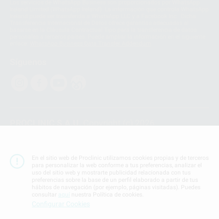
Los servicios de WhatsApp Business son proporcionados por WhatsApp
Ireland Limited (WhatsApp Ireland). La información que controla WhatsApp
Ireland puede ser transferida a WhatsApp LLC y a Facebook Inc.. Dicha
Transferencia Internacional de Datos ofrece garantías adecuadas al
basarse en la Cláusula Contractual Tipo para la transferencia de datos
personales a terceros países. Puede ampliar la información en el siguiente
enlace:
WhatsApp Business Data Transfer Addendum
.
Síguenos
PROCLINIC S.A.U.
Copyright (c) 2026
Aviso legal
Teléfono:
900 393 939
En el sitio web de Proclinic utilizamos cookies propias y de terceros
E-mail de contacto:
proclinic@proclinic.es
para personalizar la web conforme a tus preferencias, analizar el
uso del sitio web y mostrarte publicidad relacionada con tus
preferencias sobre la base de un perfil elaborado a partir de tus
Condiciones Generales de Contratación
y
Política
hábitos de navegación (por ejemplo, páginas visitadas). Puedes
de privacidad
consultar
aquí
nuestra Política de cookies.
Información Corporativa
Configurar Cookies
Política de Cookies