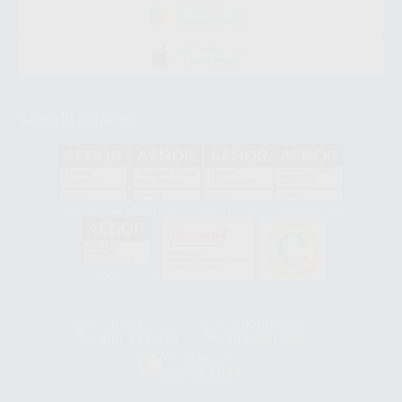
DISPONIBLE EN
GOOGLE PLAY
DISPONIBLE EN
APP STORE
Acreditaciones
GA-2008/0342
SST-0118/2023
ER-0120/1997
GS-0001/2017
HCO-0060/2023
Clínica
Laboratorio
900 393 939
900 800 880
Whatsapp
665 533 087