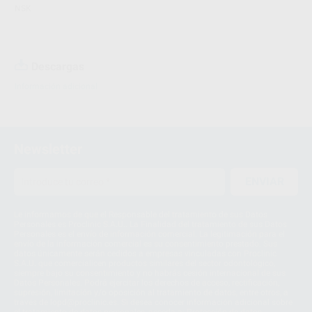
NSK
Descargas
Información adicional
Newsletter
ENVIAR
Le informamos de que el Responsable del tratamiento de sus Datos
Personales es Proclinic S.A.U.. La Finalidad del tratamiento de sus Datos
Personales es el envío de información comercial. La legitimación para el
envío de la información comercial es su consentimiento prestado. Sus
datos únicamente serán cedidos a empresas vinculadas con Proclinic
S.A.U. que comercialicen productos similares del sector odontológico,
siempre bajo su consentimiento y no habrás cesión internacional de sus
Datos Personales. Podrá ejercitar los derechos de acceso, rectificación,
supresión, limitación y/o oposición al tratamiento de datos, entre otros, a
través de lopd@proclinic.es. Si desea conocer información adicional sobre
el tratamiento de datos personales, acceda a:
Protección de datos