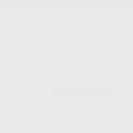
Stock de más de 15.000 productos
¡Hola!
Inicia sesión para ver los precios
del carrito con tus condiciones y
Proclinic
descuentos aplicados.
¿Todavía no tienes nuestra App?
¡Descárgala para ser siempre el primero en conocer nuestras
promociones y descuentos! Disponible en Google Play o App Store.
Google Play
Inicio
/
Equipamiento
/
Profilaxis
/
Puntas de ultrasonidos. periodoncia.
/
¿Has olvidado tu contraseña?
PUNTA ULTRASONIDOS P1D
Producto sugerido
Registrarme
VARIOS COMBI PRO+KIT
PERIO+PMV2+CARRO
Envase Varios Combi Pro
Varios Combi Pro Kit Perio
Pieza de mano Varios 2 LUX
4.490,00 €
10.396,09 €