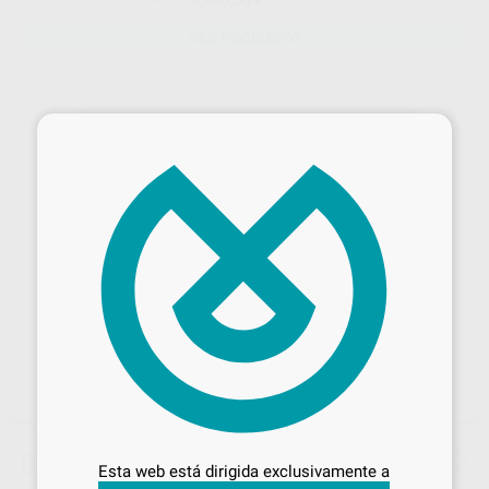
iCart Prophy
VER PRODUCTO
×
Desbloquea todas tus ventajas
Inicia sesión
para disfrutar de todos
Sin descuentos adicionales
Esta web está dirigida exclusivamente a
tus
descuentos y condiciones