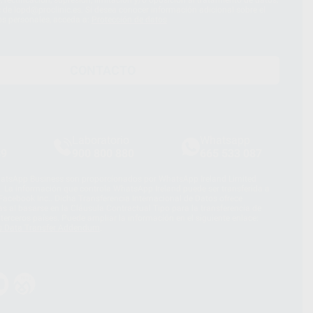
és de lopd@proclinic.es. Si desea conocer información adicional sobre el
os personales, acceda a:
Protección de datos
CONTACTO
Laboratorio
Whatsapp
39
900 800 880
665 533 087
hatsApp Business son proporcionados por WhatsApp Ireland Limited
. La información que controla WhatsApp Ireland puede ser transferida a
acebook Inc.. Dicha Transferencia Internacional de Datos ofrece
 al basarse en la Cláusula Contractual Tipo para la transferencia de
terceros países. Puede ampliar la información en el siguiente enlace:
s Data Transfer Addendum
.