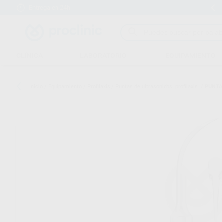
Entrega en 24h
15 días para cambiar de opinión
CLÍNICA
LABORATORIO
EQUIPAMIENTO
Inicio
/
Equipamiento
/
Profilaxis
/
Puntas de ultrasonidos. profilaxis.
/
PUNTA