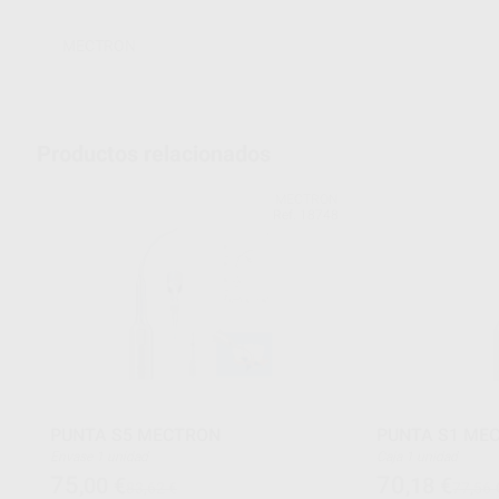
MECTRON
Productos relacionados
MECTRON
Ref. 18748
PUNTA S5 MECTRON
PUNTA S1 ME
Envase 1 unidad
Caja 1 unidad
75
70
,00
€
,18
€
83,62 €
77,56 