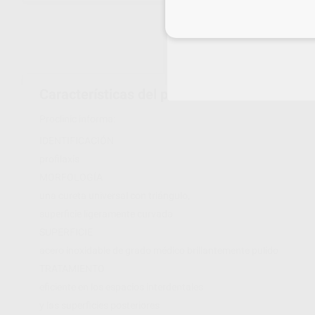
Inicia 
Características del producto
Proclinic informa:
IDENTIFICACIÓN
profilaxis
MORFOLOGÍA
una cureta universal con triángulo,
superficie ligeramente curvada
SUPERFICIE
acero inoxidable de grado médico brillantemente pulido
TRATAMIENTO
eficiente en los espacios interdentales
y las superficies posteriores