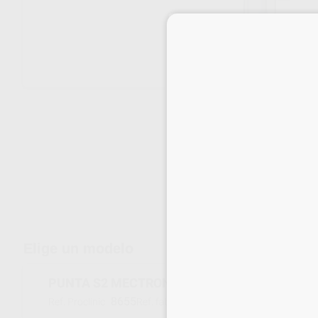
Envíos gratuitos desde 110€
Elige un modelo
PUNTA S2 MECTRON
8655
03280002
Ref. Proclinic
Ref. fabricante