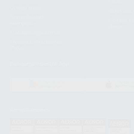
Envío
Código ético
Símbolos 
Sostenibilidad
Compra rá
energética
dientes
Trabaja con nosotros
Preguntas Frecuentes
(FAQ)
Descarga nuestra App
DISPONIBLE EN
DISPONIBLE 
GOOGLE PLAY
APP STOR
Acreditaciones