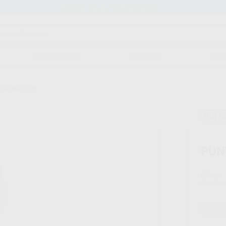
Stock de más de 15.000 productos
ORTODONCIA
CAD/CAM
EST
 S2 MECTRON
Sin d
PUN
Marca
Conteni
Oferta