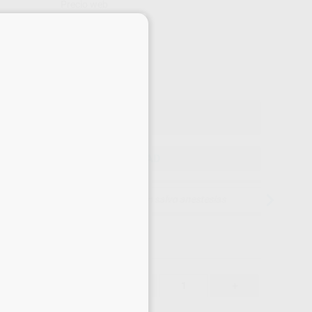
Precio web
×
-10%
¡Mejor oferta!
70
,00
€
56 €
o con IVA incluido 84,70 €
ELEGIR CANTIDAD
15 días para cambiar de opinión salvo anestesias
70,00 €
-10%
-
+