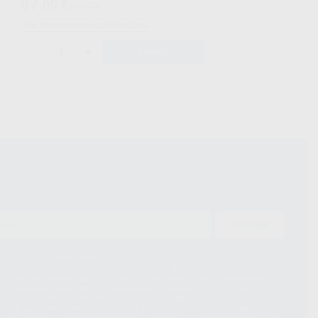
87
,09
€
91,67 €
Sin descuentos adicionales
-
+
AÑADIR
ENVIAR
ue el Responsable del tratamiento de sus Datos Personales es Proclinic
d del tratamiento de sus Datos Personales es el envío de información
imación para el envío de la información comercial es su consentimiento
s únicamente serán cedidos a empresas vinculadas con Proclinic S.A.U.
roductos similares del sector odontológico, siempre bajo su
 habrás cesión internacional de sus Datos Personales. Podrá ejercitar los
 rectificación, supresión, limitación y/o oposición al tratamiento de datos,