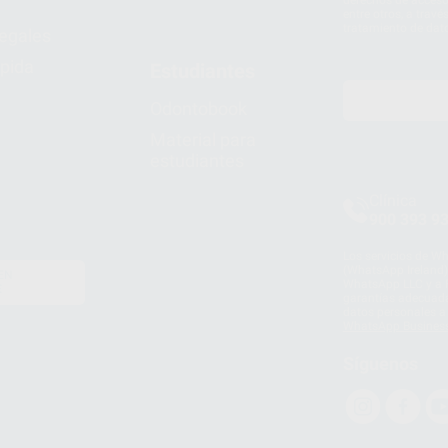
entre otros, a trav
tratamiento de dat
legales
pida
Estudiantes
Odontobook
Material para
estudiantes
Clínica
900 393 9
Los servicios de W
(WhatsApp Ireland)
EN
WhatsApp LLC y a F
E
garantías adecuadas
datos personales a 
WhatsApp Busines
Síguenos