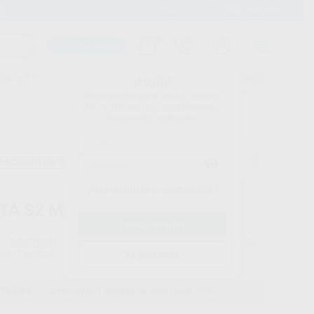
900 393 939
Envíos gratuitos desde 110€
Llama GRATIS a Clínica
Carrito mágico
UDIANTES
FOLLETOS
FORMACIONES
¡Hola!
Inicia sesión para ver los precios
del carrito con tus condiciones y
descuentos aplicados.
escuentos adicionales
¿Has olvidado tu contraseña?
TA S2 MECTRON
MECTRON
Ref. Proclinic
8655
do
1 unidad
Ref. fabricante
Registrarme
03280002
70,00 €
Comprando
1 unidad
te ahorras el
10%