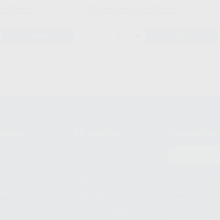
adicionales
Sin descuentos adicionales
-
+
AÑADIR
AÑADIR
compra
Mi cuenta
Newsletter
prar
Registro
to del
Mis listas
Le informamos de q
Mis productos
S.A.U.. La Finalida
nes
comercial. La legit
Facturas
prestado. Sus dato
e pago
que comercialicen p
Compra rápida
consentimiento y no
derechos de acceso,