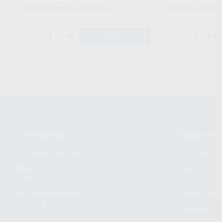
Sin descuentos adicionales
Sin descuentos 
-
+
-
+
AÑADIR
Conócenos
Guía de 
¿Quiénes somos?
Cómo com
Nuestros
Seguimien
compromisos
pedido
Responsabilidad
Devolucio
Social Corporativa
Métodos d
Canal ético