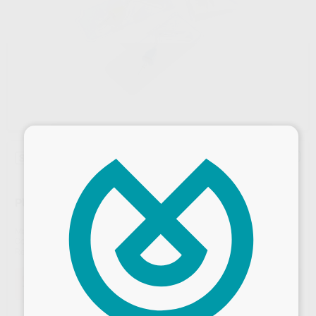
×
Sin descuentos adicionales
PUNTA RESPUESTA TERMICA PARA CALAMUS
Marca
DENTSPLY MAILLEFER
Contenido
1 unidad
Ref. Proclinic
99431
Ref. fabricante
A115000000000
Oferta
106,64 €
Comprando
1 unidad
te ahorras el
5%