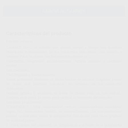
AÑADIR AL CARRITO
Características del producto
Proclinic informa:
CALAMUS DUAL, el sistema que ahorra tiempo y otorga una duradera
obturación tridimensional de los conductos radiculares: Uso sencillo e
intuitivo. Fácil de utilizar con botones más/menos (+/-).
Parámetros adaptables individualmente. Amplia pantalla y controles
nítidos.
Dos memorias.
Fácil limpieza y mantenimiento.
Suave activación mediante un anillo flexible de silicona. Delgadas piezas
de mano que permiten visualizar las entradas de los conductos
radiculares.
Señales ópticas y auditivas en pieza de mano para un uso seguro.
Ventana en la pieza de mano para verificar el contenido del cartucho.
Dos tipos de utilización:
DOWNPACK 1 - Para comparación vertical. Compactadores coloreados
según ISO. Intercambio sencillo de compactadores. Los compactadores
pueden usarse para cortar la gutapercha. Con punta para hacer pruebas
de vitalidad pulpar.
2 - Para relleno del conducto. La temperatura y el fluido de la gutapercha