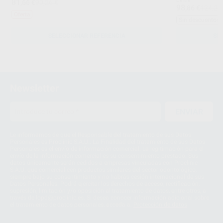
81
Desde
,66
€
90,26 €
98
,86
€
124,25
Oferta
Sin descuentos 
SELECCIONAR REFERENCIA
SE
Newsletter
ENVIAR
Le informamos de que el Responsable del tratamiento de sus Datos
Personales es Proclinic S.A.U.. La Finalidad del tratamiento de sus Datos
Personales es el envío de información comercial. La legitimación para el
envío de la información comercial es su consentimiento prestado. Sus
datos únicamente serán cedidos a empresas vinculadas con Proclinic
S.A.U. que comercialicen productos similares del sector odontológico,
siempre bajo su consentimiento y no habrás cesión internacional de sus
Datos Personales. Podrá ejercitar los derechos de acceso, rectificación,
supresión, limitación y/o oposición al tratamiento de datos, entre otros, a
través de lopd@proclinic.es. Si desea conocer información adicional sobre
el tratamiento de datos personales, acceda a:
Protección de datos