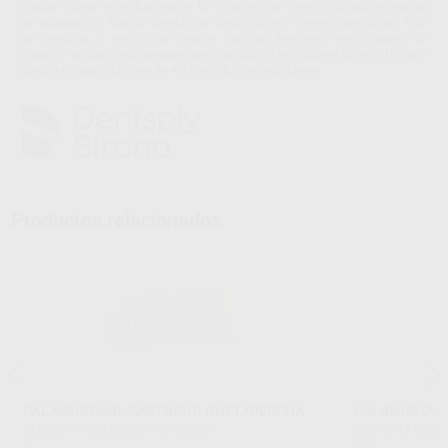
pueden fijarse individualmente. Un micromotor controla la salida precisa
de gutapercha. Rápido cambio de cartuchos con sistema antigoteo; fácil
de desechar, y sencillo de limpiar. Cánulas flexibles y extra largas, de
aleación de plata, apropiadas para conductos radiculares curvos. Un solo
cartucho llega a obturar de 4 a 6 conductos radiculares.
Productos relacionados
CALAMUS DUAL CARTUCHO GUTTAPERCHA
CALAMUS DU
DENTSPLY MAILLEFER
|
Ref. Grupo
DENTSPLY MAIL