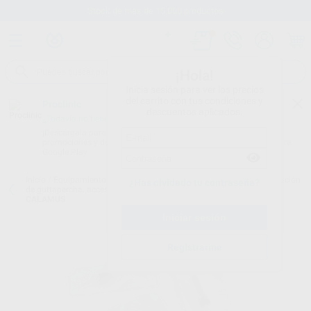
Stock de más de 15.000 productos
¡Hola!
Inicia sesión para ver los precios
del carrito con tus condiciones y
Proclinic
descuentos aplicados.
¿Todavía no tienes nuestra App?
¡Descárgala para ser siempre el primero en conocer nuestras
promociones y descuentos! Disponible en Google Play o App Store.
Google Play
Inicio
/
Equipamiento
/
Endodoncia
/
Aparatos obturación/condensación
¿Has olvidado tu contraseña?
de guttapercha. accesorios.
/
PUNTA RESPUESTA TERMICA PARA
CALAMUS
Registrarme