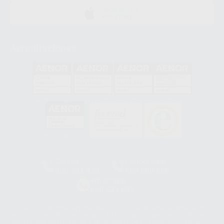
DISPONIBLE EN
APP STORE
Acreditaciones
GA-2008/0342
SST-0118/2023
ER-0120/1997
GS-0001/2017
HCO-0060/2023
Clínica
Laboratorio
900 393 939
900 800 880
Whatsapp
665 533 087
Los servicios de WhatsApp Business son proporcionados por WhatsApp
Ireland Limited (WhatsApp Ireland). La información que controla WhatsApp
Ireland puede ser transferida a WhatsApp LLC y a Facebook Inc.. Dicha