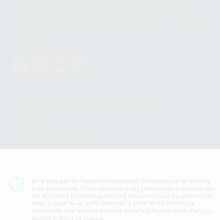
Transferencia Internacional de Datos ofrece garantías adecuadas al
basarse en la Cláusula Contractual Tipo para la transferencia de datos
personales a terceros países. Puede ampliar la información en el siguiente
enlace:
WhatsApp Business Data Transfer Addendum
.
Síguenos
PROCLINIC S.A.U.
Copyright (c) 2026
Aviso legal
Teléfono:
900 393 939
E-mail de contacto:
proclinic@proclinic.es
Condiciones Generales de Contratación
y
Política
de privacidad
En el sitio web de Proclinic utilizamos cookies propias y de terceros
Información Corporativa
para personalizar la web conforme a tus preferencias, analizar el uso
Política de Cookies
del sitio web y mostrarte publicidad relacionada con tus preferencias
sobre la base de un perfil elaborado a partir de tus hábitos de
navegación (por ejemplo, páginas visitadas). Puedes consultar
aquí
nuestra Política de cookies.