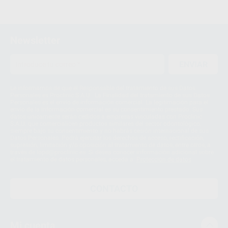
Newsletter
ENVIAR
Le informamos de que el Responsable del tratamiento de sus Datos
Personales es Proclinic S.A.U.. La Finalidad del tratamiento de sus Datos
Personales es el envío de información comercial. La legitimación para el
envío de la información comercial es su consentimiento prestado. Sus
datos únicamente serán cedidos a empresas vinculadas con Proclinic
S.A.U. que comercialicen productos similares del sector odontológico,
siempre bajo su consentimiento y no habrás cesión internacional de sus
Datos Personales. Podrá ejercitar los derechos de acceso, rectificación,
supresión, limitación y/o oposición al tratamiento de datos, entre otros, a
través de lopd@proclinic.es. Si desea conocer información adicional sobre
el tratamiento de datos personales, acceda a:
Protección de datos
CONTACTO
Mi cuenta