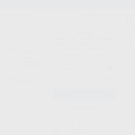
Stock de más de 15.000 productos
¡Hola!
Inicia sesión para ver los precios
del carrito con tus condiciones y
Proclinic
descuentos aplicados.
¿Todavía no tienes nuestra App?
¡Descárgala para ser siempre el primero en conocer nuestras
promociones y descuentos! Disponible en Google Play o App Store.
Google Play
Inicio
/
Equipamiento
/
Profilaxis
/
Puntas de ultrasonidos. periodoncia.
/
¿Has olvidado tu contraseña?
PUNTA P1 MECTRON
Registrarme