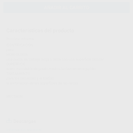
AÑADIR AL CARRITO
Características del producto
Proclinic informa:
IDENTIFICACIÓN
perio
MORFOLOGÍA
una punta de trabajo larga y recta con una superficie circular
SUPERFICIE
acero inoxidable de grado médico brillantemente pulido
TRATAMIENTO
para los cementos y el biofilm
la eliminación de las superficies de las raíces
MECTRON
Descargas
Información adicional