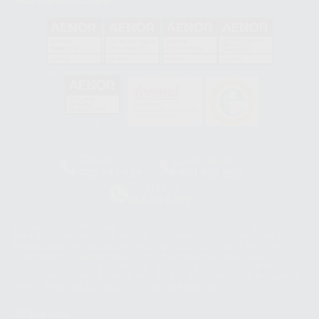
GA-2008/0342
SST-0118/2023
ER-0120/1997
GS-0001/2017
HCO-0060/2023
Clínica
Laboratorio
900 393 939
900 800 880
Whatsapp
665 533 087
Los servicios de WhatsApp Business son proporcionados por WhatsApp
Ireland Limited (WhatsApp Ireland). La información que controla WhatsApp
Ireland puede ser transferida a WhatsApp LLC y a Facebook Inc.. Dicha
Transferencia Internacional de Datos ofrece garantías adecuadas al
basarse en la Cláusula Contractual Tipo para la transferencia de datos
personales a terceros países. Puede ampliar la información en el siguiente
enlace:
WhatsApp Business Data Transfer Addendum
.
Síguenos