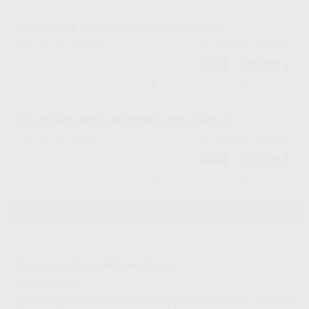
PULIDORES POGO MICROPULIDO COPAS
27892
662023
Ref. Proclinic
Ref. fabricante
182,99 €
-10%
-
+
PULIDORES POGO MICROPULIDO PUNTAS
27893
662022
Ref. Proclinic
Ref. fabricante
182,99 €
-10%
-
+
AÑADIR AL CARRITO
Características del producto
Proclinic informa:
Pulidores PoGo Dentsply es un sistema para micropulido, de un solo paso.