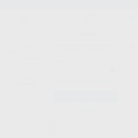
Stock de más de 15.000 productos
¡Hola!
Inicia sesión para ver los precios
del carrito con tus condiciones y
Proclinic
descuentos aplicados.
¿Todavía no tienes nuestra App?
¡Descárgala para ser siempre el primero en conocer nuestras
promociones y descuentos! Disponible en Google Play o App Store.
Google Play
Inicio
/
Clínica
/
Pulido
/
Pulidores para composite
/
PULIDOR POGO
¿Has olvidado tu contraseña?
MICROPULIDO
Registrarme