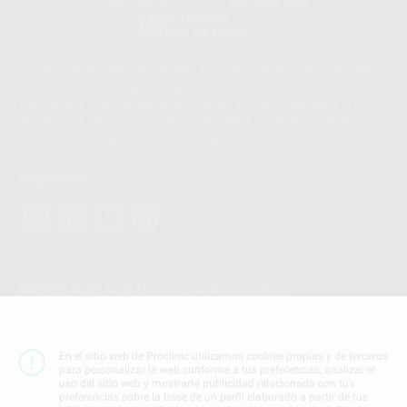
Whatsapp
665 533 087
Los servicios de WhatsApp Business son proporcionados por WhatsApp
Ireland Limited (WhatsApp Ireland). La información que controla WhatsApp
Ireland puede ser transferida a WhatsApp LLC y a Facebook Inc.. Dicha
Transferencia Internacional de Datos ofrece garantías adecuadas al
basarse en la Cláusula Contractual Tipo para la transferencia de datos
personales a terceros países. Puede ampliar la información en el siguiente
enlace:
WhatsApp Business Data Transfer Addendum
.
Síguenos
PROCLINIC S.A.U.
Copyright (c) 2026
Aviso legal
Teléfono:
900 393 939
En el sitio web de Proclinic utilizamos cookies propias y de terceros
E-mail de contacto:
proclinic@proclinic.es
para personalizar la web conforme a tus preferencias, analizar el
uso del sitio web y mostrarte publicidad relacionada con tus
preferencias sobre la base de un perfil elaborado a partir de tus
Condiciones Generales de Contratación
y
Política