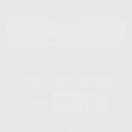
Descarga nuestra App
DISPONIBLE EN
GOOGLE PLAY
DISPONIBLE EN
APP STORE
Acreditaciones
GA-2008/0342
SST-0118/2023
ER-0120/1997
GS-0001/2017
HCO-0060/2023
Clínica
Laboratorio
900 393 939
900 800 880