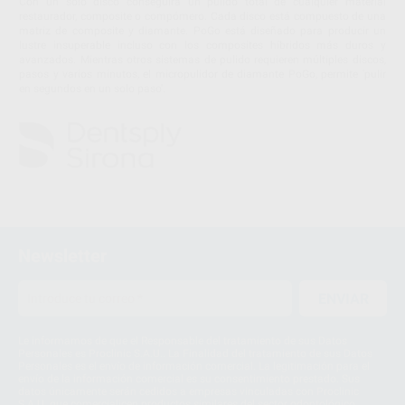
Con un solo disco conseguirá un pulido total de cualquier material
restaurador, composite o compómero. Cada disco está compuesto de una
matriz de composite y diamante. PoGo está diseñado para producir un
lustre insuperable incluso con los composites híbridos más duros y
avanzados. Mientras otros sistemas de pulido requieren múltiples discos,
pasos y varios minutos, el micropulidor de diamante PoGo, permite 'pulir
en segundos en un solo paso'.
Newsletter
ENVIAR
Le informamos de que el Responsable del tratamiento de sus Datos
Personales es Proclinic S.A.U.. La Finalidad del tratamiento de sus Datos
Personales es el envío de información comercial. La legitimación para el
envío de la información comercial es su consentimiento prestado. Sus
datos únicamente serán cedidos a empresas vinculadas con Proclinic
S.A.U. que comercialicen productos similares del sector odontológico,