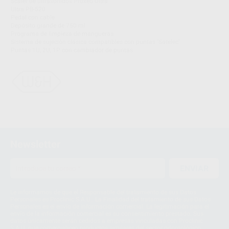
Scaler de ultrasonidos Proxeo Ultra
Ultra PB-520
Pedal con cable
Depósito grande de 750 ml
Programa de limpieza de mangueras
Sistema de sujeción clásica compatibles con puntas ''Satelec''
Puntas 1U, 2U, 1P con cambiador de puntas
Newsletter
ENVIAR
Le informamos de que el Responsable del tratamiento de sus Datos
Personales es Proclinic S.A.U.. La Finalidad del tratamiento de sus Datos
Personales es el envío de información comercial. La legitimación para el
envío de la información comercial es su consentimiento prestado. Sus
datos únicamente serán cedidos a empresas vinculadas con Proclinic
S.A.U. que comercialicen productos similares del sector odontológico,