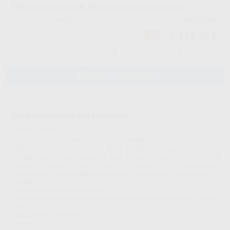
PROXEO ULTRA PB-520, CONEXIÓN SATELEC
70492
90000296
Ref. Proclinic
Ref. fabricante
2.418,70 €
-5%
-
+
AÑADIR AL CARRITO
Características del producto
Proclinic informa:
Los nuevos Piezo Scalers Proxeo Ultra de W&H han sido desarrollados en
colaboración con profesionales de la profilaxis y hacen honor a su
nombre. Las ventajas exclusivas para el usuario, como el «Q-Link», el
sistema de sujeción rápida único en el mundo, o la compatibilidad
acreditada con los marcapasos, permiten un tratamiento ultra eficiente.
Ventajas :
Sistema de sujeción rápida Q-Link
Compatibilidad con marcapasos comprobada por la Universidad Técnica
de Graz
Pieza de mano con anillo LED
Manguera fina y flexible