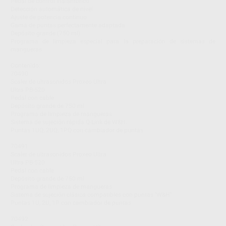
Pedal de control inalámbrico
Detección automática de nivel
Ajuste de potencia continuo
Gama de puntas perfectamente adaptada
Depósito grande (750 ml)
Programa de limpieza especial para la preparación de sistemas de
mangueras
Contenido:
70490
Scaler de ultrasonidos Proxeo Ultra
Ultra PB-520
Pedal con cable
Depósito grande de 750 ml
Programa de limpieza de mangueras
Sistema de sujeción rápida Q-Link de W&H.
Puntas 1UQ, 2UQ, 1PQ con cambiador de puntas
70491
Scaler de ultrasonidos Proxeo Ultra
Ultra PB-520
Pedal con cable
Depósito grande de 750 ml
Programa de limpieza de mangueras
Sistema de sujeción clásica compatibles con puntas ''W&H''
Puntas 1U, 2U, 1P con cambiador de puntas
70492