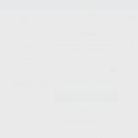
Stock de más de 15.000 productos
¡Hola!
Inicia sesión para ver los precios
del carrito con tus condiciones y
Proclinic
descuentos aplicados.
¿Todavía no tienes nuestra App?
¡Descárgala para ser siempre el primero en conocer nuestras
promociones y descuentos! Disponible en Google Play o App Store.
Google Play
Inicio
/
Equipamiento
/
Profilaxis
/
Scalers por ultrasonidos con luz
/
¿Has olvidado tu contraseña?
PROXEO ULTRA PB-520
Registrarme