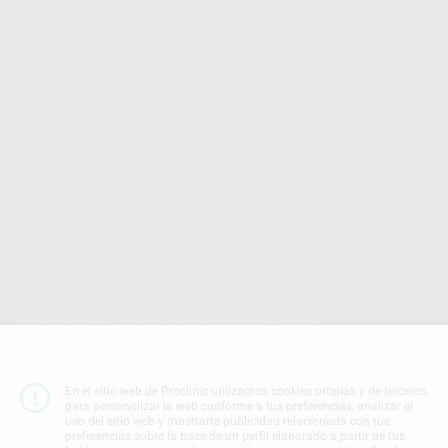
Whatsapp
665 533 087
Los servicios de WhatsApp Business son proporcionados por WhatsApp
Ireland Limited (WhatsApp Ireland). La información que controla WhatsApp
Ireland puede ser transferida a WhatsApp LLC y a Facebook Inc.. Dicha
Transferencia Internacional de Datos ofrece garantías adecuadas al
basarse en la Cláusula Contractual Tipo para la transferencia de datos
personales a terceros países. Puede ampliar la información en el siguiente
enlace:
WhatsApp Business Data Transfer Addendum
.
Síguenos
PROCLINIC S.A.U.
Copyright (c) 2026
Aviso legal
Teléfono:
900 393 939
En el sitio web de Proclinic utilizamos cookies propias y de terceros
E-mail de contacto:
proclinic@proclinic.es
para personalizar la web conforme a tus preferencias, analizar el
uso del sitio web y mostrarte publicidad relacionada con tus
preferencias sobre la base de un perfil elaborado a partir de tus
Condiciones Generales de Contratación
y
Política