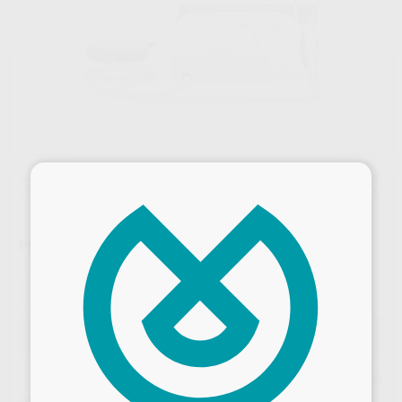
×
Sin descuentos adicionales
PROXEO ULTRA PB-520
Marca
W&H
Contenido
1 unidad
Oferta
2.418,70 €
Comprando
1 unidad
te ahorras el
5%
Precio web
¡Mejor oferta!