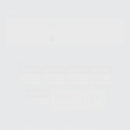
Descarga nuestra App
DISPONIBLE EN
GOOGLE PLAY
DISPONIBLE EN
APP STORE
Acreditaciones
GA-2008/0342
SST-0118/2023
ER-0120/1997
GS-0001/2017
HCO-0060/2023
Clínica
Laboratorio
900 393 939
900 800 880