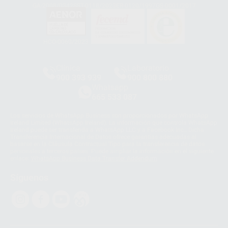
GA-2008/0342
SST-0118/2023
ER-0120/1997
GS-0001/2017
HCO-0060/2023
Clínica
Laboratorio
900 393 939
900 800 880
Whatsapp
665 533 087
Los servicios de WhatsApp Business son proporcionados por WhatsApp
Ireland Limited (WhatsApp Ireland). La información que controla WhatsApp
Ireland puede ser transferida a WhatsApp LLC y a Facebook Inc.. Dicha
Transferencia Internacional de Datos ofrece garantías adecuadas al
basarse en la Cláusula Contractual Tipo para la transferencia de datos
personales a terceros países. Puede ampliar la información en el siguiente
enlace:
WhatsApp Business Data Transfer Addendum
.
Síguenos