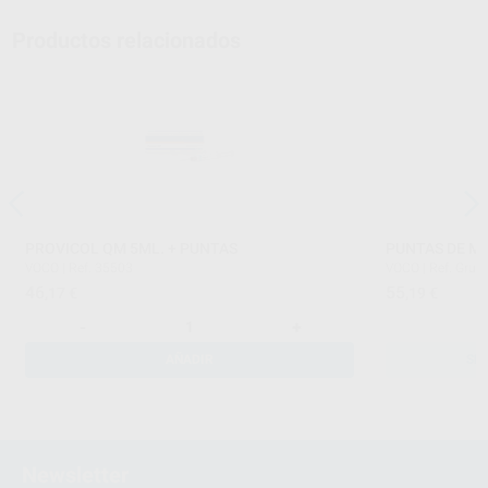
Productos relacionados
PROVICOL QM 5ML. + PUNTAS
PUNTAS DE M
VOCO
|
Ref. 35503
VOCO
|
Ref. Grup
46
55
,17
€
,19
€
-
+
AÑADIR
SE
Newsletter