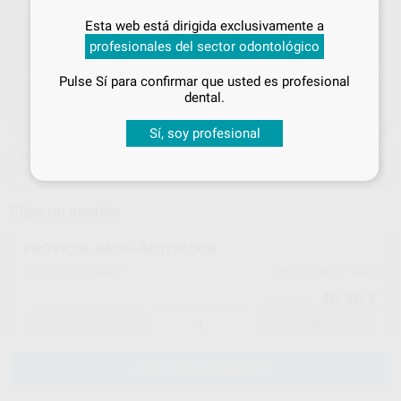
Inicia sesión
para disfrutar de todos
Esta web está dirigida exclusivamente a
tus
descuentos y condiciones
profesionales del sector odontológico
especiales
Pulse Sí para confirmar que usted es profesional
¡Iniciar sesión!
ELEGIR CANTIDAD
dental.
Sí, soy profesional
15 días para cambiar de opinión salvo
anestesias
Elige un modelo
PROVICOL BASE+ACTIVADOR
4853
1075
Ref. Proclinic
Ref. fabricante
46,36 €
48,80 €
-
+
AÑADIR AL CARRITO