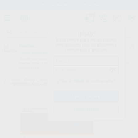
Stock de más de 15.000 productos
¡Hola!
Inicia sesión para ver los precios
del carrito con tus condiciones y
Proclinic
descuentos aplicados.
¿Todavía no tienes nuestra App?
¡Descárgala para ser siempre el primero en conocer nuestras
promociones y descuentos! Disponible en Google Play o App Store.
Google Play
Inicio
/
Clínica
/
Cementos
/
Cementos de pegado provisional
/
¿Has olvidado tu contraseña?
PROVICOL BASE+ACTIVADOR
Registrarme