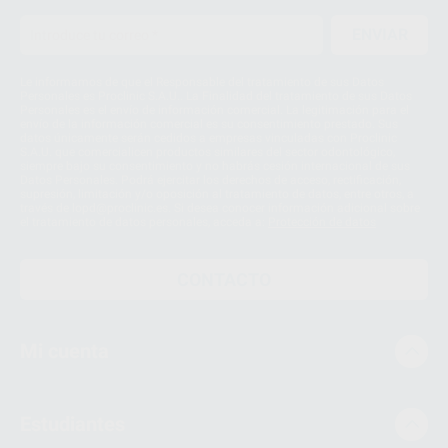
ENVIAR
Le informamos de que el Responsable del tratamiento de sus Datos
Personales es Proclinic S.A.U.. La Finalidad del tratamiento de sus Datos
Personales es el envío de información comercial. La legitimación para el
envío de la información comercial es su consentimiento prestado. Sus
datos únicamente serán cedidos a empresas vinculadas con Proclinic
S.A.U. que comercialicen productos similares del sector odontológico,
siempre bajo su consentimiento y no habrás cesión internacional de sus
Datos Personales. Podrá ejercitar los derechos de acceso, rectificación,
supresión, limitación y/o oposición al tratamiento de datos, entre otros, a
través de lopd@proclinic.es. Si desea conocer información adicional sobre
el tratamiento de datos personales, acceda a:
Protección de datos
CONTACTO
Mi cuenta
Estudiantes