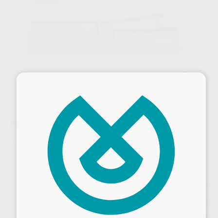
×
PROVICOL BASE+ACTIVADOR
Marca
VOCO
Contenido
25 g de pasta base + 25 g de pasta catalizadora
Ref. Proclinic
4853
Ref. fabricante
1075
Precio web
46
,36
€
48,80 €
Desbloquea todas tus ventajas
Precio con IVA incluido 51,00 €