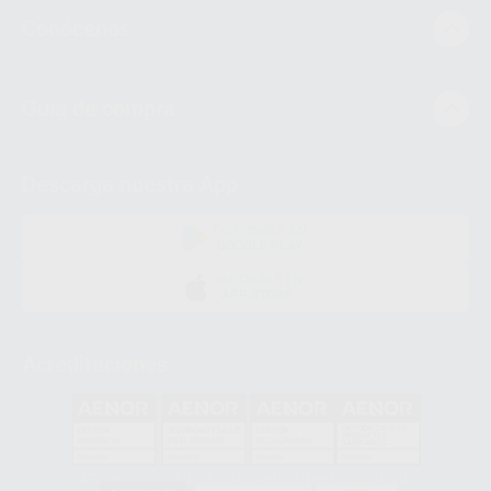
Conócenos
Guía de compra
Descarga nuestra App
DISPONIBLE EN
GOOGLE PLAY
DISPONIBLE EN
APP STORE
Acreditaciones
GA-2008/0342
SST-0118/2023
ER-0120/1997
GS-0001/2017