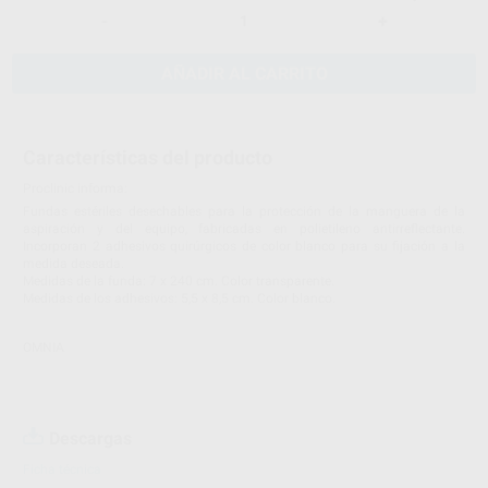
-
+
AÑADIR AL CARRITO
Características del producto
Proclinic informa:
Fundas estériles desechables para la protección de la manguera de la
aspiración y del equipo, fabricadas en polietileno antirreflectante.
Incorporan 2 adhesivos quirúrgicos de color blanco para su fijación a la
medida deseada.
Medidas de la funda: 7 x 240 cm. Color transparente.
Medidas de los adhesivos: 5,5 x 8,5 cm. Color blanco.
OMNIA
Descargas
Ficha técnica