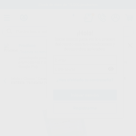
Stock de más de 15.000 productos
¡Hola!
Inicia sesión para ver los precios
del carrito con tus condiciones y
Proclinic
descuentos aplicados.
¿Todavía no tienes nuestra App?
¡Descárgala para ser siempre el primero en conocer nuestras
promociones y descuentos! Disponible en Google Play o App Store.
Google Play
Inicio
/
Clínica
/
Desechables
/
Protectores
/
PROTECTOR MANGUERA
¿Has olvidado tu contraseña?
ESTÉRIL 7X240CM (12.U0009)
Registrarme