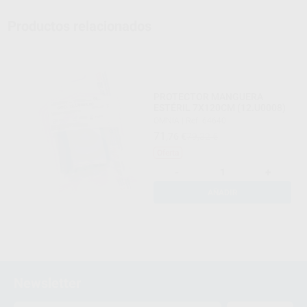
Productos relacionados
PROTECTOR MANGUERA
ESTÉRIL 7X120CM (12.U0008)
OMNIA
|
Ref. 64640
71
,76
€
79,32 €
Oferta
-
+
AÑADIR
Newsletter