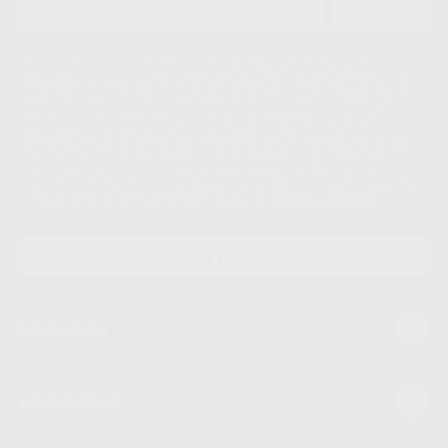
ENVIAR
Le informamos de que el Responsable del tratamiento de sus Datos
Personales es Proclinic S.A.U.. La Finalidad del tratamiento de sus Datos
Personales es el envío de información comercial. La legitimación para el
envío de la información comercial es su consentimiento prestado. Sus
datos únicamente serán cedidos a empresas vinculadas con Proclinic
S.A.U. que comercialicen productos similares del sector odontológico,
siempre bajo su consentimiento y no habrás cesión internacional de sus
Datos Personales. Podrá ejercitar los derechos de acceso, rectificación,
supresión, limitación y/o oposición al tratamiento de datos, entre otros, a
través de lopd@proclinic.es. Si desea conocer información adicional sobre
el tratamiento de datos personales, acceda a:
Protección de datos
CONTACTO
Mi cuenta
Estudiantes