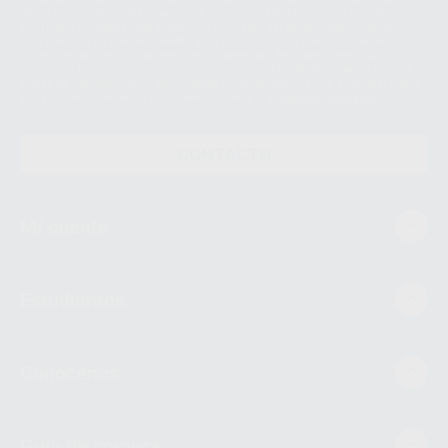
datos únicamente serán cedidos a empresas vinculadas con Proclinic
S.A.U. que comercialicen productos similares del sector odontológico,
siempre bajo su consentimiento y no habrás cesión internacional de sus
Datos Personales. Podrá ejercitar los derechos de acceso, rectificación,
supresión, limitación y/o oposición al tratamiento de datos, entre otros, a
través de lopd@proclinic.es. Si desea conocer información adicional sobre
el tratamiento de datos personales, acceda a:
Protección de datos
CONTACTO
Mi cuenta
Estudiantes
Conócenos
Guía de compra