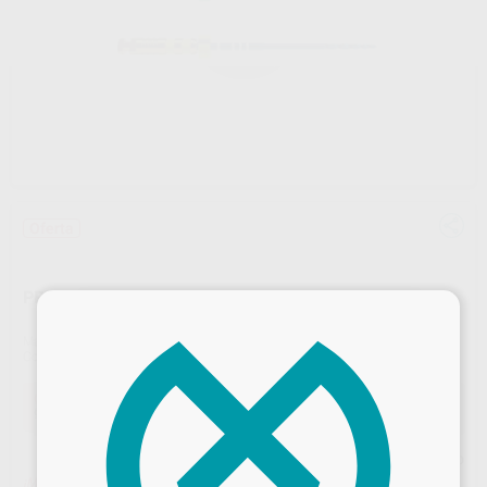
Oferta
PROTAPER ULTIMATE FX Y FXL
×
Marca
DENTSPLY MAILLEFER
Contenido
6 unidades
Oferta
99,15 €
Comprando
1 unidad
te ahorras el
10%
Precio web
¡Mejor oferta!