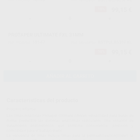
Ref. Proclinic
Ref. fabricante
99,15 €
-10%
-
+
PROTAPER ULTIMATE FXL 31MM
18147
BSTPULR631FXL
Ref. Proclinic
Ref. fabricante
99,15 €
-10%
-
+
AÑADIR AL CARRITO
Características del producto
Proclinic informa:
Las limas rotatorias Protaper Ultimate ofrecen versatilidad para tratar de
forma predecible las distintas anatomías radiculares. Una solución de
tratamiento endondóntico que combina consistencia, precisión y
comodidad para el trabajo diario.
La secuencia de limas incluye limas para la permeabilización(Slider), la