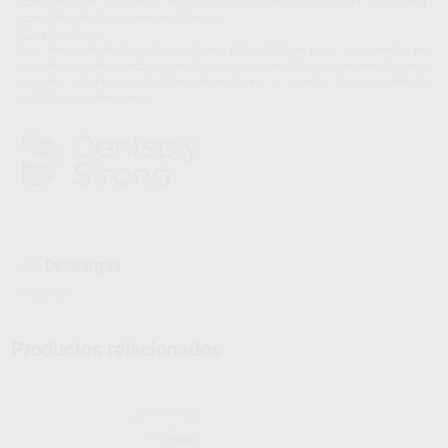
conformación (Shaper) y finalización (Finishers) para cubrir una gama
completa de situaciones anatómicas.
Características:
Las limas de finalización auxiliares FX y FXL se usan únicamente en
canales grandes y rectos, como los incisivos centrales superiores, algunos
canales palatinos o distales de molares, o cuando hay un defecto
patológico o iatrogénico
Descargas
Archivo 1
Productos relacionados