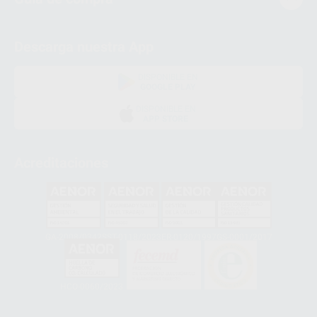
Descarga nuestra App
DISPONIBLE EN
GOOGLE PLAY
DISPONIBLE EN
APP STORE
Acreditaciones
GA-2008/0342
SST-0118/2023
ER-0120/1997
GS-0001/2017
HCO-0060/2023