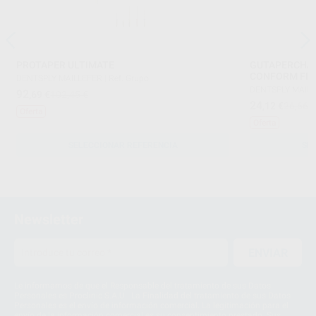
PROTAPER ULTIMATE
GUTAPERCHA 
CONFORM FIT
DENTSPLY MAILLEFER
|
Ref. Grupo
DENTSPLY MAIL
92
,69
€
102,45 €
24
,12
€
26,66 
Oferta
Oferta
SELECCIONAR REFERENCIA
SE
Newsletter
ENVIAR
Le informamos de que el Responsable del tratamiento de sus Datos
Personales es Proclinic S.A.U.. La Finalidad del tratamiento de sus Datos
Personales es el envío de información comercial. La legitimación para el
envío de la información comercial es su consentimiento prestado. Sus