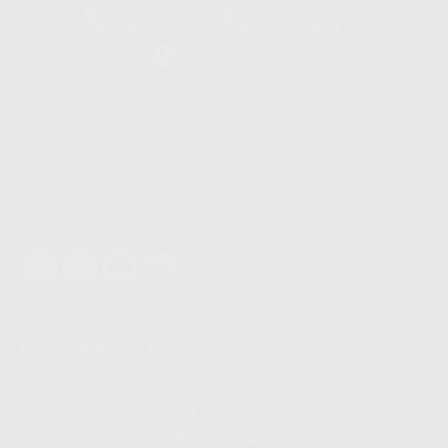
Clínica
Laboratorio
900 393 939
900 800 880
Whatsapp
665 533 087
Los servicios de WhatsApp Business son proporcionados por WhatsApp
Ireland Limited (WhatsApp Ireland). La información que controla WhatsApp
Ireland puede ser transferida a WhatsApp LLC y a Facebook Inc.. Dicha
Transferencia Internacional de Datos ofrece garantías adecuadas al
basarse en la Cláusula Contractual Tipo para la transferencia de datos
personales a terceros países. Puede ampliar la información en el siguiente
enlace:
WhatsApp Business Data Transfer Addendum
.
Síguenos
PROCLINIC S.A.U.
Copyright (c) 2026
Aviso legal
Teléfono:
900 393 939
E-mail de contacto:
proclinic@proclinic.es