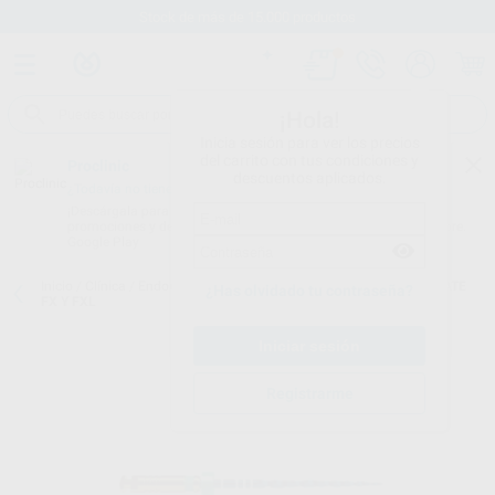
Stock de más de 15.000 productos
¡Hola!
Inicia sesión para ver los precios
del carrito con tus condiciones y
Proclinic
descuentos aplicados.
¿Todavía no tienes nuestra App?
¡Descárgala para ser siempre el primero en conocer nuestras
promociones y descuentos! Disponible en Google Play o App Store.
Google Play
Inicio
/
Clínica
/
Endodoncia
/
Limas rotatorias
/
PROTAPER ULTIMATE
¿Has olvidado tu contraseña?
FX Y FXL
Registrarme