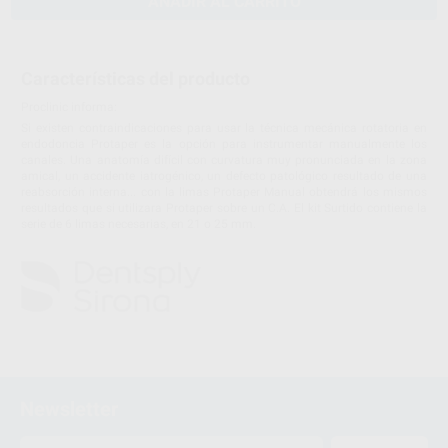
AÑADIR AL CARRITO
Características del producto
Proclinic informa:
Si existen contraindicaciones para usar la técnica mecánica rotatoria en
endodoncia Protaper es la opción para instrumentar manualmente los
canales. Una anatomía difícil con curvatura muy pronunciada en la zona
amical, un accidente iatrogénico, un defecto patológico resultado de una
reabsorción interna... con la limas Protaper Manual obtendrá los mismos
resultados que si utilizara Protaper sobre un C.A. El kit Surtido contiene la
serie de 6 limas necesarias, en 21 o 25 mm.
Newsletter