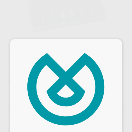
×
Oferta
PROTAPER MANUAL MAILLEFER
Marca
DENTSPLY MAILLEFER
Contenido
6 unidades
Oferta
97,77 €
Comprando
1 unidad
te ahorras el
10%
Desbloquea todas tus ventajas
Precio web
¡Mejor oferta!