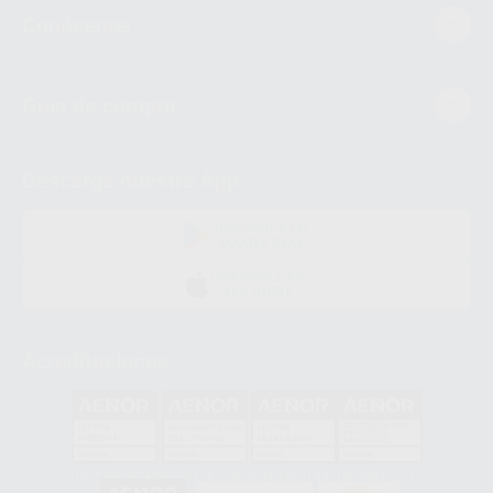
Conócenos
Guía de compra
Descarga nuestra App
DISPONIBLE EN
GOOGLE PLAY
DISPONIBLE EN
APP STORE
Acreditaciones
GA-2008/0342
SST-0118/2023
ER-0120/1997
GS-0001/2017