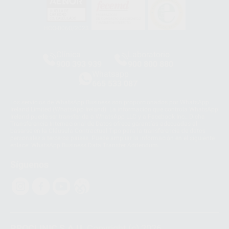
HCO-0060/2023
Clínica
Laboratorio
900 393 939
900 800 880
Whatsapp
665 533 087
Los servicios de WhatsApp Business son proporcionados por WhatsApp
Ireland Limited (WhatsApp Ireland). La información que controla WhatsApp
Ireland puede ser transferida a WhatsApp LLC y a Facebook Inc.. Dicha
Transferencia Internacional de Datos ofrece garantías adecuadas al
basarse en la Cláusula Contractual Tipo para la transferencia de datos
personales a terceros países. Puede ampliar la información en el siguiente
enlace:
WhatsApp Business Data Transfer Addendum
.
Síguenos
PROCLINIC S.A.U.
Copyright (c) 2026