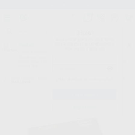
Stock de más de 15.000 productos
¡Hola!
Inicia sesión para ver los precios
del carrito con tus condiciones y
Proclinic
descuentos aplicados.
¿Todavía no tienes nuestra App?
¡Descárgala para ser siempre el primero en conocer nuestras
promociones y descuentos! Disponible en Google Play o App Store.
Google Play
Inicio
/
Clínica
/
Endodoncia
/
Limas rotatorias
/
PROTAPER MANUAL
¿Has olvidado tu contraseña?
MAILLEFER
Registrarme