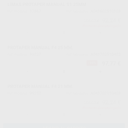
LIMAS PROTAPER MANUAL S1 25MM
17867
A041602510103
Ref. Proclinic
Ref. fabricante
92,24 €
108,07 €
Producto descatalogado
-
+
PROTAPER MANUAL F4 25 MM.
99237
A041702510403
Ref. Proclinic
Ref. fabricante
97,77 €
-10%
-
+
PROTAPER MANUAL F4 21 MM.
99252
A041702110403
Ref. Proclinic
Ref. fabricante
92,24 €
108,07 €
Producto descatalogado
-
+