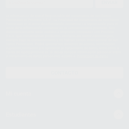
ENVIAR
Le informamos de que el Responsable del tratamiento de sus Datos
Personales es Proclinic S.A.U.. La Finalidad del tratamiento de sus Datos
Personales es el envío de información comercial. La legitimación para el
envío de la información comercial es su consentimiento prestado. Sus
datos únicamente serán cedidos a empresas vinculadas con Proclinic
S.A.U. que comercialicen productos similares del sector odontológico,
siempre bajo su consentimiento y no habrás cesión internacional de sus
Datos Personales. Podrá ejercitar los derechos de acceso, rectificación,
supresión, limitación y/o oposición al tratamiento de datos, entre otros, a
través de lopd@proclinic.es. Si desea conocer información adicional sobre
el tratamiento de datos personales, acceda a:
Protección de datos
CONTACTO
Mi cuenta
Estudiantes