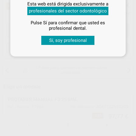
Inicia sesión
para disfrutar de todos
97
Esta web está dirigida exclusivamente a
,77
€
108,07 €
-10%
tus
descuentos y condiciones
profesionales del sector odontológico
especiales
Precio con IVA incluido 118,30 €
Pulse Sí para confirmar que usted es
¡Iniciar sesión!
profesional dental.
Sí, soy profesional
ELEGIR MODELO
15 días para cambiar de opinión salvo
anestesias
Elige un modelo
PROTAPER MANUAL F3 25 MM.
17865
A041702510303
Ref. Proclinic
Ref. fabricante
97,77 €
-10%
-
+