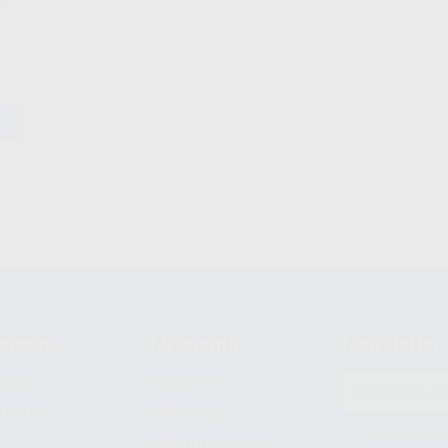
compra
Mi cuenta
Newsletter
prar
Registro
to del
Mis listas
Le informamos de q
Mis productos