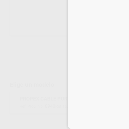
Envíos gratuitos desde 110€
Elige un modelo
PROPEX CABLE PORTALIMAS
8940
A039200000400
Ref. Proclinic
Ref. fabricante
Inicia 