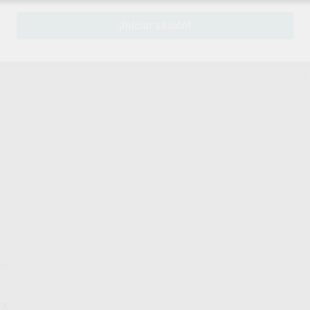
¡Iniciar sesión!
EFER
8931
EX