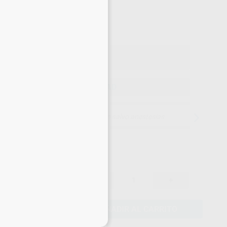
92
,00
€
on IVA incluido 111,32 €
ELEGIR CANTIDAD
15 días para cambiar de opinión salvo anestesias
92,00 €
-
+
AÑADIR AL CARRITO
eciales