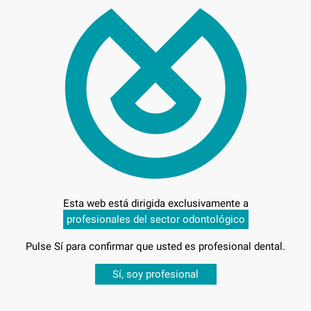
Precio c
Entrega en 24h
Esta web está dirigida exclusivamente a
profesionales del sector odontológico
Pulse Sí para confirmar que usted es profesional dental.
Desbloquea todas tus ventajas
Sí, soy profesional
sesión
para disfrutar de todos tus
descuentos y condiciones esp