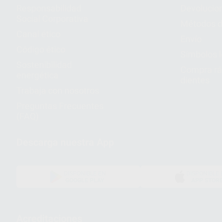
Responsabilidad
Devolucio
Social Corporativa
Métodos d
Canal ético
Envío
Código ético
Símbolos 
Sostenibilidad
Compra rá
energética
dientes
Trabaja con nosotros
Preguntas Frecuentes
(FAQ)
Descarga nuestra App
DISPONIBLE EN
DISPONIBLE 
GOOGLE PLAY
APP STOR
Acreditaciones