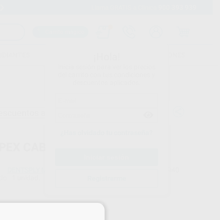
900 393 939
Envíos gratuitos desde 110€
Llama GRATIS a Clínica
Carrito mágico
UDIANTES
FOLLETOS
FORMACIONES
¡Hola!
Inicia sesión para ver los precios
del carrito con tus condiciones y
descuentos aplicados.
escuentos adicionales
¿Has olvidado tu contraseña?
PEX CABLE PORTALIMAS
DENTSPLY MAILLEFER
Ref. Proclinic
8940
do
1 unidad.
Ref. fabricante
Registrarme
A039200000400
×
Precio web