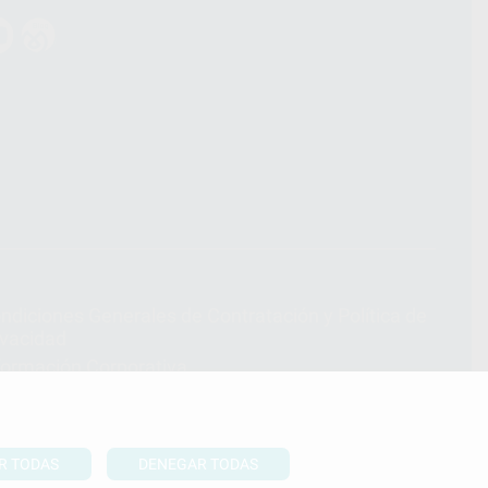
ndiciones Generales de Contratación
y
Política de
ivacidad
formación Corporativa
lítica de Cookies
R TODAS
DENEGAR TODAS
UBIR