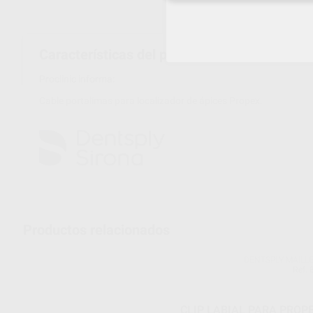
Características del producto
Proclinic informa:
Cable portalimas para localizador de ápices Propex.
Productos relacionados
DENTSPLY MAILL
Ref. 
CLIP LABIAL PARA PROP