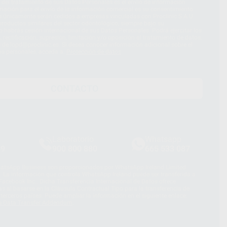
d del tratamiento de sus Datos Personales es el envío de información
imación para el envío de la información comercial es su consentimiento
s únicamente serán cedidos a empresas vinculadas con Proclinic S.A.U.
roductos similares del sector odontológico, siempre bajo su
 habrás cesión internacional de sus Datos Personales. Podrá ejercitar los
 rectificación, supresión, limitación y/o oposición al tratamiento de datos,
és de lopd@proclinic.es. Si desea conocer información adicional sobre el
os personales, acceda a:
Protección de datos
CONTACTO
Laboratorio
Whatsapp
39
900 800 880
665 533 087
hatsApp Business son proporcionados por WhatsApp Ireland Limited
. La información que controla WhatsApp Ireland puede ser transferida a
acebook Inc.. Dicha Transferencia Internacional de Datos ofrece
 al basarse en la Cláusula Contractual Tipo para la transferencia de
terceros países. Puede ampliar la información en el siguiente enlace:
s Data Transfer Addendum
.