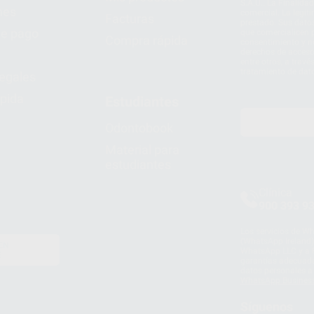
S.A.U.. La Finalida
nes
comercial. La legit
Facturas
prestado. Sus dato
e pago
que comercialicen p
Compra rápida
consentimiento y no
derechos de acceso,
entre otros, a trav
tratamiento de dat
legales
pida
Estudiantes
Odontobook
Material para
estudiantes
Clínica
900 393 9
Los servicios de W
(WhatsApp Ireland)
EN
WhatsApp LLC y a F
E
garantías adecuadas
datos personales a 
WhatsApp Busines
Síguenos