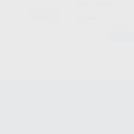
II 5U. (LIB CLIP)
Caja 5 unidades.
92
,00
€
Sin descuentos adicionales
-
+
AÑADIR
Conócenos
Guía de 
¿Quiénes somos?
Cómo com
Nuestros
Seguimien
compromisos
pedido