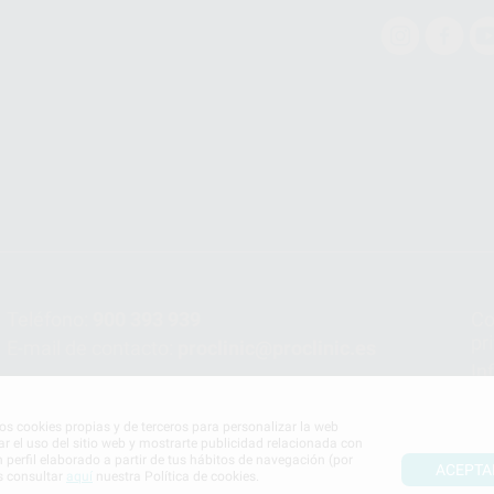
Teléfono:
900 393 939
Co
pr
E-mail de contacto:
proclinic@proclinic.es
In
Po
mos cookies propias y de terceros para personalizar la web
ar el uso del sitio web y mostrarte publicidad relacionada con
n perfil elaborado a partir de tus hábitos de navegación (por
ACEPTA
s consultar
aquí
nuestra Política de cookies.
S