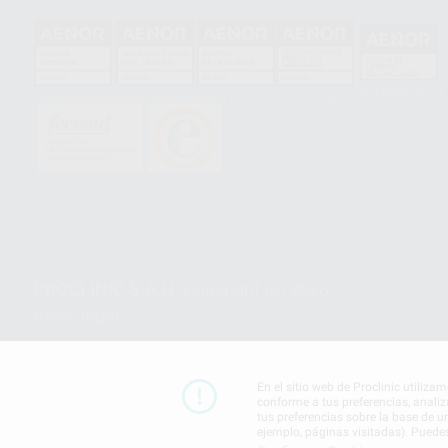
HCO-0060/2023
GA-2008/0342
SST-0118/2023
ER-0120/1997
GS-0001/2017
PROCLINIC S.A.U.
Copyright (c) 2026
Aviso legal
En el sitio web de Proclinic utiliza
conforme a tus preferencias, analiz
tus preferencias sobre la base de u
ejemplo, páginas visitadas). Puede