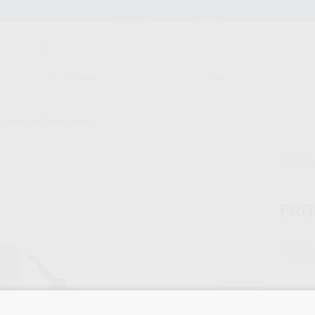
Stock de más de 15.000 productos
ORTODONCIA
CAD/CAM
EST
ROPEX CABLE PORTALIMAS
Sin d
PRO
Marca
Conteni