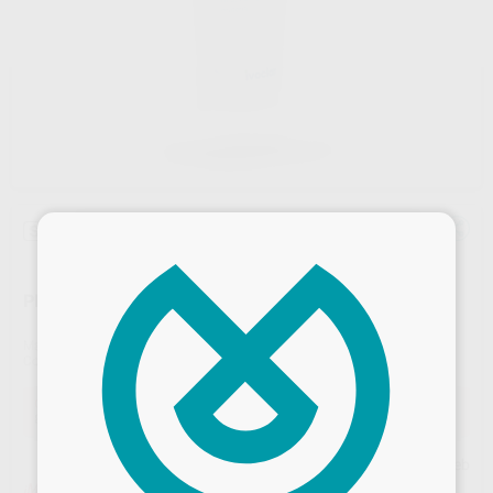
×
Sin descuentos adicionales
PROBASE HOT POLIMERO 2X500GR.
Marca
IVOCLAR
Contenido
2 X 500 g de polvo.
Oferta
81,33 €
Comprando
1 unidad
te ahorras el
5%
Precio web
¡Mejor oferta!