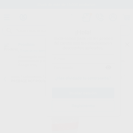
Stock de más de 15.000 productos
¡Hola!
Inicia sesión para ver los precios
del carrito con tus condiciones y
Proclinic
descuentos aplicados.
¿Todavía no tienes nuestra App?
¡Descárgala para ser siempre el primero en conocer nuestras
promociones y descuentos! Disponible en Google Play o App Store.
Google Play
Inicio
/
Laboratorio
/
Acrilicos/resinas
/
Acrilicos termopolimerizables
/
¿Has olvidado tu contraseña?
PROBASE HOT POLIMERO 2X500GR.
Registrarme