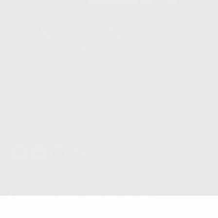
HCO-0060/2023
Clínica
Laboratorio
900 393 939
900 800 880
Whatsapp
665 533 087
Los servicios de WhatsApp Business son proporcionados por WhatsApp
Ireland Limited (WhatsApp Ireland). La información que controla WhatsApp
Ireland puede ser transferida a WhatsApp LLC y a Facebook Inc.. Dicha
Transferencia Internacional de Datos ofrece garantías adecuadas al
basarse en la Cláusula Contractual Tipo para la transferencia de datos
personales a terceros países. Puede ampliar la información en el siguiente
enlace:
WhatsApp Business Data Transfer Addendum
.
Síguenos
PROCLINIC S.A.U.
Copyright (c) 2026
Aviso legal