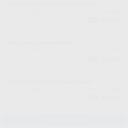
PROBASE HOT POLYMER PINK-V-IMPLANT
H02010
629093AN
Ref. Proclinic
Ref. fabricante
81,33 €
-5%
-
+
PROBASE HOT POLYMERO PINK-V
H02011
531476
Ref. Proclinic
Ref. fabricante
81,33 €
-5%
-
+
PROBASE HOT POLVO INCOLORO CLEAR
H99332
531480
Ref. Proclinic
Ref. fabricante
81,33 €
-5%
-
+
AÑADIR AL CARRITO