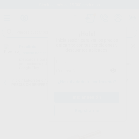
Stock de más de 15.000 productos
¡Hola!
Inicia sesión para ver los precios
del carrito con tus condiciones y
Proclinic
descuentos aplicados.
¿Todavía no tienes nuestra App?
¡Descárgala para ser siempre el primero en conocer nuestras
promociones y descuentos! Disponible en Google Play o App Store.
Google Play
Inicio
/
Laboratorio
/
Elaboracion modelos
/
Pins
/
PRO-FIX PIN ALTA
¿Has olvidado tu contraseña?
PRECISIÓN RENFERT 100 UDS
Registrarme