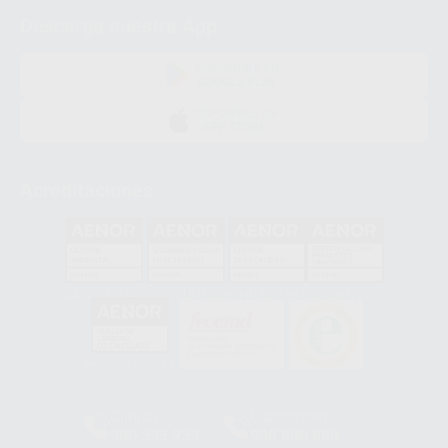
Descarga nuestra App
DISPONIBLE EN
GOOGLE PLAY
DISPONIBLE EN
APP STORE
Acreditaciones
GA-2008/0342
SST-0118/2023
ER-0120/1997
GS-0001/2017
HCO-0060/2023
Clínica
Laboratorio
900 393 939
900 800 880