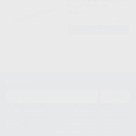
RENFERT
|
Ref. H00788
150
,31
€
-
+
AÑADIR
Newsletter
ENVIAR
Le informamos de que el Responsable del tratamiento de sus Datos
Personales es Proclinic S.A.U.. La Finalidad del tratamiento de sus Datos
Personales es el envío de información comercial. La legitimación para el
envío de la información comercial es su consentimiento prestado. Sus
datos únicamente serán cedidos a empresas vinculadas con Proclinic
S.A.U. que comercialicen productos similares del sector odontológico,