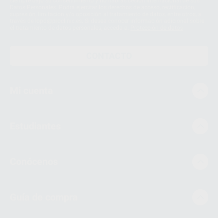
siempre bajo su consentimiento y no habrás cesión internacional de sus
Datos Personales. Podrá ejercitar los derechos de acceso, rectificación,
supresión, limitación y/o oposición al tratamiento de datos, entre otros, a
través de lopd@proclinic.es. Si desea conocer información adicional sobre
el tratamiento de datos personales, acceda a:
Protección de datos
CONTACTO
Mi cuenta
Estudiantes
Conócenos
Guía de compra