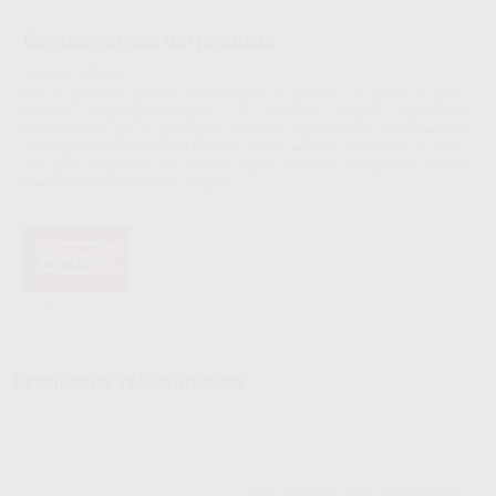
Características del producto
Proclinic informa:
Pin de precisión provisto de manguito de plástico, un perno de guía y
función “Easy-Glide”.Ventajas: Los muñones pueden desprenderse
fácilmente sin que se produzcan tensiones, separándolos suavemente sin
necesidad de movimientos bruscos. Corto recorrido de fricción de sólo 1
mm para desprender de manera segura muñones divergentes. Idéntica
fuerza de fricción en todos los pins.
Productos relacionados
PRO-FIX PIN ALTA PRECISION