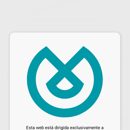
×
PRO-FIX PIN ALTA PRECISIÓN RENFERT 100 UDS
Marca
RENFERT
Contenido
100 unidades
Ref. Proclinic
H00802
Ref. fabricante
3671000
Precio web
Desbloquea todas tus ventajas
21
,03
€
22,14 €
Inicia sesión
para disfrutar de todos
Esta web está dirigida exclusivamente a
Precio con IVA incluido 25,45 €