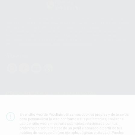
Whatsapp
665 533 087
Los servicios de WhatsApp Business son proporcionados por WhatsApp
Ireland Limited (WhatsApp Ireland). La información que controla WhatsApp
Ireland puede ser transferida a WhatsApp LLC y a Facebook Inc.. Dicha
Transferencia Internacional de Datos ofrece garantías adecuadas al
basarse en la Cláusula Contractual Tipo para la transferencia de datos
personales a terceros países. Puede ampliar la información en el siguiente
enlace:
WhatsApp Business Data Transfer Addendum
.
Síguenos
PROCLINIC S.A.U.
Copyright (c) 2026
Aviso legal
Teléfono:
900 393 939
En el sitio web de Proclinic utilizamos cookies propias y de terceros
E-mail de contacto:
proclinic@proclinic.es
para personalizar la web conforme a tus preferencias, analizar el
uso del sitio web y mostrarte publicidad relacionada con tus
preferencias sobre la base de un perfil elaborado a partir de tus
Condiciones Generales de Contratación
y
Política
hábitos de navegación (por ejemplo, páginas visitadas). Puedes