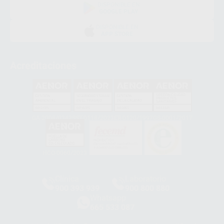
DISPONIBLE EN
GOOGLE PLAY
DISPONIBLE EN
APP STORE
Acreditaciones
GA-2008/0342
SST-0118/2023
ER-0120/1997
GS-0001/2017
HCO-0060/2023
Clínica
Laboratorio
900 393 939
900 800 880
Whatsapp
665 533 087