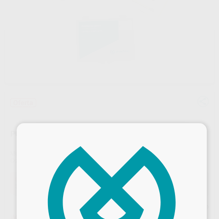
Oferta
×
POSTES FIBRA DE CARBONO REPOSICIÓN
Marca
PROCLINIC
Contenido
8 unidades
Oferta
33,67 €
Comprando
1 unidad
te ahorras el
10%
Precio web
¡Mejor oferta!