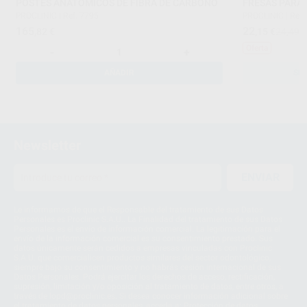
POSTES ANATÓMICOS DE FIBRA DE CARBONO
FRESAS PARA
PROCLINIC
|
Ref. 7795
PROCLINIC
|
Ref.
165
22
,82
€
,15
€
24,49 
Oferta
-
+
AÑADIR
SE
Newsletter
ENVIAR
Le informamos de que el Responsable del tratamiento de sus Datos
Personales es Proclinic S.A.U.. La Finalidad del tratamiento de sus Datos
Personales es el envío de información comercial. La legitimación para el
envío de la información comercial es su consentimiento prestado. Sus
datos únicamente serán cedidos a empresas vinculadas con Proclinic
S.A.U. que comercialicen productos similares del sector odontológico,
siempre bajo su consentimiento y no habrás cesión internacional de sus
Datos Personales. Podrá ejercitar los derechos de acceso, rectificación,
supresión, limitación y/o oposición al tratamiento de datos, entre otros, a
través de lopd@proclinic.es. Si desea conocer información adicional sobre
el tratamiento de datos personales, acceda a:
Protección de datos