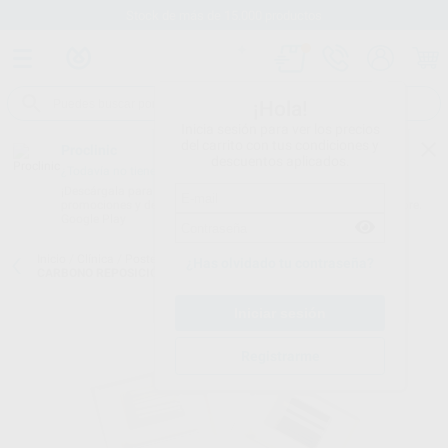
Stock de más de 15.000 productos
¡Hola!
Inicia sesión para ver los precios
del carrito con tus condiciones y
Proclinic
descuentos aplicados.
¿Todavía no tienes nuestra App?
¡Descárgala para ser siempre el primero en conocer nuestras
promociones y descuentos! Disponible en Google Play o App Store.
Google Play
Inicio
/
Clínica
/
Postes
/
Postes de carbono
/
POSTES FIBRA DE
¿Has olvidado tu contraseña?
CARBONO REPOSICIÓN
Registrarme