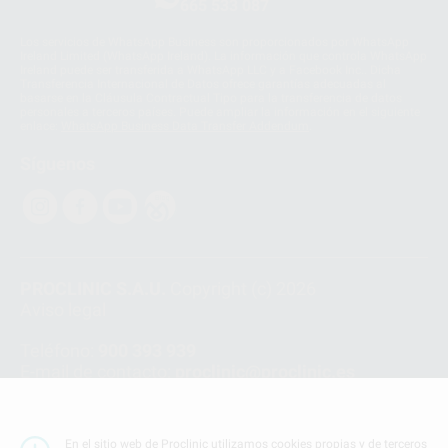
665 533 087
Los servicios de WhatsApp Business son proporcionados por WhatsApp
Ireland Limited (WhatsApp Ireland). La información que controla WhatsApp
Ireland puede ser transferida a WhatsApp LLC y a Facebook Inc.. Dicha
Transferencia Internacional de Datos ofrece garantías adecuadas al
basarse en la Cláusula Contractual Tipo para la transferencia de datos
personales a terceros países. Puede ampliar la información en el siguiente
enlace:
WhatsApp Business Data Transfer Addendum
.
Síguenos
PROCLINIC S.A.U.
Copyright (c) 2026
Aviso legal
Teléfono:
900 393 939
E-mail de contacto:
proclinic@proclinic.es
Condiciones Generales de Contratación
y
Política
de privacidad
En el sitio web de Proclinic utilizamos cookies propias y de terceros