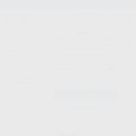
Stock de más de 15.000 productos
¡Hola!
Inicia sesión para ver los precios
del carrito con tus condiciones y
Proclinic
descuentos aplicados.
¿Todavía no tienes nuestra App?
¡Descárgala para ser siempre el primero en conocer nuestras
promociones y descuentos! Disponible en Google Play o App Store.
Google Play
Inicio
/
Clínica
/
Prevención y profilaxis
/
Polvo de profilaxis
/
POLVO AIR-
¿Has olvidado tu contraseña?
FLOW PLUS CPC
Registrarme