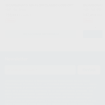
BICARBONATO AIR-FLOW CLASSIC COMFORT
BICARBONATO
EMS
|
Ref. Grupo
EMS
|
Ref. 93539
155
147
,68
€
172,06 €
,49
€
163,0
Oferta
Oferta
-
SELECCIONAR REFERENCIA
Newsletter
ENVIAR
Le informamos de que el Responsable del tratamiento de sus Datos
Personales es Proclinic S.A.U.. La Finalidad del tratamiento de sus Datos
Personales es el envío de información comercial. La legitimación para el
envío de la información comercial es su consentimiento prestado. Sus
datos únicamente serán cedidos a empresas vinculadas con Proclinic
S.A.U. que comercialicen productos similares del sector odontológico,
siempre bajo su consentimiento y no habrás cesión internacional de sus
Datos Personales. Podrá ejercitar los derechos de acceso, rectificación,