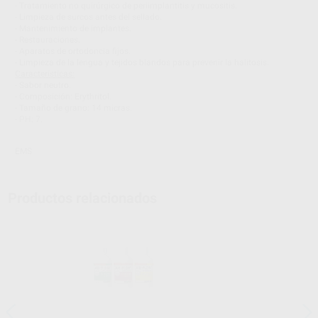
- Tratamiento no quirúrgico de periimplantitis y mucositis.
- Limpieza de surcos antes del sellado.
- Mantenimiento de implantes.
- Restauraciones.
- Aparatos de ortodoncia fijos.
- Limpieza de la lengua y tejidos blandos para prevenir la halitosis.
Características:
- Sabor neutro.
- Composición: Erythritol.
- Tamaño de grano: 14 micras.
- PH: 7.
EMS
Productos relacionados