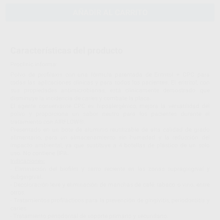
AÑADIR AL CARRITO
Características del producto
Proclinic informa:
Polvo de profilaxis con una fórmula patentada de Eritritol + CPC para
todas las aplicaciones clínicas y para todos los pacientes. El eritritol, con
sus propiedades antimicrobianas, está clínicamente demostrado que
disminuye la incidencia de caries y combate la placa.
El agente conservante CPC es hipoalergénico, mejora la versatilidad del
polvo y proporciona un sabor neutro para los pacientes durante el
tratamiento con AIRFLOW®.
Presentado en un bote de aluminio reutilizable de alta calidad de grado
alimentario, para un almacenamiento sin humedad y la reducción del
impacto ambiental, ya que sustituye a 4 botellas de plástico de un solo
uso. No contiene BPA.
Indicaciones:
- Eliminación del biofilm y sarro reciente en las zonas supragingival y
subgingival.
- Decoloración leve y eliminación de manchas de café, tabaco o vino, entre
otros.
- Tratamientos profilácticos para la prevención de gingivitis, periodontitis y
caries.
- Tratamiento periodontal de soporte primario y secundario.