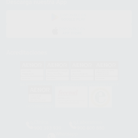
Descarga nuestra App
DISPONIBLE EN
GOOGLE PLAY
DISPONIBLE EN
APP STORE
Acreditaciones
GA-2008/0342
SST-0118/2023
ER-0120/1997
GS-0001/2017
HCO-0060/2023
Clínica
Laboratorio
900 393 939
900 800 880
Whatsapp