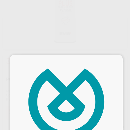
×
Oferta
POLVO AIR-FLOW PLUS CPC
Marca
EMS
Contenido
400 g
Ref. Proclinic
434030
Ref. fabricante
DV-082/Z
Oferta
129,19 €
Comprando
1 unidad
te ahorras el
10%
Precio web