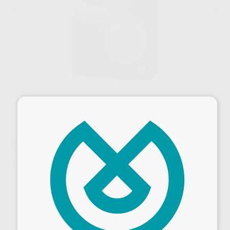
1
/ 3
×
POLA LIGHT KIT
Marca
SDI AUSTRALIA
Contenido
4 jeringas de 3 g + 1 férula LED + 1 cable USB + instrucciones
Ref. Proclinic
79998
Ref. fabricante
7700985
Precio web
88
,20
€
92,84 €