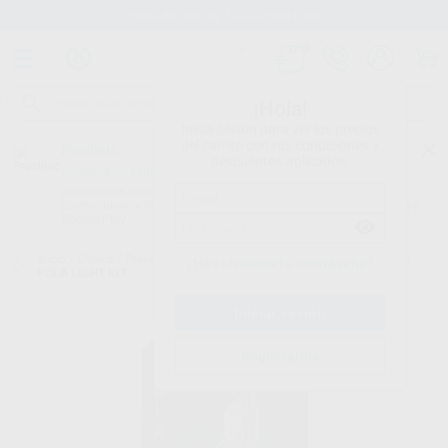
Stock de más de 15.000 productos
¡Hola!
Inicia sesión para ver los precios
del carrito con tus condiciones y
Proclinic
descuentos aplicados.
¿Todavía no tienes nuestra App?
¡Descárgala para ser siempre el primero en conocer nuestras
promociones y descuentos! Disponible en Google Play o App Store.
Google Play
Inicio
/
Clínica
/
Prevención y profilaxis
/
Blanqueamiento para casa
/
¿Has olvidado tu contraseña?
POLA LIGHT KIT
Registrarme