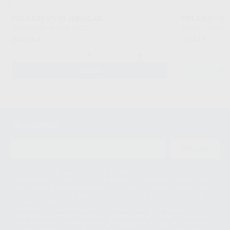
POLA DAY 6% 50 JERINGAS
POLA DAY 10
SDI AUSTRALIA
|
Ref. 97827
SDI AUSTRALIA
|
280
78
,29
€
,47
€
-
+
AÑADIR
SE
Newsletter
ENVIAR
Le informamos de que el Responsable del tratamiento de sus Datos
Personales es Proclinic S.A.U.. La Finalidad del tratamiento de sus Datos
Personales es el envío de información comercial. La legitimación para el
envío de la información comercial es su consentimiento prestado. Sus
datos únicamente serán cedidos a empresas vinculadas con Proclinic
S.A.U. que comercialicen productos similares del sector odontológico,
siempre bajo su consentimiento y no habrás cesión internacional de sus
Datos Personales. Podrá ejercitar los derechos de acceso, rectificación,