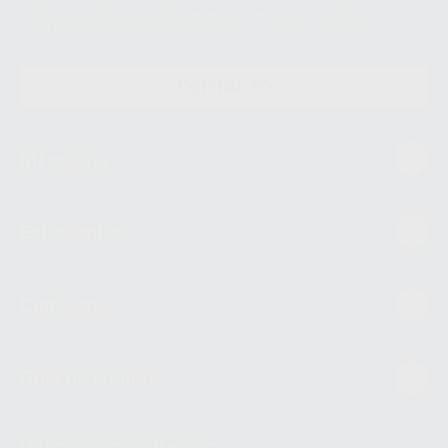
supresión, limitación y/o oposición al tratamiento de datos, entre otros, a
través de lopd@proclinic.es. Si desea conocer información adicional sobre
el tratamiento de datos personales, acceda a:
Protección de datos
CONTACTO
Mi cuenta
Estudiantes
Conócenos
Guía de compra
Descarga nuestra App