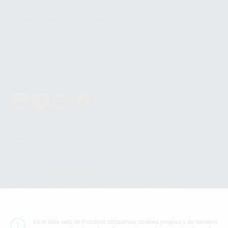
Los servicios de WhatsApp Business son proporcionados por WhatsApp
Ireland Limited (WhatsApp Ireland). La información que controla WhatsApp
Ireland puede ser transferida a WhatsApp LLC y a Facebook Inc.. Dicha
Transferencia Internacional de Datos ofrece garantías adecuadas al
basarse en la Cláusula Contractual Tipo para la transferencia de datos
personales a terceros países. Puede ampliar la información en el siguiente
enlace:
WhatsApp Business Data Transfer Addendum
.
Síguenos
PROCLINIC S.A.U.
Copyright (c) 2026
Aviso legal
Teléfono:
900 393 939
E-mail de contacto:
proclinic@proclinic.es
Condiciones Generales de Contratación
y
Política
de privacidad
En el sitio web de Proclinic utilizamos cookies propias y de terceros
Información Corporativa