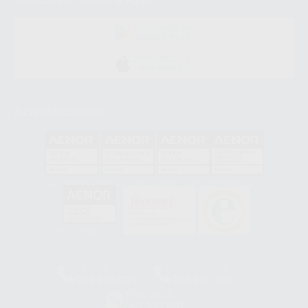
DISPONIBLE EN
GOOGLE PLAY
DISPONIBLE EN
APP STORE
Acreditaciones
GA-2008/0342
SST-0118/2023
ER-0120/1997
GS-0001/2017
HCO-0060/2023
Clínica
Laboratorio
900 393 939
900 800 880
Whatsapp
665 533 087