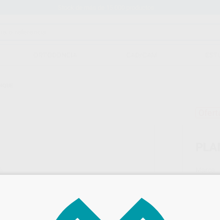
Stock de más de 15.000 productos
ORTODONCIA
CAD/CAM
EST
DIQUE
Ofert
PLA
Marca
Conteni
Oferta