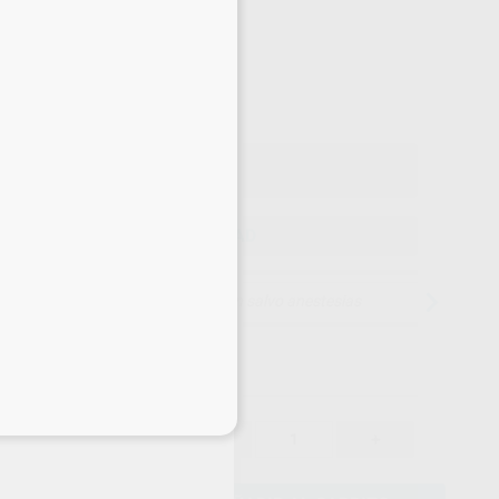
-10%
¡Mejor oferta!
14
,83
€
39 €
o con IVA incluido 17,94 €
ELEGIR CANTIDAD
15 días para cambiar de opinión salvo anestesias
eciales
14,83 €
-10%
-
+