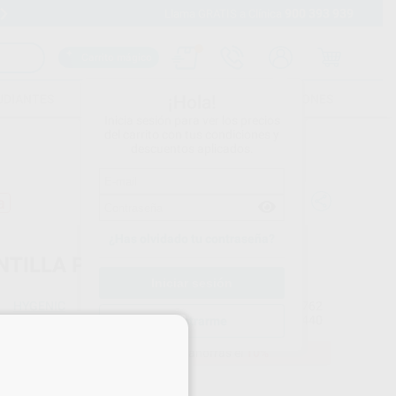
900 393 939
Envíos gratuitos desde 110€
Llama GRATIS a Clínica
Carrito mágico
UDIANTES
FOLLETOS
FORMACIONES
¡Hola!
Inicia sesión para ver los precios
del carrito con tus condiciones y
descuentos aplicados.
a
¿Has olvidado tu contraseña?
NTILLA PEQUEÑA PARA DIQUE
HYGENIC
Ref. Proclinic
99762
do
1 unidad de 127 x 127 mm
Ref. fabricante
H01440
Registrarme
×
14,83 €
Comprando
1 unidad
te ahorras el
10%
Precio web