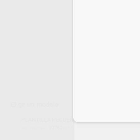
Envíos gratuitos desde 110€
Elige un modelo
Inicia 
PLANTILLA PEQUEÑA PARA DIQUE
99762
H01440
Ref. Proclinic
Ref. fabricante