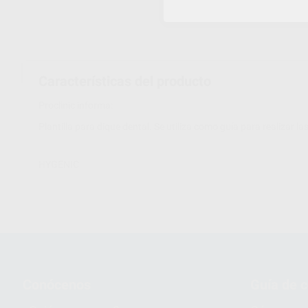
Características del producto
Proclinic informa:
Plantilla para dique dental. Se utiliza como guía para realizar la
HYGENIC
Conócenos
Guía de 