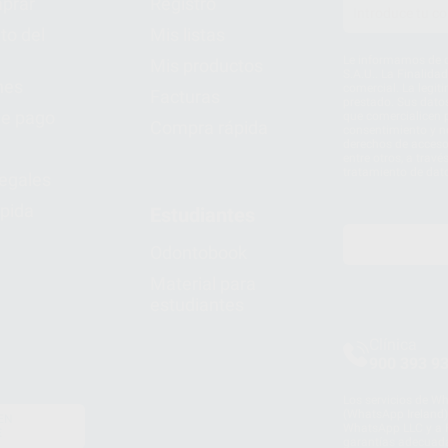
prar
Registro
to del
Mis listas
Le informamos de q
Mis productos
S.A.U.. La Finalida
nes
comercial. La legit
Facturas
prestado. Sus dato
e pago
que comercialicen p
Compra rápida
consentimiento y no
derechos de acceso,
entre otros, a trav
tratamiento de dat
legales
pida
Estudiantes
Odontobook
Material para
estudiantes
Clínica
900 393 9
Los servicios de W
(WhatsApp Ireland)
EN
WhatsApp LLC y a F
E
garantías adecuadas