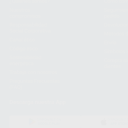
¿Quiénes somos?
Cómo com
Nuestros
Seguimien
compromisos
pedido
Responsabilidad
Devolucio
Social Corporativa
Métodos d
Canal ético
Envío
Código ético
Símbolos 
Sostenibilidad
Compra rá
energética
dientes
Trabaja con nosotros
Preguntas Frecuentes
(FAQ)
Descarga nuestra App
DISPONIBLE EN
DISPONIBLE 
GOOGLE PLAY
APP STOR