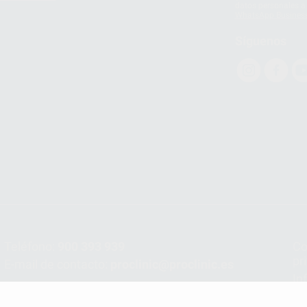
datos personales a 
WhatsApp Busines
Síguenos
Teléfono:
900 393 939
Co
pr
E-mail de contacto:
proclinic@proclinic.es
In
Po