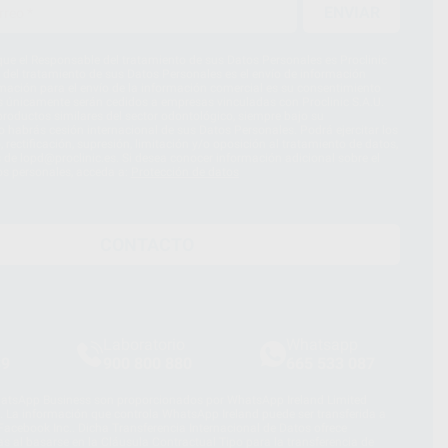
ENVIAR
ue el Responsable del tratamiento de sus Datos Personales es Proclinic
d del tratamiento de sus Datos Personales es el envío de información
imación para el envío de la información comercial es su consentimiento
s únicamente serán cedidos a empresas vinculadas con Proclinic S.A.U.
roductos similares del sector odontológico, siempre bajo su
 habrás cesión internacional de sus Datos Personales. Podrá ejercitar los
 rectificación, supresión, limitación y/o oposición al tratamiento de datos,
és de lopd@proclinic.es. Si desea conocer información adicional sobre el
os personales, acceda a:
Protección de datos
CONTACTO
Laboratorio
Whatsapp
39
900 800 880
665 533 087
hatsApp Business son proporcionados por WhatsApp Ireland Limited
. La información que controla WhatsApp Ireland puede ser transferida a
acebook Inc.. Dicha Transferencia Internacional de Datos ofrece
 al basarse en la Cláusula Contractual Tipo para la transferencia de