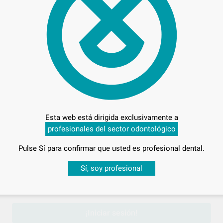
16,
Preci
Esta web está dirigida exclusivamente a
profesionales del sector odontológico
Entrega en 24h
Pulse Sí para confirmar que usted es profesional dental.
Desbloquea todas tus ventajas
Sí, soy profesional
sesión
para disfrutar de todos tus
descuentos y condiciones esp
¡Iniciar sesión!