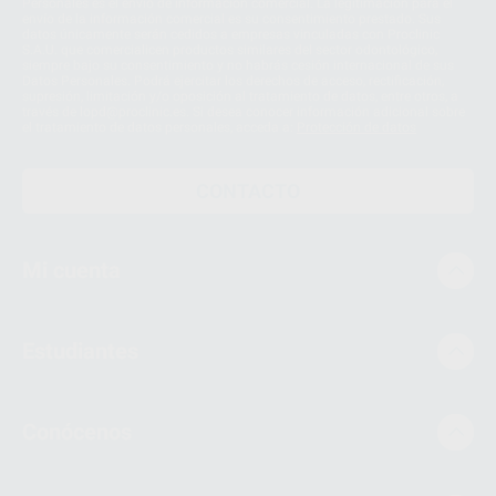
Personales es el envío de información comercial. La legitimación para el
envío de la información comercial es su consentimiento prestado. Sus
datos únicamente serán cedidos a empresas vinculadas con Proclinic
S.A.U. que comercialicen productos similares del sector odontológico,
siempre bajo su consentimiento y no habrás cesión internacional de sus
Datos Personales. Podrá ejercitar los derechos de acceso, rectificación,
supresión, limitación y/o oposición al tratamiento de datos, entre otros, a
través de lopd@proclinic.es. Si desea conocer información adicional sobre
el tratamiento de datos personales, acceda a:
Protección de datos
CONTACTO
Mi cuenta
Estudiantes
Conócenos