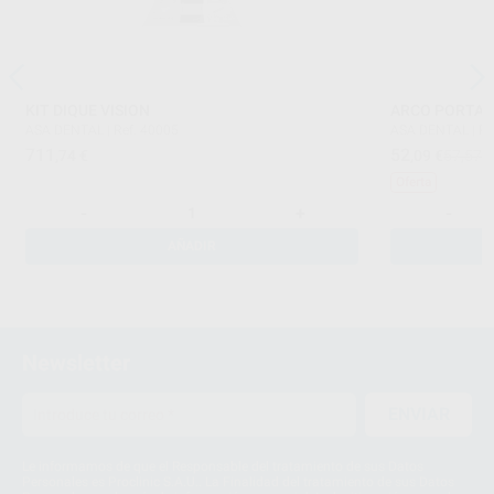
KIT DIQUE VISION
ARCO PORTA D
ASA DENTAL
|
Ref. 40005
ASA DENTAL
|
Re
711
52
,74
€
,09
€
57,57 
Oferta
-
+
-
AÑADIR
Newsletter
ENVIAR
Le informamos de que el Responsable del tratamiento de sus Datos
Personales es Proclinic S.A.U.. La Finalidad del tratamiento de sus Datos