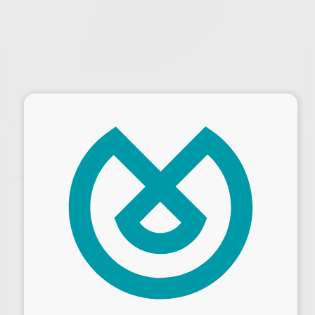
×
PLANTILLA PARA DIQUE VISION
Marca
ASA DENTAL
Contenido
1 unidad
Ref. Proclinic
40006
Ref. fabricante
VV3035
Precio web
83
,89
€
88,31 €
Desbloquea todas tus ventajas
Precio con IVA incluido 101,51 €