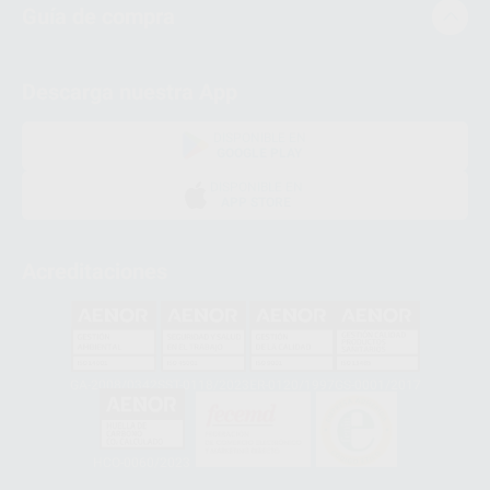
Guía de compra
Descarga nuestra App
DISPONIBLE EN
GOOGLE PLAY
DISPONIBLE EN
APP STORE
Acreditaciones
GA-2008/0342
SST-0118/2023
ER-0120/1997
GS-0001/2017
HCO-0060/2023