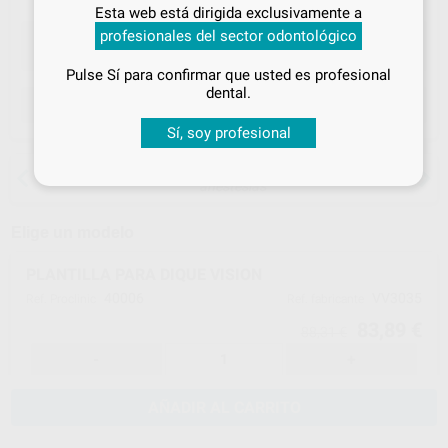
Inicia sesión
para disfrutar de todos
Esta web está dirigida exclusivamente a
tus
descuentos y condiciones
profesionales del sector odontológico
especiales
Pulse Sí para confirmar que usted es profesional
¡Iniciar sesión!
dental.
ELEGIR CANTIDAD
Sí, soy profesional
15 días para cambiar de opinión salvo
anestesias
Elige un modelo
PLANTILLA PARA DIQUE VISION
40006
VV3035
Ref. Proclinic
Ref. fabricante
83,89 €
88,31 €
-
+
AÑADIR AL CARRITO