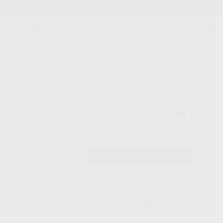
Stock de más de 15.000 productos
¡Hola!
Inicia sesión para ver los precios
del carrito con tus condiciones y
Proclinic
descuentos aplicados.
¿Todavía no tienes nuestra App?
¡Descárgala para ser siempre el primero en conocer nuestras
promociones y descuentos! Disponible en Google Play o App Store.
Google Play
Inicio
/
Clínica
/
Endodoncia
/
Diques de goma
/
PLANTILLA PARA DIQUE
¿Has olvidado tu contraseña?
VISION
Registrarme