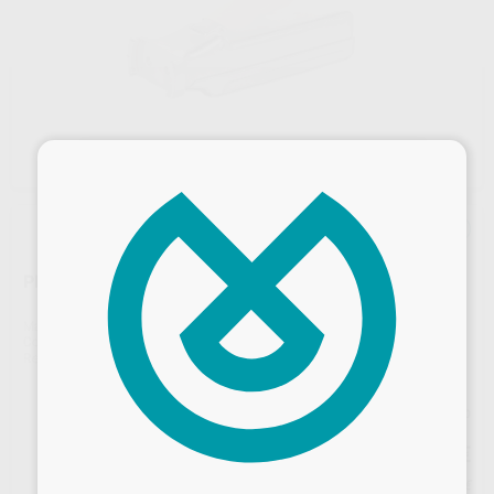
×
PISTOLA METÁLICA PARA CEMENTOS GC
Marca
GC
Contenido
1 unidad
Ref. Proclinic
46469
Ref. fabricante
001573
Precio web
126
Desbloquea todas tus ventajas
,35
€
133,00 €
Precio con IVA incluido 152,88 €
Inicia sesión
para disfrutar de todos