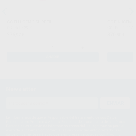
GC FUJICEM 2 SL REFILL
GC FUJICEM 2
GC
|
Ref. 42916
GC
|
Ref. 42917
276
370
,97
€
,50
€
-
+
-
AÑADIR
Newsletter
ENVIAR
Le informamos de que el Responsable del tratamiento de sus Datos
Personales es Proclinic S.A.U.. La Finalidad del tratamiento de sus Datos
Personales es el envío de información comercial. La legitimación para el
envío de la información comercial es su consentimiento prestado. Sus
datos únicamente serán cedidos a empresas vinculadas con Proclinic