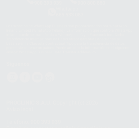
900 393 939
900 800 880
Whatsapp
665 533 087
Los servicios de WhatsApp Business son proporcionados por WhatsApp
Ireland Limited (WhatsApp Ireland). La información que controla WhatsApp
Ireland puede ser transferida a WhatsApp LLC y a Facebook Inc.. Dicha
Transferencia Internacional de Datos ofrece garantías adecuadas al
basarse en la Cláusula Contractual Tipo para la transferencia de datos
personales a terceros países. Puede ampliar la información en el siguiente
enlace:
WhatsApp Business Data Transfer Addendum
.
Síguenos
PROCLINIC S.A.U.
Copyright (c) 2026
Aviso legal
Teléfono:
900 393 939
E-mail de contacto:
proclinic@proclinic.es