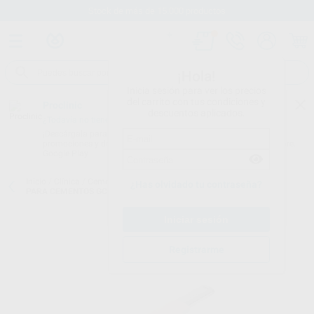
Stock de más de 15.000 productos
¡Hola!
Inicia sesión para ver los precios
del carrito con tus condiciones y
Proclinic
descuentos aplicados.
¿Todavía no tienes nuestra App?
¡Descárgala para ser siempre el primero en conocer nuestras
promociones y descuentos! Disponible en Google Play o App Store.
Google Play
Inicio
/
Clínica
/
Cementos
/
Varios:cementos
/
PISTOLA METÁLICA
¿Has olvidado tu contraseña?
PARA CEMENTOS GC
Registrarme