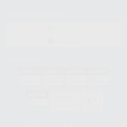
Descarga nuestra App
DISPONIBLE EN
GOOGLE PLAY
DISPONIBLE EN
APP STORE
Acreditaciones
GA-2008/0342
SST-0118/2023
ER-0120/1997
GS-0001/2017
HCO-0060/2023
Clínica
Laboratorio