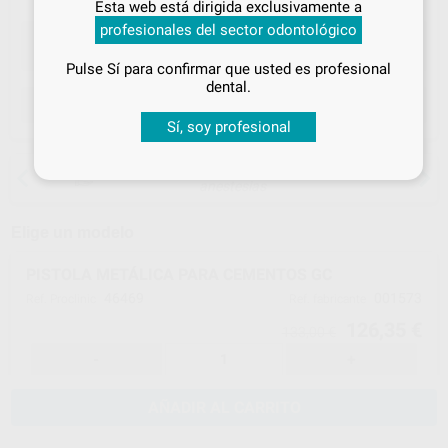
Esta web está dirigida exclusivamente a
tus
descuentos y condiciones
profesionales del sector odontológico
especiales
Pulse Sí para confirmar que usted es profesional
¡Iniciar sesión!
dental.
ELEGIR CANTIDAD
Sí, soy profesional
15 días para cambiar de opinión salvo
anestesias
Elige un modelo
PISTOLA METÁLICA PARA CEMENTOS GC
46469
001573
Ref. Proclinic
Ref. fabricante
126,35 €
133,00 €
-
+
AÑADIR AL CARRITO