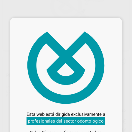
×
PINZA MOSQUITO RECTA. 12,5CM BESTDENT
Marca
BESTDENT
Contenido
1 unidad
Ref. Proclinic
80552
Desbloquea todas tus ventajas
Precio web
Inicia sesión
para disfrutar de todos
Esta web está dirigida exclusivamente a
tus
descuentos y condiciones
24
,73
€
profesionales del sector odontológico
26,03 €
especiales
Precio con IVA incluido 29,92 €