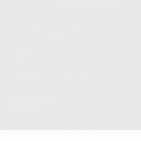
HCO-0060/2023
Clínica
Laboratorio
900 393 939
900 800 880
Whatsapp
665 533 087
Los servicios de WhatsApp Business son proporcionados por WhatsApp
Ireland Limited (WhatsApp Ireland). La información que controla WhatsApp
Ireland puede ser transferida a WhatsApp LLC y a Facebook Inc.. Dicha
Transferencia Internacional de Datos ofrece garantías adecuadas al
basarse en la Cláusula Contractual Tipo para la transferencia de datos
personales a terceros países. Puede ampliar la información en el siguiente
enlace:
WhatsApp Business Data Transfer Addendum
.
Síguenos
PROCLINIC S.A.U.
Copyright (c) 2026
Aviso legal