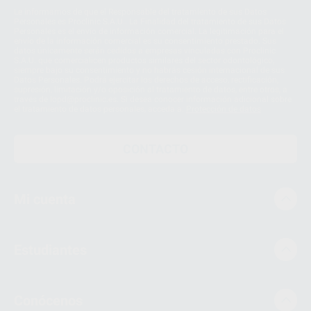
Le informamos de que el Responsable del tratamiento de sus Datos
Personales es Proclinic S.A.U.. La Finalidad del tratamiento de sus Datos
Personales es el envío de información comercial. La legitimación para el
envío de la información comercial es su consentimiento prestado. Sus
datos únicamente serán cedidos a empresas vinculadas con Proclinic
S.A.U. que comercialicen productos similares del sector odontológico,
siempre bajo su consentimiento y no habrás cesión internacional de sus
Datos Personales. Podrá ejercitar los derechos de acceso, rectificación,
supresión, limitación y/o oposición al tratamiento de datos, entre otros, a
través de lopd@proclinic.es. Si desea conocer información adicional sobre
el tratamiento de datos personales, acceda a:
Protección de datos
CONTACTO
Mi cuenta
Estudiantes
Conócenos