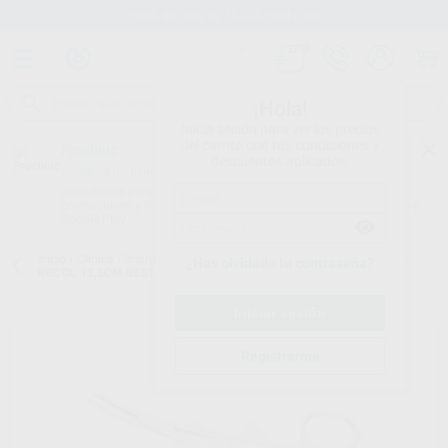
Stock de más de 15.000 productos
¡Hola!
Inicia sesión para ver los precios
del carrito con tus condiciones y
Proclinic
descuentos aplicados.
¿Todavía no tienes nuestra App?
¡Descárgala para ser siempre el primero en conocer nuestras
promociones y descuentos! Disponible en Google Play o App Store.
Google Play
Inicio
/
Clínica
/
Instrumental
/
Pinzas mosquito
/
PINZA MOSQUITO
¿Has olvidado tu contraseña?
RECTA. 12,5CM BESTDENT
Registrarme