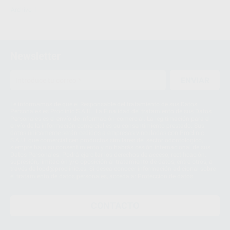
Archivo 1
Newsletter
ENVIAR
Le informamos de que el Responsable del tratamiento de sus Datos
Personales es Proclinic S.A.U.. La Finalidad del tratamiento de sus Datos
Personales es el envío de información comercial. La legitimación para el
envío de la información comercial es su consentimiento prestado. Sus
datos únicamente serán cedidos a empresas vinculadas con Proclinic
S.A.U. que comercialicen productos similares del sector odontológico,
siempre bajo su consentimiento y no habrás cesión internacional de sus
Datos Personales. Podrá ejercitar los derechos de acceso, rectificación,
supresión, limitación y/o oposición al tratamiento de datos, entre otros, a
través de lopd@proclinic.es. Si desea conocer información adicional sobre
el tratamiento de datos personales, acceda a:
Protección de datos
CONTACTO