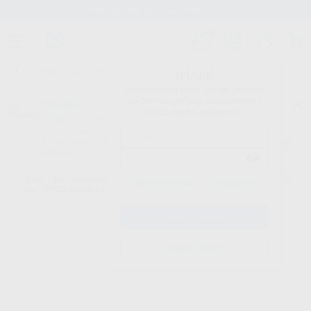
Stock de más de 15.000 productos
¡Hola!
Inicia sesión para ver los precios
del carrito con tus condiciones y
Proclinic
descuentos aplicados.
¿Todavía no tienes nuestra App?
¡Descárgala para ser siempre el primero en conocer nuestras
promociones y descuentos! Disponible en Google Play o App Store.
Google Play
Inicio
/
Equipamiento
/
Profilaxis
/
Piezas de mano de ultrasonidos sin
¿Has olvidado tu contraseña?
luz
/
PIEZA MANO LM-PROPOWER ULTRA
Registrarme