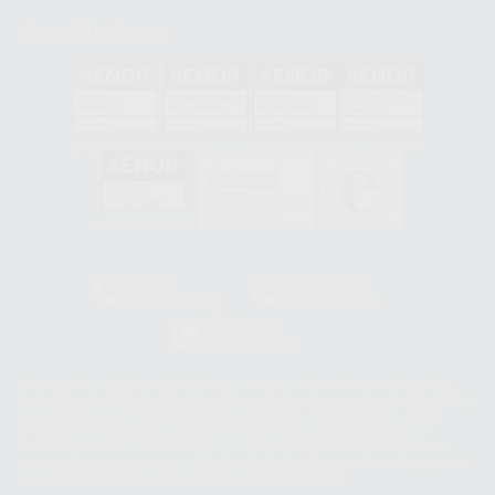
Acreditaciones
GA-2008/0342
SST-0118/2023
ER-0120/1997
GS-0001/2017
HCO-0060/2023
Clínica
Laboratorio
900 393 939
900 800 880
Whatsapp
665 533 087
Los servicios de WhatsApp Business son proporcionados por WhatsApp
Ireland Limited (WhatsApp Ireland). La información que controla WhatsApp
Ireland puede ser transferida a WhatsApp LLC y a Facebook Inc.. Dicha
Transferencia Internacional de Datos ofrece garantías adecuadas al
basarse en la Cláusula Contractual Tipo para la transferencia de datos
personales a terceros países. Puede ampliar la información en el siguiente
enlace:
WhatsApp Business Data Transfer Addendum
.