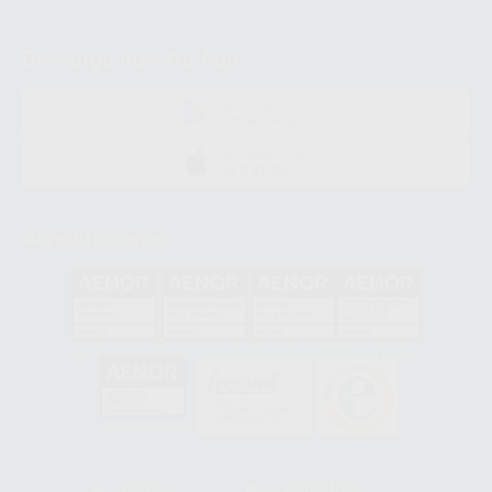
Descarga nuestra App
DISPONIBLE EN
GOOGLE PLAY
DISPONIBLE EN
APP STORE
Acreditaciones
GA-2008/0342
SST-0118/2023
ER-0120/1997
GS-0001/2017
HCO-0060/2023
Clínica
Laboratorio