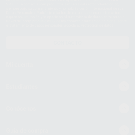
datos únicamente serán cedidos a empresas vinculadas con Proclinic
S.A.U. que comercialicen productos similares del sector odontológico,
siempre bajo su consentimiento y no habrás cesión internacional de sus
Datos Personales. Podrá ejercitar los derechos de acceso, rectificación,
supresión, limitación y/o oposición al tratamiento de datos, entre otros, a
través de lopd@proclinic.es. Si desea conocer información adicional sobre
el tratamiento de datos personales, acceda a:
Protección de datos
CONTACTO
Mi cuenta
Estudiantes
Conócenos
Guía de compra