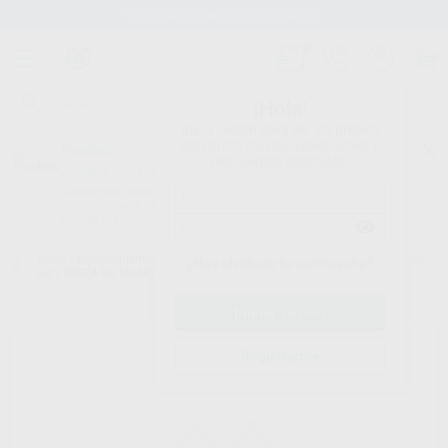
Stock de más de 15.000 productos
¡Hola!
Inicia sesión para ver los precios
del carrito con tus condiciones y
Proclinic
descuentos aplicados.
¿Todavía no tienes nuestra App?
¡Descárgala para ser siempre el primero en conocer nuestras
promociones y descuentos! Disponible en Google Play o App Store.
Google Play
Inicio
/
Equipamiento
/
Profilaxis
/
Piezas de mano de ultrasonidos con
¿Has olvidado tu contraseña?
luz
/
PIEZA DE MANO UNIVERSAL CON LUZ MECTRON
Registrarme