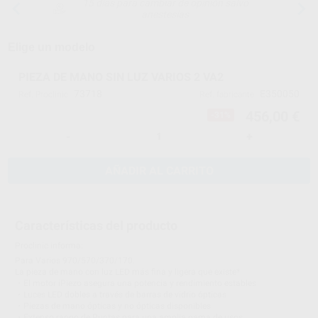
15 días para cambiar de opinión salvo
anestesias
Elige un modelo
PIEZA DE MANO SIN LUZ VARIOS 2 VA2
73718
E350050
Ref. Proclinic
Ref. fabricante
456,00 €
-31%
-
+
AÑADIR AL CARRITO
Características del producto
Proclinic informa:
Para Varios 970/570/370/170.
La pieza de mano con luz LED más fina y ligera que existe*
・El motor iPiezo asegura una potencia y rendimiento estables
・Luces LED dobles a través de barras de vidrio ópticas
・Piezas de mano ópticas y no ópticas disponibles
・Extenso rango de Puntas para una amplia gama de usos