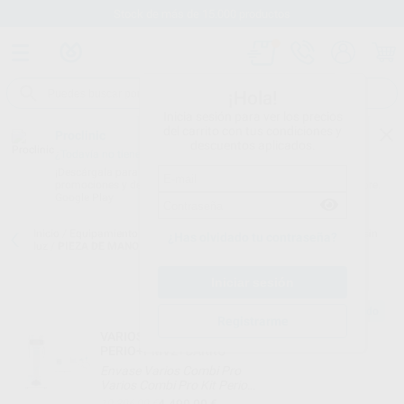
Stock de más de 15.000 productos
¡Hola!
Inicia sesión para ver los precios
del carrito con tus condiciones y
Proclinic
descuentos aplicados.
¿Todavía no tienes nuestra App?
¡Descárgala para ser siempre el primero en conocer nuestras
promociones y descuentos! Disponible en Google Play o App Store.
Google Play
Inicio
/
Equipamiento
/
Profilaxis
/
Piezas de mano de ultrasonidos sin
¿Has olvidado tu contraseña?
luz
/
PIEZA DE MANO SIN LUZ VARIOS 2 VA2
Producto sugerido
Registrarme
VARIOS COMBI PRO+KIT
PERIO+PMV2+CARRO
Envase Varios Combi Pro
Varios Combi Pro Kit Perio
Pieza de mano Varios 2 LUX
4.490,00 €
10.396,09 €