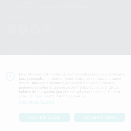
personales a terceros países. Puede ampliar la información en el siguiente
enlace:
WhatsApp Business Data Transfer Addendum
.
Síguenos
PROCLINIC S.A.U.
Copyright (c) 2026
Aviso legal
Teléfono:
900 393 939
En el sitio web de Proclinic utilizamos cookies propias y de terceros
E-mail de contacto:
proclinic@proclinic.es
para personalizar la web conforme a tus preferencias, analizar el
uso del sitio web y mostrarte publicidad relacionada con tus
preferencias sobre la base de un perfil elaborado a partir de tus
Condiciones Generales de Contratación
y
Política
hábitos de navegación (por ejemplo, páginas visitadas). Puedes
de privacidad
consultar
aquí
nuestra Política de cookies.
Información Corporativa
Configurar Cookies
Política de Cookies
ACEPTAR TODAS
DENEGAR TODAS
SUBIR