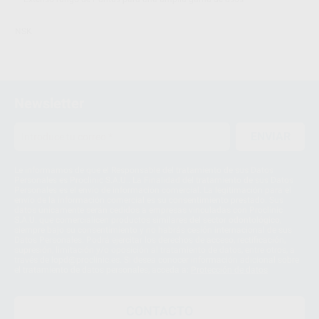
NSK
Newsletter
ENVIAR
Le informamos de que el Responsable del tratamiento de sus Datos
Personales es Proclinic S.A.U.. La Finalidad del tratamiento de sus Datos
Personales es el envío de información comercial. La legitimación para el
envío de la información comercial es su consentimiento prestado. Sus
datos únicamente serán cedidos a empresas vinculadas con Proclinic
S.A.U. que comercialicen productos similares del sector odontológico,
siempre bajo su consentimiento y no habrás cesión internacional de sus
Datos Personales. Podrá ejercitar los derechos de acceso, rectificación,
supresión, limitación y/o oposición al tratamiento de datos, entre otros, a
través de lopd@proclinic.es. Si desea conocer información adicional sobre
el tratamiento de datos personales, acceda a:
Protección de datos
CONTACTO