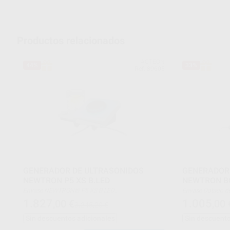
Productos relacionados
ACTEON
44%
33%
Ref. 89605
GENERADOR DE ULTRASONIDOS
GENERADOR
NEWTRON P5 XS B.LED
NEWTRON B
Envase NEWTRON® P5 XS B.LED
Envase Dotado de una pieza de mano SP Newtron®
Dotado de una pieza de mano NEWTRON® SLIM
esterilizable, una
1.827
1.005
,00
€
,00
3.245,20 €
B.LED esterilizable incluyendo un anillo de luz
tres insertos: 1, 
azul, un anillo de luz blanca, una llave
Sin descuentos adicionales
Sin descuento
dinamométrica esterilizable, tres insertos: 1, 1S y
H3