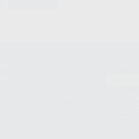
+
AÑADIR
compra
Mi cuenta
Newsletter
prar
Registro
to del
Mis listas
Le informamos de q
Mis productos
S.A.U.. La Finalida
nes
comercial. La legit
Facturas
prestado. Sus dato
e pago
que comercialicen p
Compra rápida
consentimiento y no
derechos de acceso,
entre otros, a trav
tratamiento de dat
legales