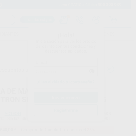
900 393 939
Envíos gratuitos desde 110€
Llama GRATIS a Clínica
Carrito mágico
UDIANTES
FOLLETOS
FORMACIONES
¡Hola!
Inicia sesión para ver los precios
del carrito con tus condiciones y
descuentos aplicados.
escuentos adicionales
¿Has olvidado tu contraseña?
ZA DE MANO ESTERILIZABLE
TRON SLIM PARA NEWTRON P5
Registrarme
ACTEON
Ref. Proclinic
89608
do
Sin luz. Slim.
Ref. fabricante
F12901
540,00 €
Comprando
1 unidad
te ahorras el
25%