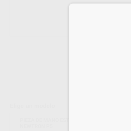
Envíos gratuitos desde 110€
Elige un modelo
PIEZA DE MANO ESTERILIZABLE NEWTRON SL
NEWTRON P5