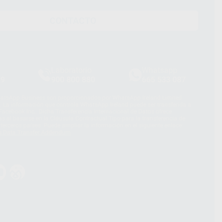
CONTACTO
Laboratorio
Whatsapp
39
900 800 880
665 533 087
hatsApp Business son proporcionados por WhatsApp Ireland Limited
. La información que controla WhatsApp Ireland puede ser transferida a
acebook Inc.. Dicha Transferencia Internacional de Datos ofrece
 al basarse en la Cláusula Contractual Tipo para la transferencia de
terceros países. Puede ampliar la información en el siguiente enlace:
s Data Transfer Addendum
.