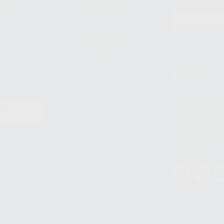
pida
Estudiantes
Odontobook
Material para
estudiantes
Clínica
900 393 9
Los servicios de W
(WhatsApp Ireland)
EN
WhatsApp LLC y a F
E
garantías adecuadas
datos personales a 
WhatsApp Busines
Síguenos