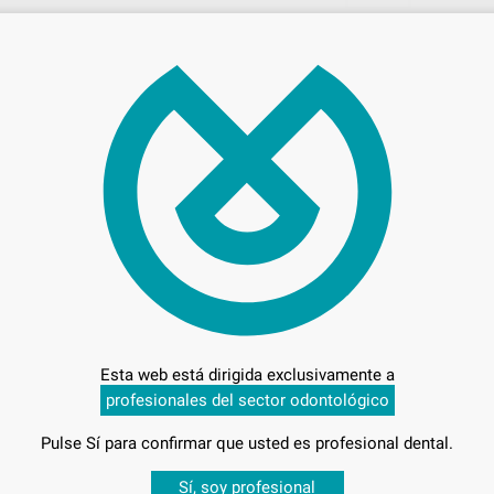
720
Entrega en 24h
Esta web está dirigida exclusivamente a
profesionales del sector odontológico
Pulse Sí para confirmar que usted es profesional dental.
IM PARA
-
Desbloquea todas tus ventajas
Sí, soy profesional