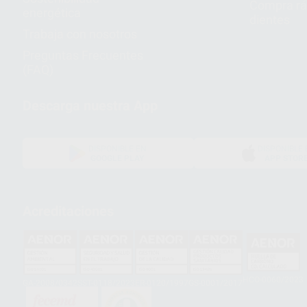
Compra rá
energética
dientes
Trabaja con nosotros
Preguntas Frecuentes
(FAQ)
Descarga nuestra App
DISPONIBLE EN
DISPONIBLE 
GOOGLE PLAY
APP STOR
Acreditaciones
HCO-0060/2023
GA-2008/0342
SST-0118/2023
ER-0120/1997
GS-0001/2017