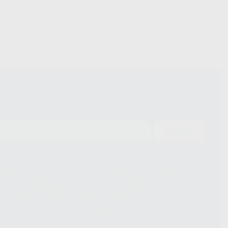
ENVIAR
ue el Responsable del tratamiento de sus Datos Personales es Proclinic
d del tratamiento de sus Datos Personales es el envío de información
imación para el envío de la información comercial es su consentimiento
s únicamente serán cedidos a empresas vinculadas con Proclinic S.A.U.
roductos similares del sector odontológico, siempre bajo su
 habrás cesión internacional de sus Datos Personales. Podrá ejercitar los
 rectificación, supresión, limitación y/o oposición al tratamiento de datos,
és de lopd@proclinic.es. Si desea conocer información adicional sobre el
os personales, acceda a:
Protección de datos