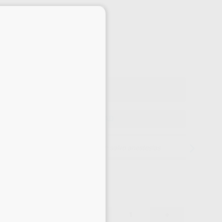
Precio web
×
-25%
¡Mejor oferta!
540
,00
€
,30 €
Precio con IVA incluido 653,40 €
ELEGIR CANTIDAD
15 días para cambiar de opinión salvo anestesias
540,00 €
25%
-
+