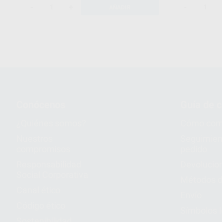
y 5 frascos de 1,5 ml de F.L.A.G. for B.LED y un
-
+
-
AÑADIR
depósito de 300 ml.
Irrigación: Depósito de 300 ml (Depósito de 500 ml
opcional: F62005) Presión del agua: 5 - 40 ml/min.
No toma de agua corriente.
Peso de la pieza de mano: 48 g
Peso del equipo: 2.100 g
Dimensiones totales: 260x185x140 mm
Conócenos
Guía de 
¿Quiénes somos?
Cómo com
Nuestros
Seguimien
compromisos
pedido
Responsabilidad
Devolucio
Social Corporativa
Métodos d
Canal ético
Envío
Código ético
Símbolos 
Sostenibilidad