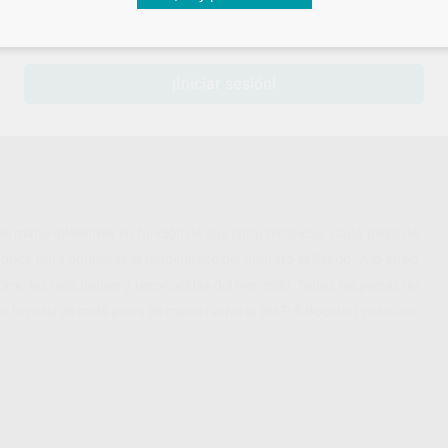
sesión
para disfrutar de todos tus
descuentos y condiciones esp
¡Iniciar sesión!
e mano diferentes en función de sus características. Cada pieza de
ica para optimizar el rendimiento del aparato utilizado. A lo largo
omo las más fiables y reconocidas del mercado. Todas las piezas de
la nariz de cada pieza de mano (salvo la del P-5 Booster) para una