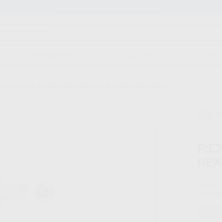
Stock de más de 15.000 productos
ORTODONCIA
CAD/CAM
EST
IEZA DE MANO ESTERILIZABLE NEWTRON SLIM PARA NEWTRON P5
Sin d
PIE
NEW
Marca
Conteni
Oferta