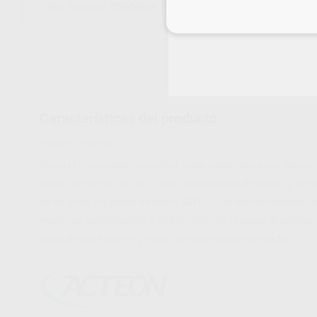
89608
F12901
Ref. Proclinic
Ref. fabricante
Inicia 
Características del producto
Proclinic informa:
Como lo han podido comprobar, cada equipo viene con piezas d
mano permite un uso de TODA nuestra gama de inserts y se fabr
de los años, las piezas de mano SATELEC se han consolidado c
mano son autoclavables a 134ºC. Además se puede desenroscar 
mejor limpieza interior y evitar contaminaciones cruzadas…