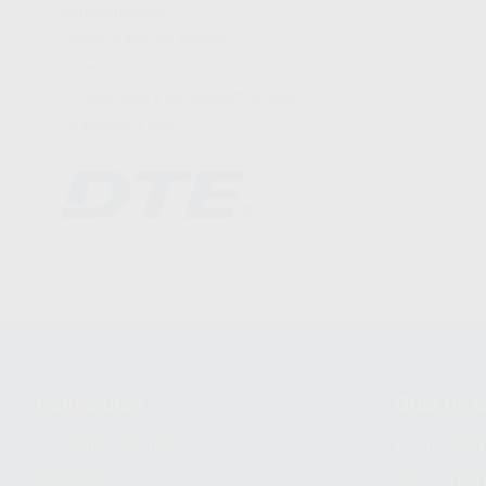
Características:
• Compatible con Satelec.
• Con luz LED.
• Esterilizable y termodesinfectable.
• Garantía: 1 año.
Conócenos
Guía de 
¿Quiénes somos?
Cómo com
Nuestros
Seguimien