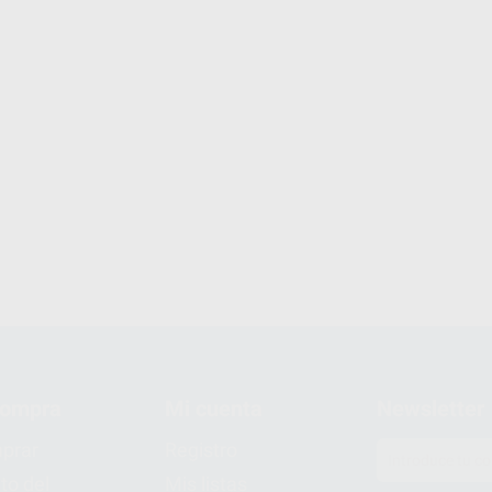
compra
Mi cuenta
Newsletter
prar
Registro
to del
Mis listas