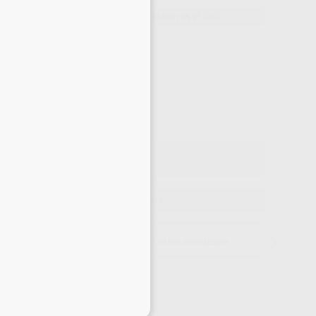
169,00 €
Comprando
1 unidad
te ahorras el
28%
Precio web
-28%
¡Mejor oferta!
169
,00
€
,00 €
Precio con IVA incluido 204,49 €
ELEGIR CANTIDAD
15 días para cambiar de opinión salvo anestesias
eciales