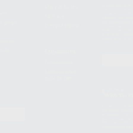
Le informamos de q
Mis productos
S.A.U.. La Finalida
nes
comercial. La legit
Facturas
prestado. Sus dato
e pago
que comercialicen p
Compra rápida
consentimiento y no
derechos de acceso,
entre otros, a trav
tratamiento de dat
legales
pida
Estudiantes
Odontobook
Material para
estudiantes
Clínica
900 393 9
Los servicios de W
(WhatsApp Ireland)
EN
WhatsApp LLC y a F
E
garantías adecuadas
datos personales a 
WhatsApp Busines