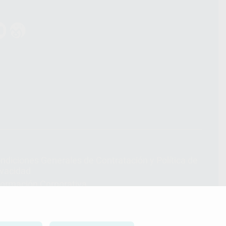
ndiciones Generales de Contratación
y
Política de
ivacidad
formación Corporativa
lítica de Cookies