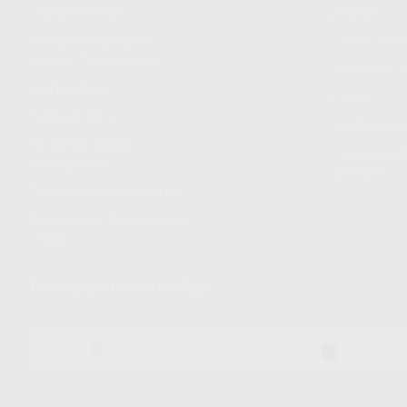
compromisos
pedido
Responsabilidad
Devolucio
Social Corporativa
Métodos d
Canal ético
Envío
Código ético
Símbolos 
Sostenibilidad
Compra rá
energética
dientes
Trabaja con nosotros
Preguntas Frecuentes
(FAQ)
Descarga nuestra App
DISPONIBLE EN
DISPONIBLE 
GOOGLE PLAY
APP STOR