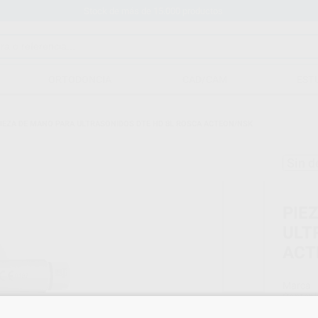
Stock de más de 15.000 productos
ORTODONCIA
CAD/CAM
EST
IEZA DE MANO PARA ULTRASONIDOS DTE HD 8L ROSCA ACTEON/NSK
Sin d
PIE
ULT
ACT
Marca
Conteni