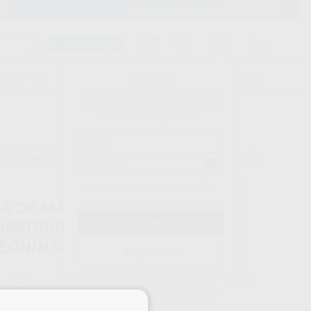
900 393 939
Envíos gratuitos desde 110€
Llama GRATIS a Clínica
Carrito mágico
UDIANTES
FOLLETOS
FORMACIONES
¡Hola!
Inicia sesión para ver los precios
del carrito con tus condiciones y
descuentos aplicados.
escuentos adicionales
¿Has olvidado tu contraseña?
ZA DE MANO PARA
RASONIDOS DTE HD 8L ROSCA
EON/NSK
Registrarme
DTE
Ref. Proclinic
78135
do
1 unidad
Ref. fabricante
×
31.01.03.604