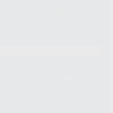
ue el Responsable del tratamiento de sus Datos Personales es Proclinic
d del tratamiento de sus Datos Personales es el envío de información
imación para el envío de la información comercial es su consentimiento
s únicamente serán cedidos a empresas vinculadas con Proclinic S.A.U.
roductos similares del sector odontológico, siempre bajo su
 habrás cesión internacional de sus Datos Personales. Podrá ejercitar los
 rectificación, supresión, limitación y/o oposición al tratamiento de datos,
és de lopd@proclinic.es. Si desea conocer información adicional sobre el
os personales, acceda a:
Protección de datos
CONTACTO
Laboratorio
Whatsapp
39
900 800 880
665 533 087
hatsApp Business son proporcionados por WhatsApp Ireland Limited
. La información que controla WhatsApp Ireland puede ser transferida a
acebook Inc.. Dicha Transferencia Internacional de Datos ofrece
 al basarse en la Cláusula Contractual Tipo para la transferencia de
terceros países. Puede ampliar la información en el siguiente enlace:
s Data Transfer Addendum
.