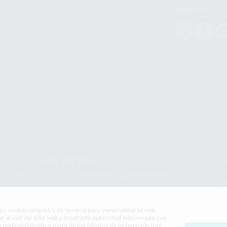
Síguenos
Teléfono:
900 393 939
Co
pr
E-mail de contacto:
proclinic@proclinic.es
In
Po
mos cookies propias y de terceros para personalizar la web
ar el uso del sitio web y mostrarte publicidad relacionada con
n perfil elaborado a partir de tus hábitos de navegación (por