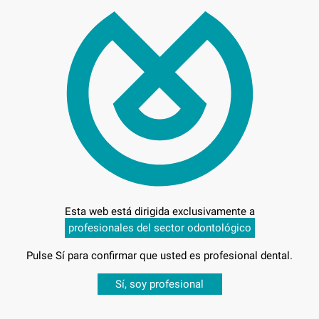
Oferta
235
Esta web está dirigida exclusivamente a
profesionales del sector odontológico
Entrega en 24h
Pulse Sí para confirmar que usted es profesional dental.
Desbloquea todas tus ventajas
Sí, soy profesional
sesión
para disfrutar de todos tus
descuentos y condiciones esp