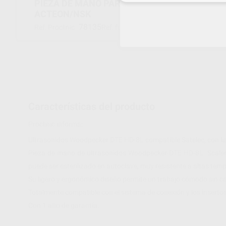
PIEZA DE MANO PARA ULTRASONIDOS DTE HD
ACTEON/NSK
78135
31.01.03.604
Ref. Proclinic
Ref. fabricante
Características del producto
Proclinic informa:
Ultrasonidos Woodpecker DTE HD-8L compatible Satelec, con lu
Pieza de mano de ultrasonidos Woodpecker-DTE HD-8L. Scaler pi
puede ser esterilizado en autoclave, muy resistente a altas tem
Su ligero y ergonómico diseño permite un trabajo cómodo sin ca
Totalmente compatible con el sistema de conexión y los insertos
Con 1 año de garantía.