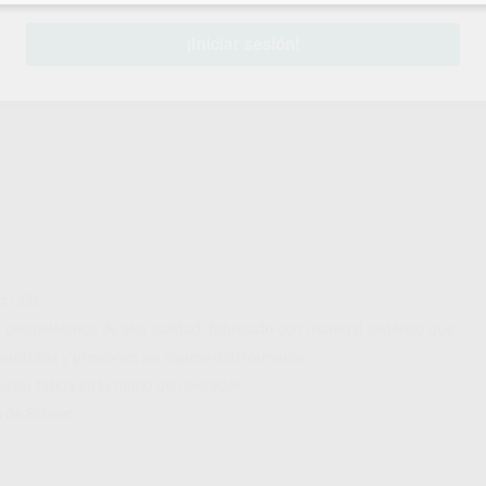
 8L ROSCA
-
¡Iniciar sesión!
z LED.
ezoeléctrico de alta calidad, fabricado con material sintético que
peraturas y presiones sin rajarse o deformarse.
usar fatiga en la mano del operador.
 de Satelec.