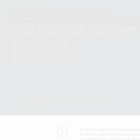
Acreditaciones
HCO-0060/2023
GA-2008/0342
SST-0118/2023
ER-0120/1997
GS-0001/2017
PROCLINIC S.A.U.
Copyright (c) 2026
Aviso legal
En el sitio web de Proclinic utiliza
conforme a tus preferencias, analiz
tus preferencias sobre la base de u