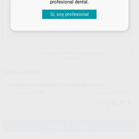
profesional dental.
Sí, soy profesional
ELEGIR CANTIDAD
15 días para cambiar de opinión salvo
anestesias
Elige un modelo
PFIUS16 INSTRUMENTO COMPOSITE H-F
96970
PFIUS16
Ref. Proclinic
Ref. fabricante
45,31 €
47,70 €
-
+
AÑADIR AL CARRITO