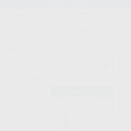
Stock de más de 15.000 productos
¡Hola!
Inicia sesión para ver los precios
del carrito con tus condiciones y
Proclinic
descuentos aplicados.
¿Todavía no tienes nuestra App?
¡Descárgala para ser siempre el primero en conocer nuestras
promociones y descuentos! Disponible en Google Play o App Store.
Google Play
Inicio
/
Clínica
/
Instrumental
/
Espátulas de modelar composite
/
¿Has olvidado tu contraseña?
PFIUS16 INSTRUMENTO COMPOSITE H-F
Registrarme