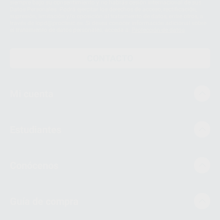
siempre bajo su consentimiento y no habrás cesión internacional de sus
Datos Personales. Podrá ejercitar los derechos de acceso, rectificación,
supresión, limitación y/o oposición al tratamiento de datos, entre otros, a
través de lopd@proclinic.es. Si desea conocer información adicional sobre
el tratamiento de datos personales, acceda a:
Protección de datos
CONTACTO
Mi cuenta
Estudiantes
Conócenos
Guía de compra