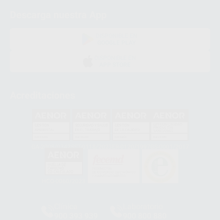
Descarga nuestra App
DISPONIBLE EN
GOOGLE PLAY
DISPONIBLE EN
APP STORE
Acreditaciones
GA-2008/0342
SST-0118/2023
ER-0120/1997
GS-0001/2017
HCO-0060/2023
Clínica
Laboratorio
900 393 939
900 800 880