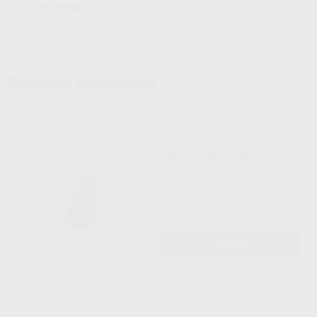
Descargas
Ficha técnica
Hojas de seguridad
Productos relacionados
PEROXIL 2000 DETERGO
AMEDICS
|
Ref. 83152
48
,20
€
53,28 €
Oferta
-
+
AÑADIR