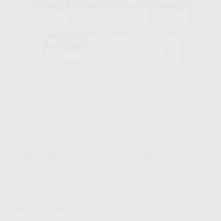
GA-2008/0342
SST-0118/2023
ER-0120/1997
GS-0001/2017
HCO-0060/2023
Clínica
Laboratorio
900 393 939
900 800 880
Whatsapp
665 533 087
Los servicios de WhatsApp Business son proporcionados por WhatsApp
Ireland Limited (WhatsApp Ireland). La información que controla WhatsApp
Ireland puede ser transferida a WhatsApp LLC y a Facebook Inc.. Dicha
Transferencia Internacional de Datos ofrece garantías adecuadas al
basarse en la Cláusula Contractual Tipo para la transferencia de datos
personales a terceros países. Puede ampliar la información en el siguiente
enlace:
WhatsApp Business Data Transfer Addendum
.
Síguenos