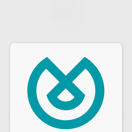
×
Oferta
PEROXIL 2000 POLVO
Marca
AMEDICS
Contenido
1 kg
Ref. Proclinic
83151
Ref. fabricante
04FA0100-E
Oferta
60,89 €
Comprando
1 unidad
te ahorras el
10%
Desbloquea todas tus ventajas
Precio web