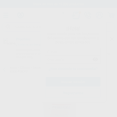
Stock de más de 15.000 productos
¡Hola!
Inicia sesión para ver los precios
del carrito con tus condiciones y
Proclinic
descuentos aplicados.
¿Todavía no tienes nuestra App?
¡Descárgala para ser siempre el primero en conocer nuestras
promociones y descuentos! Disponible en Google Play o App Store.
Google Play
Inicio
/
Clínica
/
Desinfección
/
Desinfección instrumental
/
PEROXIL
¿Has olvidado tu contraseña?
2000 POLVO
Registrarme