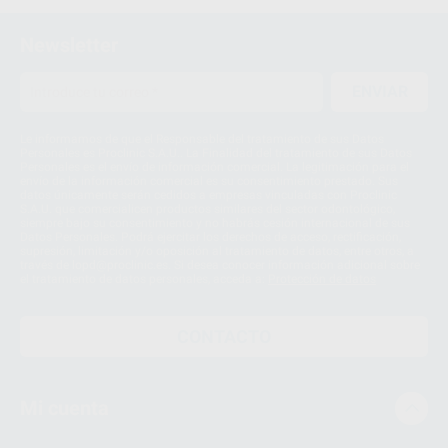
Newsletter
ENVIAR
Le informamos de que el Responsable del tratamiento de sus Datos
Personales es Proclinic S.A.U.. La Finalidad del tratamiento de sus Datos
Personales es el envío de información comercial. La legitimación para el
envío de la información comercial es su consentimiento prestado. Sus
datos únicamente serán cedidos a empresas vinculadas con Proclinic
S.A.U. que comercialicen productos similares del sector odontológico,
siempre bajo su consentimiento y no habrás cesión internacional de sus
Datos Personales. Podrá ejercitar los derechos de acceso, rectificación,
supresión, limitación y/o oposición al tratamiento de datos, entre otros, a
través de lopd@proclinic.es. Si desea conocer información adicional sobre
el tratamiento de datos personales, acceda a:
Protección de datos
CONTACTO
Mi cuenta