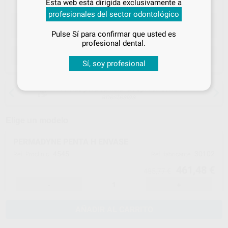
Esta web está dirigida exclusivamente a
tus
descuentos y condiciones
profesionales del sector odontológico
especiales
Pulse Sí para confirmar que usted es
¡Iniciar sesión!
profesional dental.
ELEGIR CANTIDAD
Sí, soy profesional
15 días para cambiar de opinión salvo
anestesias
Elige un modelo
PERMADYNE PENTA H ENVASE
4545
30102
Ref. Proclinic
Ref. fabricante
461,48 €
485,77 €
-
+
AÑADIR AL CARRITO