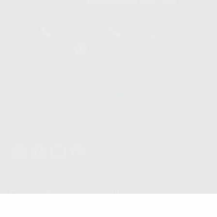
HCO-0060/2023
Clínica
Laboratorio
900 393 939
900 800 880
Whatsapp
665 533 087
Los servicios de WhatsApp Business son proporcionados por WhatsApp
Ireland Limited (WhatsApp Ireland). La información que controla WhatsApp
Ireland puede ser transferida a WhatsApp LLC y a Facebook Inc.. Dicha
Transferencia Internacional de Datos ofrece garantías adecuadas al
basarse en la Cláusula Contractual Tipo para la transferencia de datos
personales a terceros países. Puede ampliar la información en el siguiente
enlace:
WhatsApp Business Data Transfer Addendum
.
Síguenos
PROCLINIC S.A.U.
Copyright (c) 2026
Aviso legal