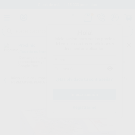
Stock de más de 15.000 productos
¡Hola!
Inicia sesión para ver los precios
del carrito con tus condiciones y
Proclinic
descuentos aplicados.
¿Todavía no tienes nuestra App?
¡Descárgala para ser siempre el primero en conocer nuestras
promociones y descuentos! Disponible en Google Play o App Store.
Google Play
Inicio
/
Clínica
/
Impresión
/
Poliéteres para mezcladoras automáticas
/
¿Has olvidado tu contraseña?
PERMADYNE PENTA H ENVASE
Registrarme