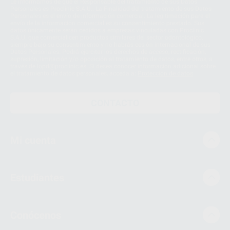
Le informamos de que el Responsable del tratamiento de sus Datos
Personales es Proclinic S.A.U.. La Finalidad del tratamiento de sus Datos
Personales es el envío de información comercial. La legitimación para el
envío de la información comercial es su consentimiento prestado. Sus
datos únicamente serán cedidos a empresas vinculadas con Proclinic
S.A.U. que comercialicen productos similares del sector odontológico,
siempre bajo su consentimiento y no habrás cesión internacional de sus
Datos Personales. Podrá ejercitar los derechos de acceso, rectificación,
supresión, limitación y/o oposición al tratamiento de datos, entre otros, a
través de lopd@proclinic.es. Si desea conocer información adicional sobre
el tratamiento de datos personales, acceda a:
Protección de datos
CONTACTO
Mi cuenta
Estudiantes
Conócenos