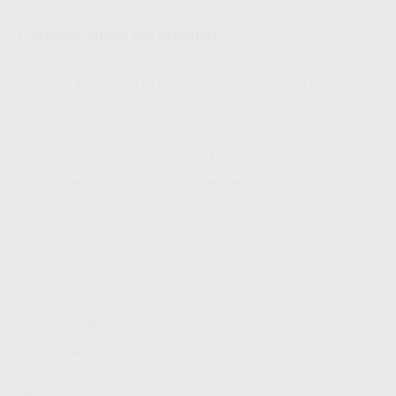
Características del producto
Proclinic informa:
El material de impresión de poliéter Impregum™ Penta™ se ha convertido
prácticamente en un sinónimo para la precisión en las impresiones de
primera categoría. Con sus propiedades únicas, los materiales Impregum
ayudan a los dentistas a alcanzar excelentes resultados en sus
impresiones.
- Reproducción detallada, la primera en su clase, gracias a una
hidrofilicidad insuperable
- Impresiones fiables y perfectas al primer intento
- Extracción fácil de la cubeta
CARACTERÍSTICAS Y VENTAJAS
- Consigue detalles precisos gracias a sus excelentes propiedades fluidas
- Menos presión debido a su comportamiento 'snap-set' único
- Restauraciones que encajan mejor requiriendo menos ajustes
- Pulido excelente
- Sabor a menta fresca
INDICACIONES
- Impresiones de coronas y puentes
- Impresiones de inlay y onlay
- Impresiones funcionales
- Impresiones de implantes
- IMPREGUM PENTA SOFT QUICK: Ideal para los casos de 1 o 2 unidades,
permite una toma de impresión un 33% más rápida, con un máximo de
precisión y confort.