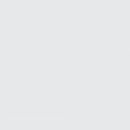
Conócenos
Guía de 
¿Quiénes somos?
Cómo com
Nuestros
Seguimien
compromisos
pedido
Responsabilidad
Devolucio
Social Corporativa
Métodos d
Canal ético
Envío
Código ético
Símbolos 
Sostenibilidad
Compra rá
energética
dientes
Trabaja con nosotros
Preguntas Frecuentes
(FAQ)
Descarga nuestra App