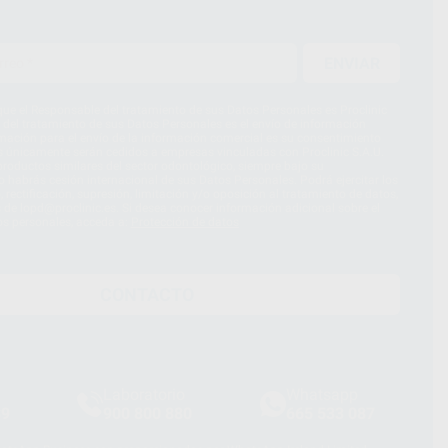
ENVIAR
ue el Responsable del tratamiento de sus Datos Personales es Proclinic
d del tratamiento de sus Datos Personales es el envío de información
imación para el envío de la información comercial es su consentimiento
s únicamente serán cedidos a empresas vinculadas con Proclinic S.A.U.
roductos similares del sector odontológico, siempre bajo su
 habrás cesión internacional de sus Datos Personales. Podrá ejercitar los
 rectificación, supresión, limitación y/o oposición al tratamiento de datos,
és de lopd@proclinic.es. Si desea conocer información adicional sobre el
os personales, acceda a:
Protección de datos
CONTACTO
Laboratorio
Whatsapp
39
900 800 880
665 533 087