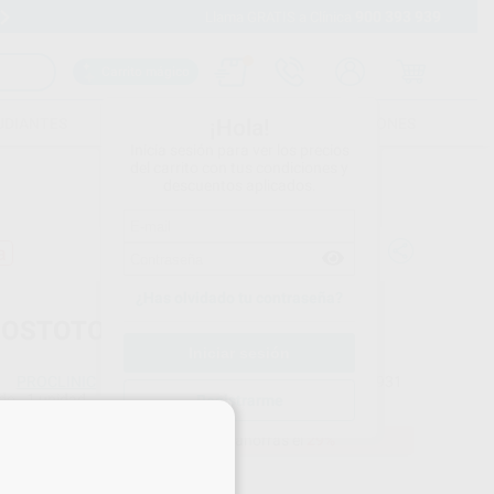
900 393 939
Envíos gratuitos desde 110€
Llama GRATIS a Clínica
Carrito mágico
UDIANTES
FOLLETOS
FORMACIONES
¡Hola!
Inicia sesión para ver los precios
del carrito con tus condiciones y
descuentos aplicados.
a
¿Has olvidado tu contraseña?
IOSTOTOMO WILLIGER
PROCLINIC
Ref. Proclinic
59931
do
1 unidad
Registrarme
×
29,13 €
Comprando
1 unidad
te ahorras el
29%
Precio web