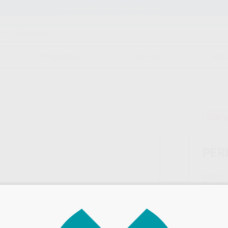
Stock de más de 15.000 productos
ORTODONCIA
CAD/CAM
EST
Ofert
PER
Marca
Conteni
Oferta