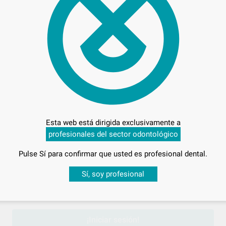
40,
Preci
Esta web está dirigida exclusivamente a
profesionales del sector odontológico
Entrega en 24h
Pulse Sí para confirmar que usted es profesional dental.
Desbloquea todas tus ventajas
Sí, soy profesional
sesión
para disfrutar de todos tus
descuentos y condiciones esp
¡Iniciar sesión!