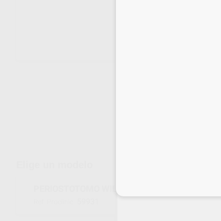
Envíos gratuitos desde 110€
Elige un modelo
PERIOSTOTOMO WILLIGER
Inicia 
59931
Ref. Proclinic