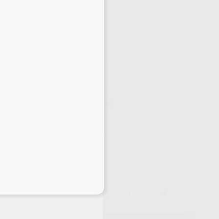
-29%
¡Mejor oferta!
29
,13
€
88 €
o con IVA incluido 35,25 €
ELEGIR CANTIDAD
15 días para cambiar de opinión salvo anestesias
eciales
29,13 €
-29%
-
+