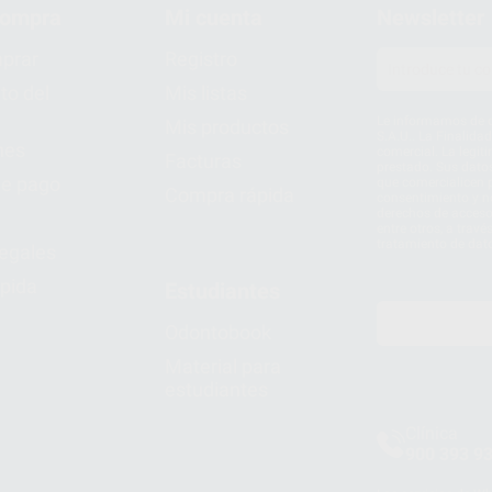
compra
Mi cuenta
Newsletter
prar
Registro
to del
Mis listas
Le informamos de q
Mis productos
S.A.U.. La Finalida
nes
comercial. La legit
Facturas
prestado. Sus dato
e pago
que comercialicen p
Compra rápida
consentimiento y no
derechos de acceso,
entre otros, a trav
tratamiento de dat
legales
pida
Estudiantes
Odontobook
Material para
estudiantes
Clínica
900 393 9