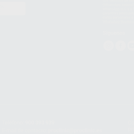
Los servicios de W
(WhatsApp Ireland)
EN
WhatsApp LLC y a F
E
garantías adecuadas
datos personales a 
WhatsApp Busines
Síguenos
Teléfono:
900 393 939
Co
pr
E-mail de contacto:
proclinic@proclinic.es