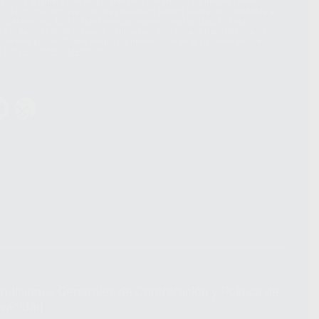
hatsApp Business son proporcionados por WhatsApp Ireland Limited
. La información que controla WhatsApp Ireland puede ser transferida a
acebook Inc.. Dicha Transferencia Internacional de Datos ofrece
 al basarse en la Cláusula Contractual Tipo para la transferencia de
terceros países. Puede ampliar la información en el siguiente enlace:
s Data Transfer Addendum
.
ndiciones Generales de Contratación
y
Política de
ivacidad