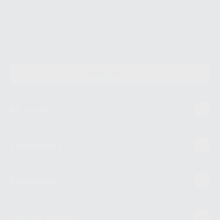
datos únicamente serán cedidos a empresas vinculadas con Proclinic
S.A.U. que comercialicen productos similares del sector odontológico,
siempre bajo su consentimiento y no habrás cesión internacional de sus
Datos Personales. Podrá ejercitar los derechos de acceso, rectificación,
supresión, limitación y/o oposición al tratamiento de datos, entre otros, a
través de lopd@proclinic.es. Si desea conocer información adicional sobre
el tratamiento de datos personales, acceda a:
Protección de datos
CONTACTO
Mi cuenta
Estudiantes
Conócenos
Guía de compra