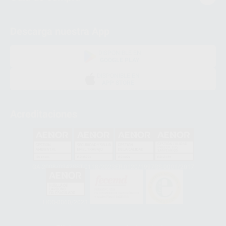
Descarga nuestra App
DISPONIBLE EN
GOOGLE PLAY
DISPONIBLE EN
APP STORE
Acreditaciones
GA-2008/0342
SST-0118/2023
ER-0120/1997
GS-0001/2017
HCO-0060/2023