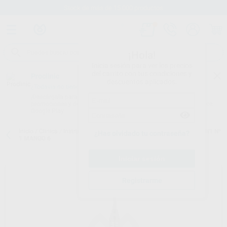
Stock de más de 15.000 productos
¡Hola!
Inicia sesión para ver los precios
del carrito con tus condiciones y
Proclinic
descuentos aplicados.
¿Todavía no tienes nuestra App?
¡Descárgala para ser siempre el primero en conocer nuestras
promociones y descuentos! Disponible en Google Play o App Store.
Google Play
Inicio
/
Clínica
/
Instrumental
/
Periostótomos
/
PERIOSTOTOMO TKN1 Nº
¿Has olvidado tu contraseña?
1 MANGO 6
Registrarme