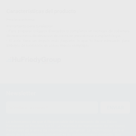
Características del producto
Proclinic informa:
Instrumento para tunelación.
- Para preparar colgajos disecados o completos en técnicas de cobertura
de recesiones o de elevación de cresta en periodoncia e implantología.
- El asta tiene un ángulo más pequeño, lo que lo hace adecuado para
trabajos de tunelación en zonas menos complejas.
Newsletter
ENVIAR
Le informamos de que el Responsable del tratamiento de sus Datos
Personales es Proclinic S.A.U.. La Finalidad del tratamiento de sus Datos
Personales es el envío de información comercial. La legitimación para el
envío de la información comercial es su consentimiento prestado. Sus