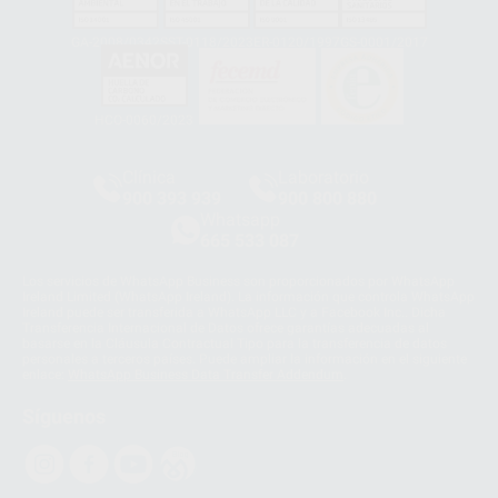
GA-2008/0342
SST-0118/2023
ER-0120/1997
GS-0001/2017
HCO-0060/2023
Clínica
Laboratorio
900 393 939
900 800 880
Whatsapp
665 533 087
Los servicios de WhatsApp Business son proporcionados por WhatsApp
Ireland Limited (WhatsApp Ireland). La información que controla WhatsApp
Ireland puede ser transferida a WhatsApp LLC y a Facebook Inc.. Dicha
Transferencia Internacional de Datos ofrece garantías adecuadas al
basarse en la Cláusula Contractual Tipo para la transferencia de datos
personales a terceros países. Puede ampliar la información en el siguiente
enlace:
WhatsApp Business Data Transfer Addendum
.
Síguenos