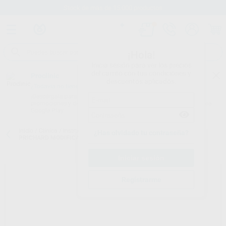
Stock de más de 15.000 productos
¡Hola!
Inicia sesión para ver los precios
del carrito con tus condiciones y
Proclinic
descuentos aplicados.
¿Todavía no tienes nuestra App?
¡Descárgala para ser siempre el primero en conocer nuestras
promociones y descuentos! Disponible en Google Play o App Store.
Google Play
Inicio
/
Clínica
/
Instrumental
/
Periostótomos
/
PERIOSTOTOMO
¿Has olvidado tu contraseña?
PRICHARD MODIFICADO
Registrarme