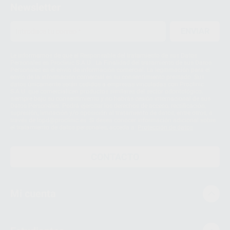
Newsletter
ENVIAR
Le informamos de que el Responsable del tratamiento de sus Datos
Personales es Proclinic S.A.U.. La Finalidad del tratamiento de sus Datos
Personales es el envío de información comercial. La legitimación para el
envío de la información comercial es su consentimiento prestado. Sus
datos únicamente serán cedidos a empresas vinculadas con Proclinic
S.A.U. que comercialicen productos similares del sector odontológico,
siempre bajo su consentimiento y no habrás cesión internacional de sus
Datos Personales. Podrá ejercitar los derechos de acceso, rectificación,
supresión, limitación y/o oposición al tratamiento de datos, entre otros, a
través de lopd@proclinic.es. Si desea conocer información adicional sobre
el tratamiento de datos personales, acceda a:
Protección de datos
CONTACTO
Mi cuenta