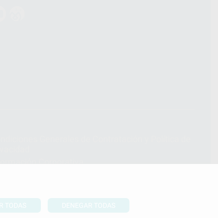
ndiciones Generales de Contratación
y
Política de
ivacidad
formación Corporativa
lítica de Cookies
R TODAS
DENEGAR TODAS
UBIR