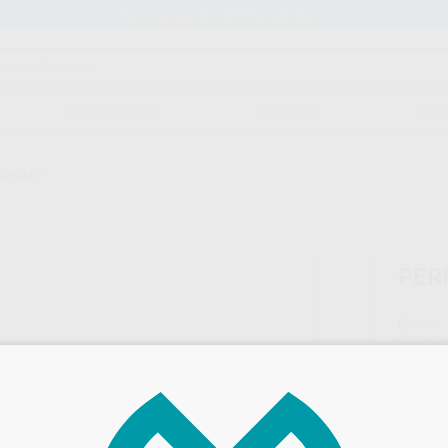
Stock de más de 15.000 productos
ORTODONCIA
CAD/CAM
EST
GHEIM 3
PER
Marca
Conteni
100