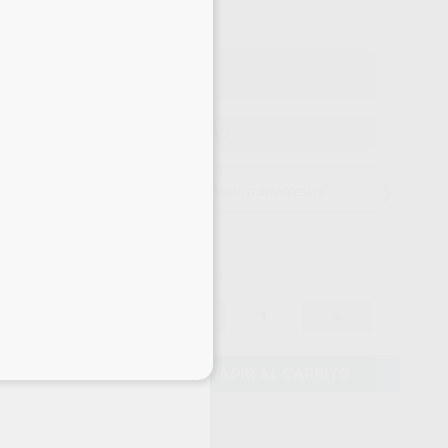
io con IVA incluido 114,95 €
ELEGIR CANTIDAD
15 días para cambiar de opinión salvo anestesias
100,00 €
-
+
95,00 €
eciales
AÑADIR AL CARRITO