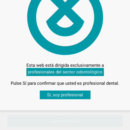
Prec
Entrega en 24h
Esta web está dirigida exclusivamente a
profesionales del sector odontológico
Pulse Sí para confirmar que usted es profesional dental.
Desbloquea todas tus ventajas
Sí, soy profesional
sesión
para disfrutar de todos tus
descuentos y condiciones esp
¡Iniciar sesión!