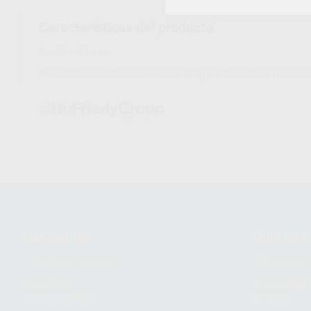
Características del producto
Proclinic informa:
Periostótomos especiales para la cirugía periodontal y mucogin
Conócenos
Guía de 
¿Quiénes somos?
Cómo com
Nuestros
Seguimien
compromisos
pedido