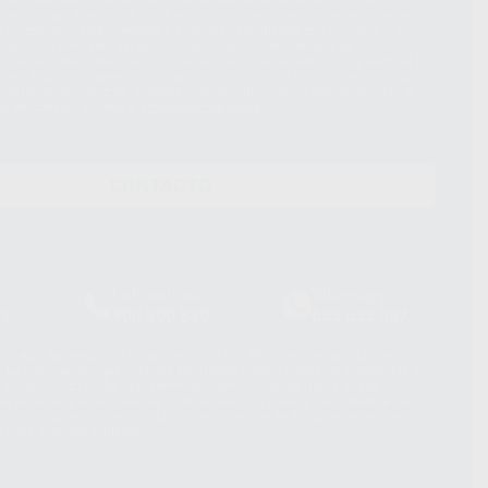
d del tratamiento de sus Datos Personales es el envío de información
imación para el envío de la información comercial es su consentimiento
s únicamente serán cedidos a empresas vinculadas con Proclinic S.A.U.
roductos similares del sector odontológico, siempre bajo su
 habrás cesión internacional de sus Datos Personales. Podrá ejercitar los
 rectificación, supresión, limitación y/o oposición al tratamiento de datos,
és de lopd@proclinic.es. Si desea conocer información adicional sobre el
os personales, acceda a:
Protección de datos
CONTACTO
Laboratorio
Whatsapp
39
900 800 880
665 533 087
hatsApp Business son proporcionados por WhatsApp Ireland Limited
. La información que controla WhatsApp Ireland puede ser transferida a
acebook Inc.. Dicha Transferencia Internacional de Datos ofrece
 al basarse en la Cláusula Contractual Tipo para la transferencia de
terceros países. Puede ampliar la información en el siguiente enlace:
s Data Transfer Addendum
.