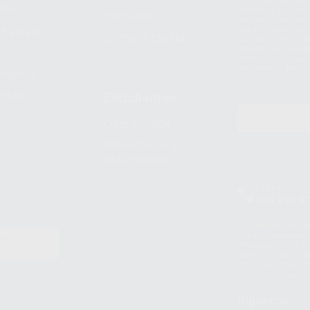
S.A.U.. La Finalida
nes
comercial. La legit
Facturas
prestado. Sus dato
e pago
que comercialicen p
Compra rápida
consentimiento y no
derechos de acceso,
entre otros, a trav
tratamiento de dat
legales
pida
Estudiantes
Odontobook
Material para
estudiantes
Clínica
900 393 9
Los servicios de W
(WhatsApp Ireland)
EN
WhatsApp LLC y a F
E
garantías adecuadas
datos personales a 
WhatsApp Busines
Síguenos