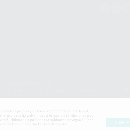
Teléfono:
900 393 939
Co
pr
E-mail de contacto:
proclinic@proclinic.es
In
Po
mos cookies propias y de terceros para personalizar la web
ar el uso del sitio web y mostrarte publicidad relacionada con
n perfil elaborado a partir de tus hábitos de navegación (por
ACEPTA
s consultar
aquí
nuestra Política de cookies.
S