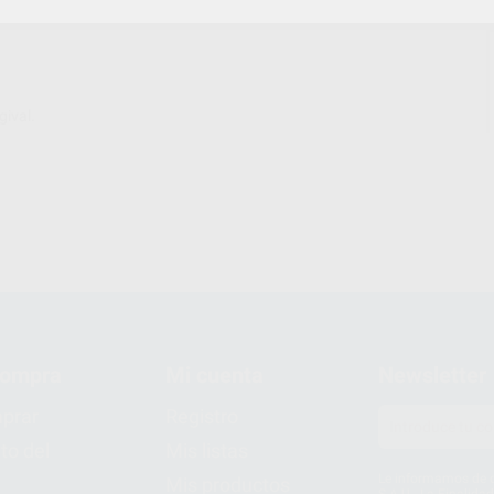
gival.
compra
Mi cuenta
Newsletter
prar
Registro
to del
Mis listas
Le informamos de q
Mis productos