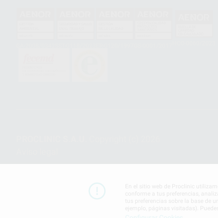
HCO-0060/2023
GA-2008/0342
SST-0118/2023
ER-0120/1997
GS-0001/2017
PROCLINIC S.A.U.
Copyright (c) 2026
Aviso legal
En el sitio web de Proclinic utiliza
conforme a tus preferencias, analiz
tus preferencias sobre la base de u
ejemplo, páginas visitadas). Puede
Configurar Cookies