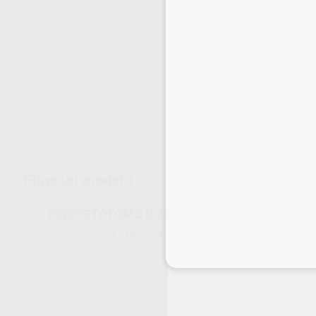
Envíos gratuitos desde 110€
Elige un modelo
PERIOSTOTOMO DOBLE TINGHEIM 3
9135
IPZ3
Ref. Proclinic
Ref. fabricante
Inicia 