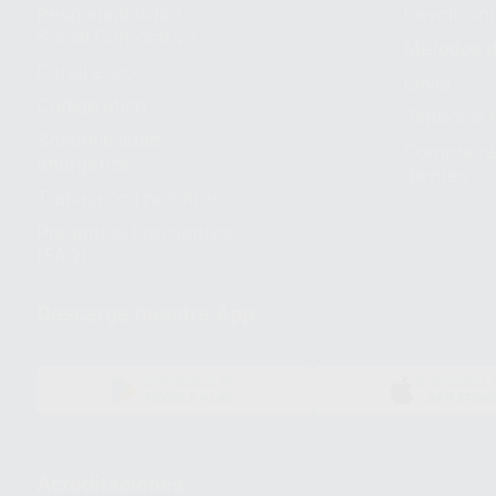
Responsabilidad
Devolucio
Social Corporativa
Métodos d
Canal ético
Envío
Código ético
Símbolos 
Sostenibilidad
Compra rá
energética
dientes
Trabaja con nosotros
Preguntas Frecuentes
(FAQ)
Descarga nuestra App
DISPONIBLE EN
DISPONIBLE 
GOOGLE PLAY
APP STOR
Acreditaciones