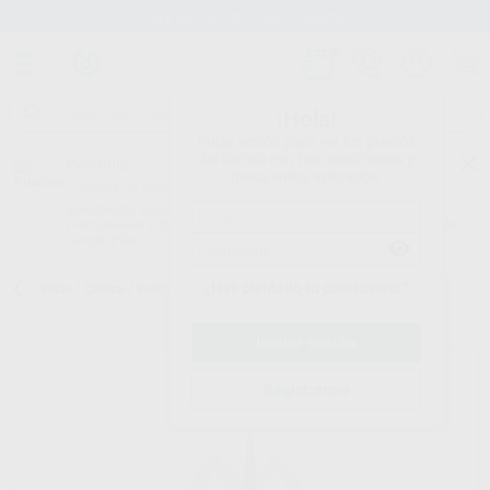
Stock de más de 15.000 productos
¡Hola!
Inicia sesión para ver los precios
del carrito con tus condiciones y
Proclinic
descuentos aplicados.
¿Todavía no tienes nuestra App?
¡Descárgala para ser siempre el primero en conocer nuestras
promociones y descuentos! Disponible en Google Play o App Store.
Google Play
¿Has olvidado tu contraseña?
Inicio
/
Clínica
/
Instrumental
/
Periostótomos
/
PERIOSTEAL 3/9A
Registrarme