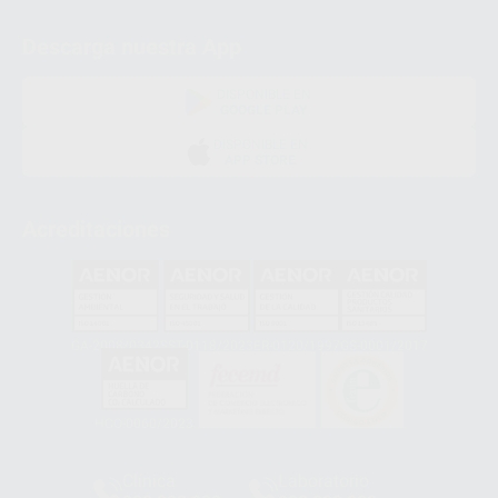
Descarga nuestra App
DISPONIBLE EN
GOOGLE PLAY
DISPONIBLE EN
APP STORE
Acreditaciones
GA-2008/0342
SST-0118/2023
ER-0120/1997
GS-0001/2017
HCO-0060/2023
Clínica
Laboratorio