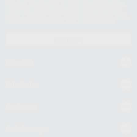
S.A.U. que comercialicen productos similares del sector odontológico,
siempre bajo su consentimiento y no habrás cesión internacional de sus
Datos Personales. Podrá ejercitar los derechos de acceso, rectificación,
supresión, limitación y/o oposición al tratamiento de datos, entre otros, a
través de lopd@proclinic.es. Si desea conocer información adicional sobre
el tratamiento de datos personales, acceda a:
Protección de datos
CONTACTO
Mi cuenta
Estudiantes
Conócenos
Guía de compra