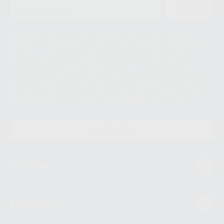
ENVIAR
Le informamos de que el Responsable del tratamiento de sus Datos
Personales es Proclinic S.A.U.. La Finalidad del tratamiento de sus Datos
Personales es el envío de información comercial. La legitimación para el
envío de la información comercial es su consentimiento prestado. Sus
datos únicamente serán cedidos a empresas vinculadas con Proclinic
S.A.U. que comercialicen productos similares del sector odontológico,
siempre bajo su consentimiento y no habrás cesión internacional de sus
Datos Personales. Podrá ejercitar los derechos de acceso, rectificación,
supresión, limitación y/o oposición al tratamiento de datos, entre otros, a
través de lopd@proclinic.es. Si desea conocer información adicional sobre
el tratamiento de datos personales, acceda a:
Protección de datos
CONTACTO
Mi cuenta
Estudiantes