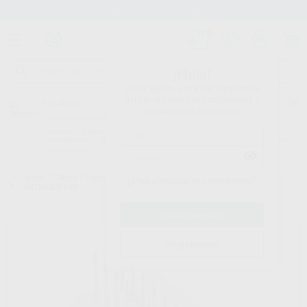
Stock de más de 15.000 productos
¡Hola!
Inicia sesión para ver los precios
del carrito con tus condiciones y
Proclinic
descuentos aplicados.
¿Todavía no tienes nuestra App?
¡Descárgala para ser siempre el primero en conocer nuestras
promociones y descuentos! Disponible en Google Play o App Store.
Google Play
Inicio
/
Clínica
/
Fresas
/
Freseros sistemas de trabajo
/
PERIO SET
¿Has olvidado tu contraseña?
INTENSIV 045
Registrarme