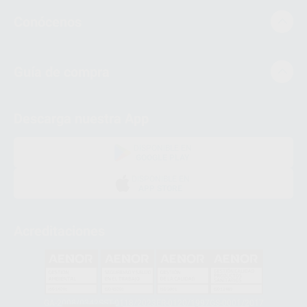
Conócenos
Guía de compra
Descarga nuestra App
DISPONIBLE EN
GOOGLE PLAY
DISPONIBLE EN
APP STORE
Acreditaciones
GA-2008/0342
SST-0118/2023
ER-0120/1997
GS-0001/2017