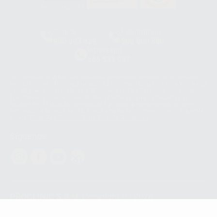
HCO-0060/2023
Clínica
Laboratorio
900 393 939
900 800 880
Whatsapp
665 533 087
Los servicios de WhatsApp Business son proporcionados por WhatsApp
Ireland Limited (WhatsApp Ireland). La información que controla WhatsApp
Ireland puede ser transferida a WhatsApp LLC y a Facebook Inc.. Dicha
Transferencia Internacional de Datos ofrece garantías adecuadas al
basarse en la Cláusula Contractual Tipo para la transferencia de datos
personales a terceros países. Puede ampliar la información en el siguiente
enlace:
WhatsApp Business Data Transfer Addendum
.
Síguenos
PROCLINIC S.A.U.
Copyright (c) 2026
Aviso legal