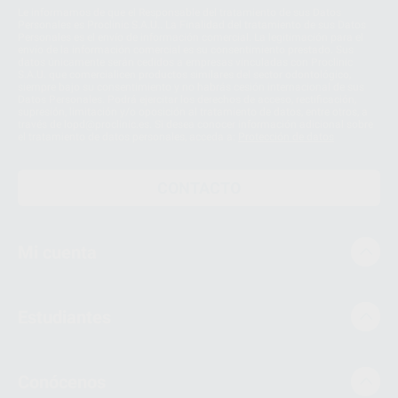
Le informamos de que el Responsable del tratamiento de sus Datos
Personales es Proclinic S.A.U.. La Finalidad del tratamiento de sus Datos
Personales es el envío de información comercial. La legitimación para el
envío de la información comercial es su consentimiento prestado. Sus
datos únicamente serán cedidos a empresas vinculadas con Proclinic
S.A.U. que comercialicen productos similares del sector odontológico,
siempre bajo su consentimiento y no habrás cesión internacional de sus
Datos Personales. Podrá ejercitar los derechos de acceso, rectificación,
supresión, limitación y/o oposición al tratamiento de datos, entre otros, a
través de lopd@proclinic.es. Si desea conocer información adicional sobre
el tratamiento de datos personales, acceda a:
Protección de datos
CONTACTO
Mi cuenta
Estudiantes
Conócenos