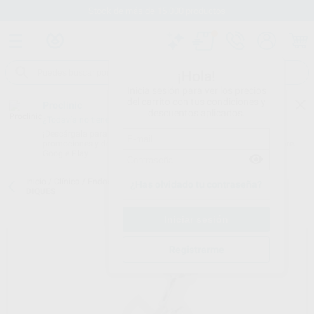
Stock de más de 15.000 productos
¡Hola!
Inicia sesión para ver los precios
del carrito con tus condiciones y
Proclinic
descuentos aplicados.
¿Todavía no tienes nuestra App?
¡Descárgala para ser siempre el primero en conocer nuestras
promociones y descuentos! Disponible en Google Play o App Store.
Google Play
Inicio
/
Clínica
/
Endodoncia
/
Perforador de diques
/
PERFORADOR
¿Has olvidado tu contraseña?
DIQUES
Registrarme