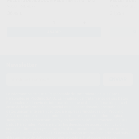
PELLETS DE ALGODON PELE TIM N.1 Ø 4MM
PELLETS DE A
VOCO
|
Ref. 4877
VOCO
|
Ref. Grup
36
31
,48
€
,35
€
-
+
AÑADIR
SE
Newsletter
ENVIAR
Le informamos de que el Responsable del tratamiento de sus Datos
Personales es Proclinic S.A.U.. La Finalidad del tratamiento de sus Datos
Personales es el envío de información comercial. La legitimación para el
envío de la información comercial es su consentimiento prestado. Sus
datos únicamente serán cedidos a empresas vinculadas con Proclinic
S.A.U. que comercialicen productos similares del sector odontológico,
siempre bajo su consentimiento y no habrás cesión internacional de sus
Datos Personales. Podrá ejercitar los derechos de acceso, rectificación,
supresión, limitación y/o oposición al tratamiento de datos, entre otros, a
través de lopd@proclinic.es. Si desea conocer información adicional sobre
el tratamiento de datos personales, acceda a:
Protección de datos