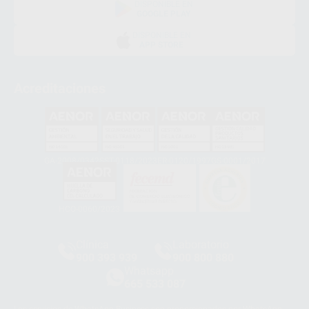
DISPONIBLE EN
GOOGLE PLAY
DISPONIBLE EN
APP STORE
Acreditaciones
GA-2008/0342
SST-0118/2023
ER-0120/1997
GS-0001/2017
HCO-0060/2023
Clínica
Laboratorio
900 393 939
900 800 880
Whatsapp
665 533 087
Los servicios de WhatsApp Business son proporcionados por WhatsApp