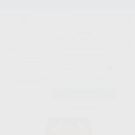
Stock de más de 15.000 productos
¡Hola!
Inicia sesión para ver los precios
del carrito con tus condiciones y
Proclinic
descuentos aplicados.
¿Todavía no tienes nuestra App?
¡Descárgala para ser siempre el primero en conocer nuestras
promociones y descuentos! Disponible en Google Play o App Store.
Google Play
Inicio
/
Clínica
/
Desechables
/
Pellets de algodón
/
PELLETS DE
¿Has olvidado tu contraseña?
ALGODON PELE TIM N.0 Ø 3MM
Registrarme