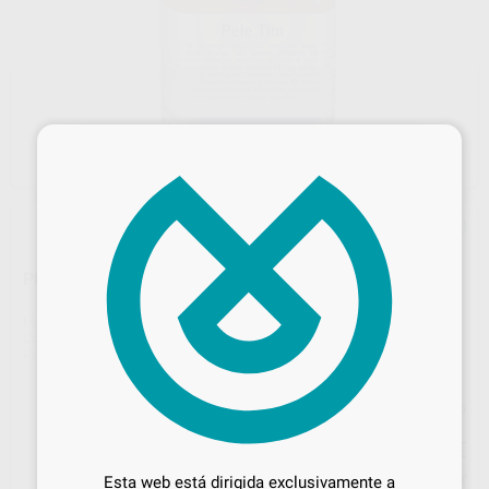
×
PELLETS DE ALGODON PELE TIM N.0 Ø 3MM
Marca
VOCO
Contenido
3.000 unidades
Ref. Proclinic
4856
Ref. fabricante
2250
Precio web
Desbloquea todas tus ventajas
38
,76
€
40,80 €
Inicia sesión
para disfrutar de todos
Esta web está dirigida exclusivamente a
Precio con IVA incluido 46,90 €