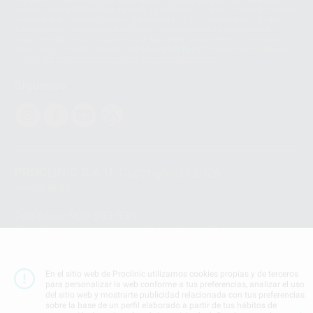
Ireland Limited (WhatsApp Ireland). La información que controla WhatsApp
Ireland puede ser transferida a WhatsApp LLC y a Facebook Inc.. Dicha
Transferencia Internacional de Datos ofrece garantías adecuadas al
basarse en la Cláusula Contractual Tipo para la transferencia de datos
personales a terceros países. Puede ampliar la información en el siguiente
enlace:
WhatsApp Business Data Transfer Addendum
.
Síguenos
PROCLINIC S.A.U.
Copyright (c) 2026
Aviso legal
Teléfono:
900 393 939
E-mail de contacto:
proclinic@proclinic.es
Condiciones Generales de Contratación
y
Política
de privacidad
En el sitio web de Proclinic utilizamos cookies propias y de terceros
para personalizar la web conforme a tus preferencias, analizar el uso
Información Corporativa
del sitio web y mostrarte publicidad relacionada con tus preferencias
Política de Cookies
sobre la base de un perfil elaborado a partir de tus hábitos de