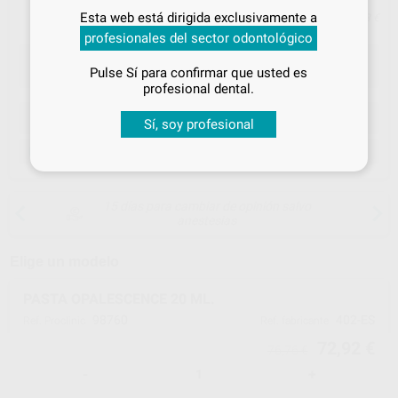
Inicia sesión
para disfrutar de todos
Esta web está dirigida exclusivamente a
Precio con IVA incluido 88,23 €
tus
descuentos y condiciones
profesionales del sector odontológico
especiales
Pulse Sí para confirmar que usted es
¡Iniciar sesión!
profesional dental.
ELEGIR CANTIDAD
Sí, soy profesional
Venta exclusiva a Profesionales
15 días para cambiar de opinión salvo
anestesias
Elige un modelo
PASTA OPALESCENCE 20 ML.
98760
402-ES
Ref. Proclinic
Ref. fabricante
72,92 €
76,76 €
-
+