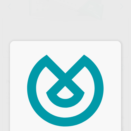
×
1
/ 2
PASTA OPALESCENCE 20 ML.
Marca
ULTRADENT
Contenido
24 unidades de 20 ml
Ref. Proclinic
98760
Ref. fabricante
402-ES
Precio web
Desbloquea todas tus ventajas
72
,92
€
76,76 €