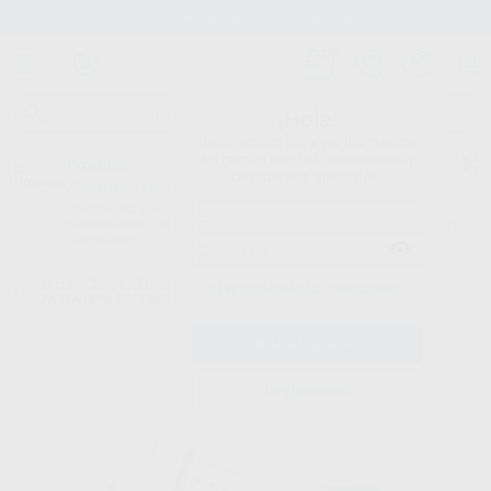
Stock de más de 15.000 productos
¡Hola!
Inicia sesión para ver los precios
del carrito con tus condiciones y
Proclinic
descuentos aplicados.
¿Todavía no tienes nuestra App?
¡Descárgala para ser siempre el primero en conocer nuestras
promociones y descuentos! Disponible en Google Play o App Store.
Google Play
Inicio
/
Clínica
/
Prevención y profilaxis
/
Blanqueamiento para casa
/
¿Has olvidado tu contraseña?
PASTA OPALESCENCE 20 ML.
Registrarme