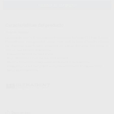
AÑADIR AL CARRITO
Características del producto
Proclinic informa:
La pasta de dientes blanqueadora Opalescence contiene 0,25% de fluoruro
de sodio (que corresponde a aprox. 1100 ppm de iones de flúor). Elimina
las manchas superficiales, aclarando las piezas dentarias dos tonos en
sólo un mes y reduce la gingivitis.
- Liberación de flúor rápida y eficaz.
- Gran retención de flúor por parte del esmalte.
- Máxima protección restauradora del esmalte y de la dentina.
- Protege contra las manchas y la decoloración tras el blanqueamiento.
- Sabor de menta fresca.
Descargas