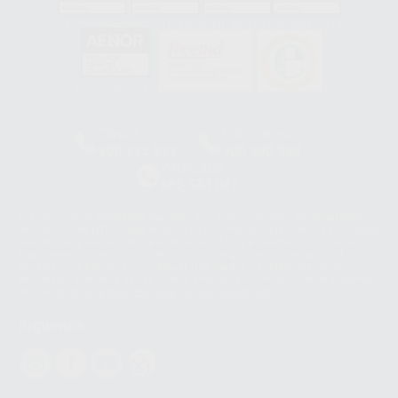
GA-2008/0342
SST-0118/2023
ER-0120/1997
GS-0001/2017
HCO-0060/2023
Clínica
Laboratorio
900 393 939
900 800 880
Whatsapp
665 533 087
Los servicios de WhatsApp Business son proporcionados por WhatsApp
Ireland Limited (WhatsApp Ireland). La información que controla WhatsApp
Ireland puede ser transferida a WhatsApp LLC y a Facebook Inc.. Dicha
Transferencia Internacional de Datos ofrece garantías adecuadas al
basarse en la Cláusula Contractual Tipo para la transferencia de datos
personales a terceros países. Puede ampliar la información en el siguiente
enlace:
WhatsApp Business Data Transfer Addendum
.
Síguenos