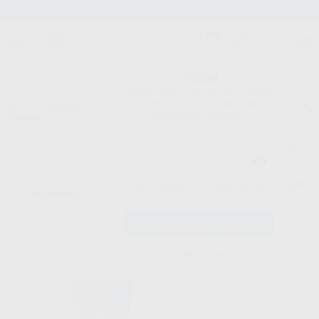
Stock de más de 15.000 productos
¡Hola!
Inicia sesión para ver los precios
del carrito con tus condiciones y
Proclinic
descuentos aplicados.
¿Todavía no tienes nuestra App?
¡Descárgala para ser siempre el primero en conocer nuestras
promociones y descuentos! Disponible en Google Play o App Store.
Google Play
Inicio
/
Clínica
/
Impresión
/
Pasta zinquenólica
/
PASTA CAVEX OUTLINE
¿Has olvidado tu contraseña?
SIN EUGENOL
Registrarme