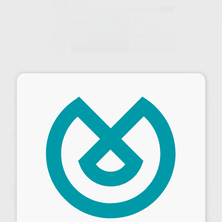
×
Oferta
PASTA CAVEX OUTLINE SIN EUGENOL
Marca
CAVEX
Contenido
200 g (Base + Catalizador)
Ref. Proclinic
2131
Ref. fabricante
AP030
Oferta
24,20 €
Comprando
1 unidad
te ahorras el
9%
Desbloquea todas tus ventajas
Precio web