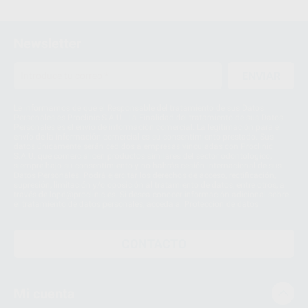
Newsletter
ENVIAR
Le informamos de que el Responsable del tratamiento de sus Datos
Personales es Proclinic S.A.U.. La Finalidad del tratamiento de sus Datos
Personales es el envío de información comercial. La legitimación para el
envío de la información comercial es su consentimiento prestado. Sus
datos únicamente serán cedidos a empresas vinculadas con Proclinic
S.A.U. que comercialicen productos similares del sector odontológico,
siempre bajo su consentimiento y no habrás cesión internacional de sus
Datos Personales. Podrá ejercitar los derechos de acceso, rectificación,
supresión, limitación y/o oposición al tratamiento de datos, entre otros, a
través de lopd@proclinic.es. Si desea conocer información adicional sobre
el tratamiento de datos personales, acceda a:
Protección de datos
CONTACTO
Mi cuenta