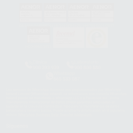
GA-2008/0342
SST-0118/2023
ER-0120/1997
GS-0001/2017
HCO-0060/2023
Clínica
Laboratorio
900 393 939
900 800 880
Whatsapp
665 533 087
Los servicios de WhatsApp Business son proporcionados por WhatsApp
Ireland Limited (WhatsApp Ireland). La información que controla WhatsApp
Ireland puede ser transferida a WhatsApp LLC y a Facebook Inc.. Dicha
Transferencia Internacional de Datos ofrece garantías adecuadas al
basarse en la Cláusula Contractual Tipo para la transferencia de datos
personales a terceros países. Puede ampliar la información en el siguiente
enlace:
WhatsApp Business Data Transfer Addendum
.
Síguenos