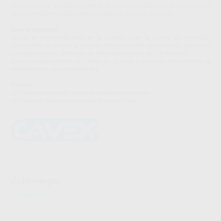
utilitzando una espátula resistente de acero inoxidable, hasta conseguir un
color homogéneo. Esta operación requiere unos 30 segundos.
Sacar la impresión
Aplicar la pasta mezclada en la prótesis o en la cubeta de impresión,
colocándola en la boca al cabo de minuto y medio de mezclarla, ejerciendo
una ligera presión. El tiempo de fraguado bucal es de 2-3 minutos.
Sacar cuidadosamente la cubeta de la boca y enjuagar ampliamente la
impresión con agua corriente fría.
Vaciado
La impresión se puede vaciar directamente con yeso.
La impresión permanece estable durante 7 días.
Descargas
Ficha técnica
Instrucciones de uso