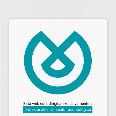
×
PARIS-BLANC ESCAYOLA TIPO II/2
Marca
PROTECHNO
Contenido
18 kg.
Ref. Proclinic
H00051
Ref. fabricante
1182-180
Desbloquea todas tus ventajas
Precio web
Inicia sesión
para disfrutar de todos
41
Esta web está dirigida exclusivamente a
tus
descuentos y condiciones
,42
€
43,60 €
profesionales del sector odontológico
especiales
Precio con IVA incluido 50,12 €