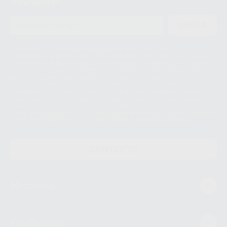
Newsletter
ENVIAR
Le informamos de que el Responsable del tratamiento de sus Datos
Personales es Proclinic S.A.U.. La Finalidad del tratamiento de sus Datos
Personales es el envío de información comercial. La legitimación para el
envío de la información comercial es su consentimiento prestado. Sus
datos únicamente serán cedidos a empresas vinculadas con Proclinic
S.A.U. que comercialicen productos similares del sector odontológico,
siempre bajo su consentimiento y no habrás cesión internacional de sus
Datos Personales. Podrá ejercitar los derechos de acceso, rectificación,
supresión, limitación y/o oposición al tratamiento de datos, entre otros, a
través de lopd@proclinic.es. Si desea conocer información adicional sobre
el tratamiento de datos personales, acceda a:
Protección de datos
CONTACTO
Mi cuenta
Estudiantes