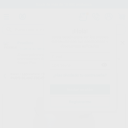
Stock de más de 15.000 productos
¡Hola!
Inicia sesión para ver los precios
del carrito con tus condiciones y
Proclinic
descuentos aplicados.
¿Todavía no tienes nuestra App?
¡Descárgala para ser siempre el primero en conocer nuestras
promociones y descuentos! Disponible en Google Play o App Store.
Google Play
Inicio
/
Laboratorio
/
Elaboracion modelos
/
Escayolas para mufla
/
¿Has olvidado tu contraseña?
PARIS-BLANC ESCAYOLA TIPO II/2
Registrarme