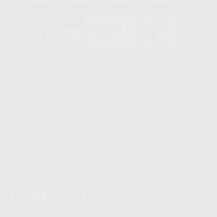
GA-2008/0342
SST-0118/2023
ER-0120/1997
GS-0001/2017
HCO-0060/2023
Clínica
Laboratorio
900 393 939
900 800 880
Whatsapp
665 533 087
Los servicios de WhatsApp Business son proporcionados por WhatsApp
Ireland Limited (WhatsApp Ireland). La información que controla WhatsApp
Ireland puede ser transferida a WhatsApp LLC y a Facebook Inc.. Dicha
Transferencia Internacional de Datos ofrece garantías adecuadas al
basarse en la Cláusula Contractual Tipo para la transferencia de datos
personales a terceros países. Puede ampliar la información en el siguiente
enlace:
WhatsApp Business Data Transfer Addendum
.
Síguenos