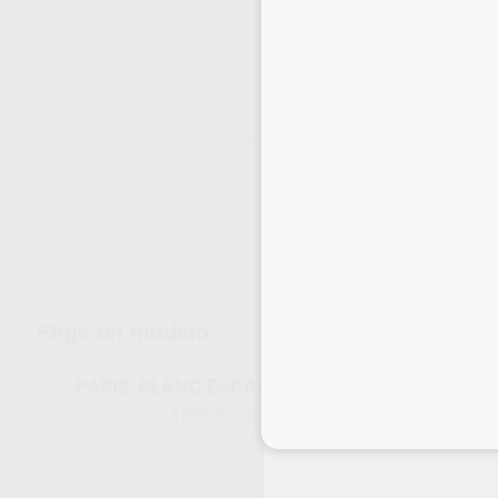
Envíos gratuitos desde 110€
Elige un modelo
PARIS-BLANC ESCAYOLA BLANCA SACO 18KG. 
H00053
1182-190
Ref. Proclinic
Ref. fabricante
Inicia 