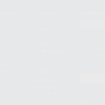
compra
Mi cuenta
Newsletter
prar
Registro
to del
Mis listas
Le informamos de q
Mis productos
S.A.U.. La Finalida
nes
comercial. La legit
Facturas
prestado. Sus dato
e pago
que comercialicen p
Compra rápida
consentimiento y no
derechos de acceso,
entre otros, a trav
tratamiento de dat
legales
pida
Estudiantes
Odontobook
Material para
estudiantes
Clínica