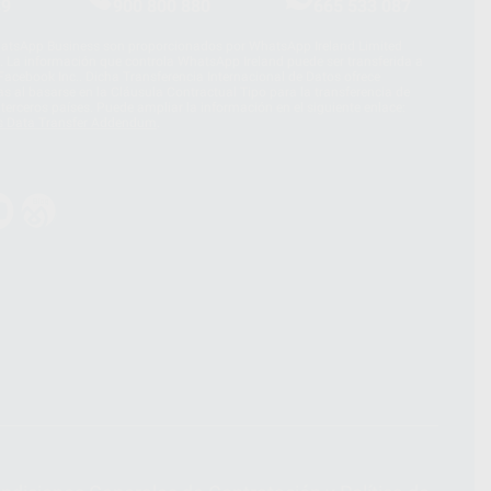
39
900 800 880
665 533 087
hatsApp Business son proporcionados por WhatsApp Ireland Limited
. La información que controla WhatsApp Ireland puede ser transferida a
acebook Inc.. Dicha Transferencia Internacional de Datos ofrece
 al basarse en la Cláusula Contractual Tipo para la transferencia de
terceros países. Puede ampliar la información en el siguiente enlace:
s Data Transfer Addendum
.