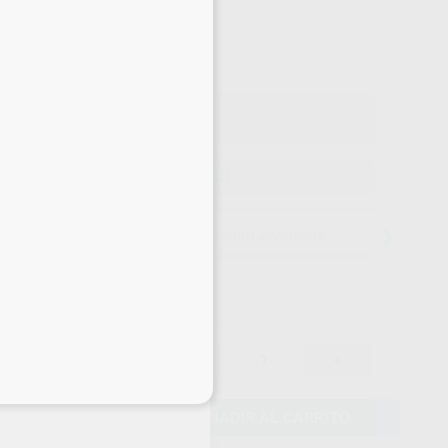
29
,16
€
70 €
o con IVA incluido 35,28 €
ELEGIR CANTIDAD
15 días para cambiar de opinión salvo anestesias
30,70 €
-
+
29,16 €
eciales
AÑADIR AL CARRITO