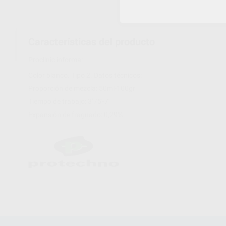
Características del producto
Proclinic informa:
Color blanco. Tipo 2. Datos técnicos:
Proporción de mezcla: 50ml-100gr
Tiempo de trabajo: 3' /5'-7'
Expansión de fraguado: 0,29%