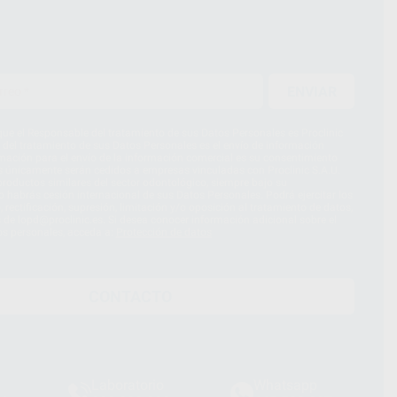
ENVIAR
ue el Responsable del tratamiento de sus Datos Personales es Proclinic
d del tratamiento de sus Datos Personales es el envío de información
imación para el envío de la información comercial es su consentimiento
s únicamente serán cedidos a empresas vinculadas con Proclinic S.A.U.
roductos similares del sector odontológico, siempre bajo su
 habrás cesión internacional de sus Datos Personales. Podrá ejercitar los
 rectificación, supresión, limitación y/o oposición al tratamiento de datos,
és de lopd@proclinic.es. Si desea conocer información adicional sobre el
os personales, acceda a:
Protección de datos
CONTACTO
Laboratorio
Whatsapp