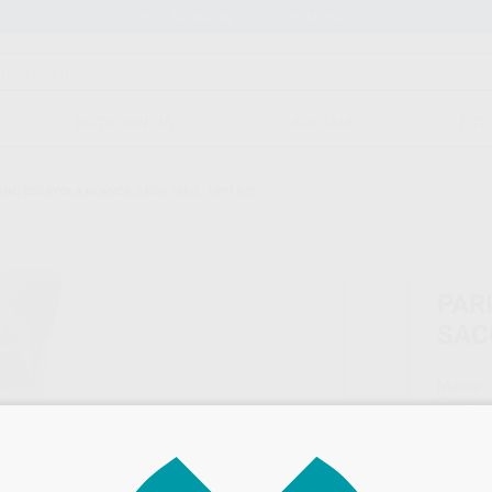
Stock de más de 15.000 productos
ORTODONCIA
CAD/CAM
EST
ANC ESCAYOLA BLANCA SACO 18KG. TIPO II/2
PAR
SACO
Marca
Conteni