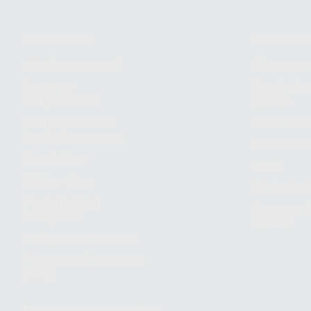
Conócenos
Guía de 
¿Quiénes somos?
Cómo com
Nuestros
Seguimien
compromisos
pedido
Responsabilidad
Devolucio
Social Corporativa
Métodos d
Canal ético
Envío
Código ético
Símbolos 
Sostenibilidad
Compra rá
energética
dientes
Trabaja con nosotros
Preguntas Frecuentes
(FAQ)
Descarga nuestra App