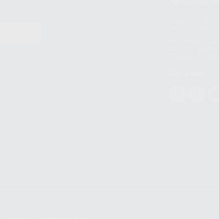
900 393 9
Los servicios de W
(WhatsApp Ireland)
EN
WhatsApp LLC y a F
E
garantías adecuadas
datos personales a 
WhatsApp Busines
Síguenos