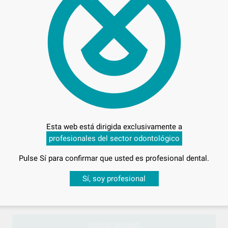
30,
Preci
Entrega en 24h
Esta web está dirigida exclusivamente a
profesionales del sector odontológico
Pulse Sí para confirmar que usted es profesional dental.
TIPO II/2
Desbloquea todas tus ventajas
Sí, soy profesional
sesión
para disfrutar de todos tus
descuentos y condiciones esp
¡Iniciar sesión!