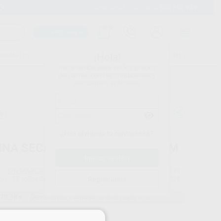
900 393 939
Envíos gratuitos desde 110€
Llama GRATIS a Clínica
Carrito mágico
UDIANTES
FOLLETOS
FORMACIONES
¡Hola!
Inicia sesión para ver los precios
del carrito con tus condiciones y
descuentos aplicados.
a
¿Has olvidado tu contraseña?
INA SECAMANOS MINI 20X13CM
SIN MARCA
Ref. Proclinic
22840
do
12 rollos de 80 m
Ref. fabricante
P-204
Registrarme
70,38 €
Comprando
1 unidad
te ahorras el
10%
Precio web