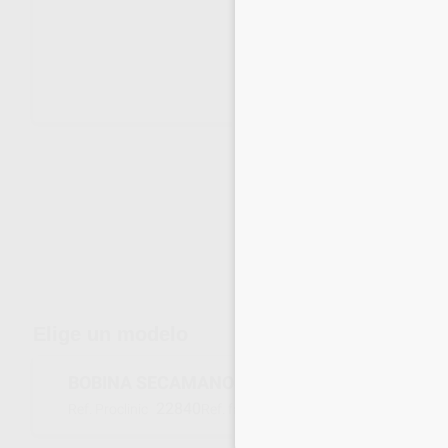
Envíos gratuitos desde 110€
Elige un modelo
BOBINA SECAMANOS MINI 20X13CM
22840
P-204
Ref. Proclinic
Ref. fabricante
Inicia 