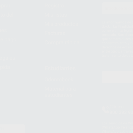
prar
Registro
to del
Mis listas
Le informamos de q
Mis productos
S.A.U.. La Finalida
nes
comercial. La legit
Facturas
prestado. Sus dato
e pago
que comercialicen p
Compra rápida
consentimiento y no
derechos de acceso,
entre otros, a trav
tratamiento de dat
legales
pida
Estudiantes
Odontobook
Material para
estudiantes
Clínica
900 393 9
Los servicios de W
(WhatsApp Ireland)
EN
WhatsApp LLC y a F