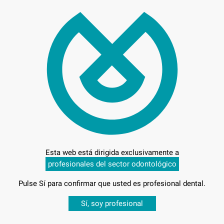
77,
Preci
Entrega en 24h
Esta web está dirigida exclusivamente a
profesionales del sector odontológico
Pulse Sí para confirmar que usted es profesional dental.
Desbloquea todas tus ventajas
Sí, soy profesional
sesión
para disfrutar de todos tus
descuentos y condiciones esp