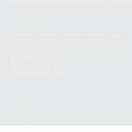
GOOGLE PLAY
APP STOR
Acreditaciones
HCO-0060/2023
GA-2008/0342
SST-0118/2023
ER-0120/1997
GS-0001/2017
PROCLINIC S.A.U.
Copyright (c) 2026
Aviso legal