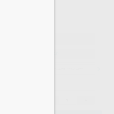
×
-10%
¡Mejor oferta!
70
,38
€
78 €
o con IVA incluido 85,16 €
ELEGIR CANTIDAD
15 días para cambiar de opinión salvo anestesias
70,38 €
-10%
-
+
eciales