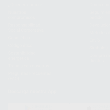
¿Quiénes somos?
Cómo com
Nuestros
Seguimien
compromisos
pedido
Responsabilidad
Devolucio
Social Corporativa
Métodos d
Canal ético
Envío
Código ético
Símbolos 
Sostenibilidad
Compra rá
energética
dientes
Trabaja con nosotros
Preguntas Frecuentes
(FAQ)
Descarga nuestra App
DISPONIBLE EN
DISPONIBLE 