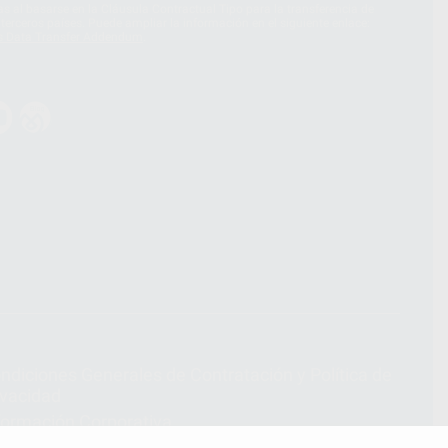
 al basarse en la Cláusula Contractual Tipo para la transferencia de
terceros países. Puede ampliar la información en el siguiente enlace:
s Data Transfer Addendum
.
ndiciones Generales de Contratación
y
Política de
ivacidad
formación Corporativa
lítica de Cookies