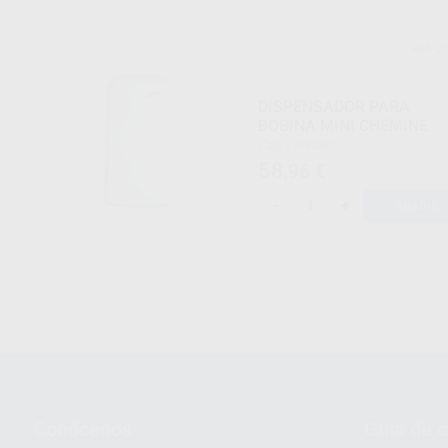
J
Ref. 2
DISPENSADOR PARA
BOBINA MINI CHEMINE
Caja 1 unidad
58
,96
€
-
+
AÑADIR
Conócenos
Guía de 