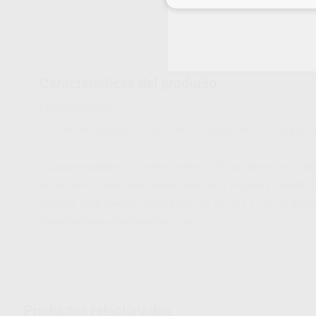
Características del producto
Proclinic informa:
*La foto del producto es orientativa y puede diferir en alguna c
2 capas en celulosa. 12 rollos de 80 m. x 20 cm. de ancho. (Vá
su uso tanto como secamanos como para limpieza y secado de l
celulosa, color blanco, con un ancho de 20 cm y 13 cm de diáme
dispensadores como Monlycke, etc.
Productos relacionados