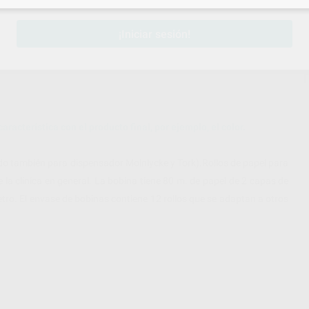
¡Iniciar sesión!
aracterística con el producto final, por ejemplo, el color.
lido también para dispensador Molnlycke y Tork).Rollos de papel para
a clínica en general. La bobina tiene 80 m. de papel de 2 capas de
tro. El envase de bobinas contiene 12 rollos que se adaptan a otros