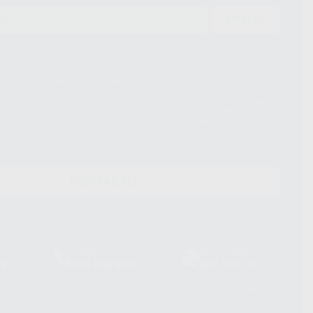
ENVIAR
ue el Responsable del tratamiento de sus Datos Personales es Proclinic
d del tratamiento de sus Datos Personales es el envío de información
imación para el envío de la información comercial es su consentimiento
s únicamente serán cedidos a empresas vinculadas con Proclinic S.A.U.
roductos similares del sector odontológico, siempre bajo su
 habrás cesión internacional de sus Datos Personales. Podrá ejercitar los
 rectificación, supresión, limitación y/o oposición al tratamiento de datos,
és de lopd@proclinic.es. Si desea conocer información adicional sobre el
os personales, acceda a:
Protección de datos
CONTACTO
Laboratorio
Whatsapp
39
900 800 880
665 533 087
hatsApp Business son proporcionados por WhatsApp Ireland Limited
. La información que controla WhatsApp Ireland puede ser transferida a
acebook Inc.. Dicha Transferencia Internacional de Datos ofrece