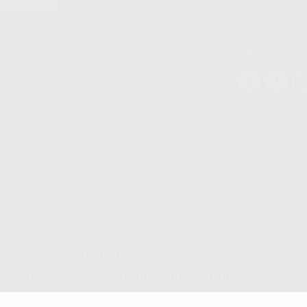
E
garantías adecuadas
datos personales a 
WhatsApp Busines
Síguenos
Teléfono:
900 393 939
Co
pr
E-mail de contacto:
proclinic@proclinic.es
In
Po