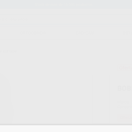
Stock de más de 15.000 productos
ORTODONCIA
CAD/CAM
EST
I 20X13CM
Ofert
BOB
Marca
Conteni
Oferta