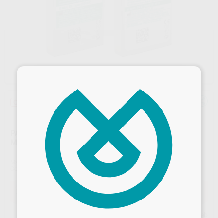
×
Oferta
PAPEL ARTICULAR BK ARTI-CERAM VERDE 100 Y 200
MICRAS
Marca
BAUSCH
Contenido
50 unidades
Oferta
10,68 €
Comprando
1 unidad
te ahorras el
9%
Desbloquea todas tus ventajas
Precio web