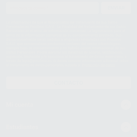
ENVIAR
Le informamos de que el Responsable del tratamiento de sus Datos
Personales es Proclinic S.A.U.. La Finalidad del tratamiento de sus Datos
Personales es el envío de información comercial. La legitimación para el
envío de la información comercial es su consentimiento prestado. Sus
datos únicamente serán cedidos a empresas vinculadas con Proclinic
S.A.U. que comercialicen productos similares del sector odontológico,
siempre bajo su consentimiento y no habrás cesión internacional de sus
Datos Personales. Podrá ejercitar los derechos de acceso, rectificación,
supresión, limitación y/o oposición al tratamiento de datos, entre otros, a
través de lopd@proclinic.es. Si desea conocer información adicional sobre
el tratamiento de datos personales, acceda a:
Protección de datos
CONTACTO
Mi cuenta
Estudiantes