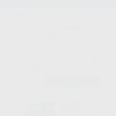
Stock de más de 15.000 productos
¡Hola!
Inicia sesión para ver los precios
del carrito con tus condiciones y
Proclinic
descuentos aplicados.
¿Todavía no tienes nuestra App?
¡Descárgala para ser siempre el primero en conocer nuestras
promociones y descuentos! Disponible en Google Play o App Store.
Google Play
Inicio
/
Clínica
/
Prótesis
/
Papel de articular
/
PAPEL ARTICULAR BK
¿Has olvidado tu contraseña?
ARTI-CERAM VERDE 100 Y 200 MICRAS
Registrarme