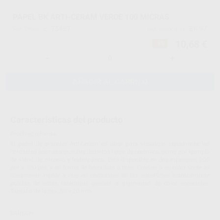
PAPEL BK ARTI-CERAM VERDE 100 MICRAS
75437
BK 97
Ref. Proclinic
Ref. fabricante
10,68 €
-9%
-
+
AÑADIR AL CARRITO
Características del producto
Proclinic informa:
El papel de articular Arti-Ceram es ideal para visualizar claramente los
contactos prematuros sobre distintos tipos de cerámica, como por ejemplo
de vídrio, de zirconio y feldespática. Está disponible en dos espesores, 200
µm y 100 µm, y en forma de herradura o tiras. Gracias a su color verde es
claramente visible y rico en contrastes en las superficies estéticamente
pulidas de estas cerámicas gracias a pigmentos de color especiales.
Tamaño de la tira: 52 x 20 mm.
BAUSCH