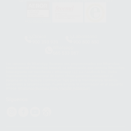
GA-2008/0342
SST-0118/2023
ER-0120/1997
GS-0001/2017
HCO-0060/2023
Clínica
Laboratorio
900 393 939
900 800 880
Whatsapp
665 533 087
Los servicios de WhatsApp Business son proporcionados por WhatsApp
Ireland Limited (WhatsApp Ireland). La información que controla WhatsApp
Ireland puede ser transferida a WhatsApp LLC y a Facebook Inc.. Dicha
Transferencia Internacional de Datos ofrece garantías adecuadas al
basarse en la Cláusula Contractual Tipo para la transferencia de datos
personales a terceros países. Puede ampliar la información en el siguiente
enlace:
WhatsApp Business Data Transfer Addendum
.
Síguenos